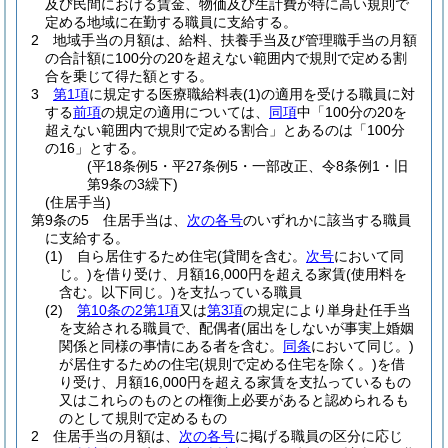
及び民間における賃金、物価及び生計費が特に高い規則で
定める地域に在勤する職員に支給する。
2
地域手当の月額は、給料、扶養手当及び管理職手当の月額
の合計額に100分の20を超えない範囲内で規則で定める割
合を乗じて得た額とする。
3
第1項
に規定する医療職給料表
(1)
の適用を受ける職員に対
する
前項
の規定の適用については、
同項
中「100分の20を
超えない範囲内で規則で定める割合」とあるのは「100分
の16」とする。
(平18条例5・平27条例5・一部改正、令8条例1・旧
第9条の3繰下)
(住居手当)
第9条の5
住居手当は、
次の各号
のいずれかに該当する職員
に支給する。
(1)
自ら居住するため住宅
(貸間を含む。
次号
において同
じ。)
を借り受け、月額16,000円を超える家賃
(使用料を
含む。以下同じ。)
を支払っている職員
(2)
第10条の2第1項
又は
第3項
の規定により単身赴任手当
を支給される職員で、配偶者
(届出をしないが事実上婚姻
関係と同様の事情にある者を含む。
同条
において同じ。)
が居住するための住宅
(規則で定める住宅を除く。)
を借
り受け、月額16,000円を超える家賃を支払っているもの
又はこれらのものとの権衡上必要があると認められるも
のとして規則で定めるもの
2
住居手当の月額は、
次の各号
に掲げる職員の区分に応じ