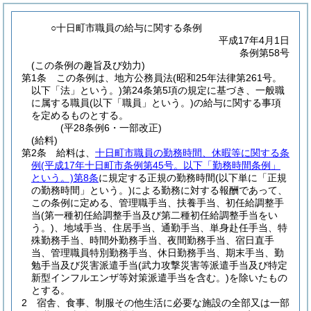
○十日町市職員の給与に関する条例
平成17年4月1日
条例第58号
(この条例の趣旨及び効力)
第1条
この条例は、地方公務員法
(昭和25年法律第261号。
以下「法」という。)
第24条第5項の規定に基づき、一般職
に属する職員
(以下「職員」という。)
の給与に関する事項
を定めるものとする。
(平28条例6・一部改正)
(給料)
第2条
給料は、
十日町市職員の勤務時間、休暇等に関する条
例
(平成17年十日町市条例第45号。以下「勤務時間条例」
という。)
第8条
に規定する正規の勤務時間
(以下単に「正規
の勤務時間」という。)
による勤務に対する報酬であって、
この条例に定める、管理職手当、扶養手当、初任給調整手
当
(第一種初任給調整手当及び第二種初任給調整手当をい
う。)
、地域手当、住居手当、通勤手当、単身赴任手当、特
殊勤務手当、時間外勤務手当、夜間勤務手当、宿日直手
当、管理職員特別勤務手当、休日勤務手当、期末手当、勤
勉手当及び災害派遣手当
(武力攻撃災害等派遣手当及び特定
新型インフルエンザ等対策派遣手当を含む。)
を除いたもの
とする。
2
宿舎、食事、制服その他生活に必要な施設の全部又は一部