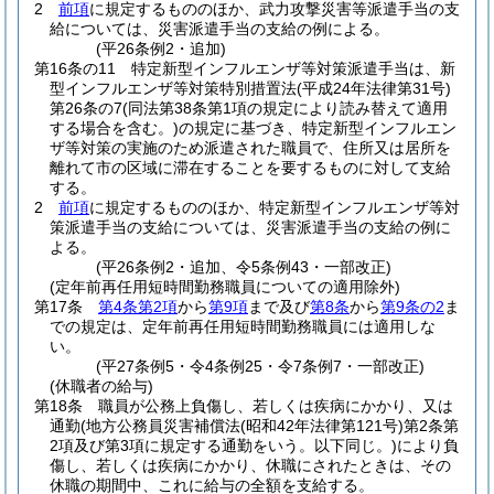
2
前項
に規定するもののほか、武力攻撃災害等派遣手当の支
給については、災害派遣手当の支給の例による。
(平26条例2・追加)
第16条の11
特定新型インフルエンザ等対策派遣手当は、新
型インフルエンザ等対策特別措置法
(平成24年法律第31号)
第26条の7
(同法第38条第1項の規定により読み替えて適用
する場合を含む。)
の規定に基づき、特定新型インフルエン
ザ等対策の実施のため派遣された職員で、住所又は居所を
離れて市の区域に滞在することを要するものに対して支給
する。
2
前項
に規定するもののほか、特定新型インフルエンザ等対
策派遣手当の支給については、災害派遣手当の支給の例に
よる。
(平26条例2・追加、令5条例43・一部改正)
(定年前再任用短時間勤務職員についての適用除外)
第17条
第4条第2項
から
第9項
まで及び
第8条
から
第9条の2
ま
での規定は、定年前再任用短時間勤務職員には適用しな
い。
(平27条例5・令4条例25・令7条例7・一部改正)
(休職者の給与)
第18条
職員が公務上負傷し、若しくは疾病にかかり、又は
通勤
(地方公務員災害補償法
(昭和42年法律第121号)
第2条第
2項及び第3項に規定する通勤をいう。以下同じ。)
により負
傷し、若しくは疾病にかかり、休職にされたときは、その
休職の期間中、これに給与の全額を支給する。