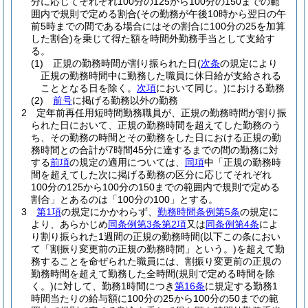
分に応じてそれぞれ100分の125から100分の150までの範
囲内で規則で定める割合
(その勤務が午後10時から翌日の午
前5時までの間である場合にはその割合に100分の25を加算
した割合)
を乗じて得た額を時間外勤務手当として支給す
る。
(1)
正規の勤務時間が割り振られた日
(
次条
の規定により
正規の勤務時間中に勤務した職員に休日給が支給される
こととなる日を除く。
次項
において同じ。)
における勤務
(2)
前号
に掲げる勤務以外の勤務
2
定年前再任用短時間勤務職員が、正規の勤務時間が割り振
られた日において、正規の勤務時間を超えてした勤務のう
ち、その勤務の時間とその勤務をした日における正規の勤
務時間との合計が7時間45分に達するまでの間の勤務に対
する
前項
の規定の適用については、
同項
中「正規の勤務時
間を超えてした次に掲げる勤務の区分に応じてそれぞれ
100分の125から100分の150までの範囲内で規則で定める
割合」とあるのは「100分の100」とする。
3
第1項
の規定にかかわらず、
勤務時間条例第5条
の規定に
より、あらかじめ
同条例第3条第2項
又は
同条例第4条
によ
り割り振られた1週間の正規の勤務時間
(以下この条におい
て「割振り変更前の正規の勤務時間」という。)
を超えて勤
務することを命ぜられた職員には、割振り変更前の正規の
勤務時間を超えて勤務した全時間
(規則で定める時間を除
く。)
に対して、勤務1時間につき
第16条
に規定する勤務1
時間当たりの給与額に100分の25から100分の50までの範