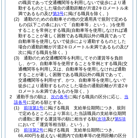
の職員であって交通機関等を利用しないで徒歩により通
勤するものとした場合の通勤距離が片道2キロメートル未
満であるもの及び
第3号
に掲げる職員を除く。)
(2)
通勤のための自動車その他の交通用具で規則で定める
もの
(以下この条において「自動車等」という。)
を使用
することを常例とする職員
(自動車等を使用しなければ通
勤することが著しく困難である職員以外の職員であって
自動車等を使用しないで徒歩により通勤するものとした
場合の通勤距離が片道2キロメートル未満であるもの及び
次に掲げる職員を除く。)
(3)
通勤のため交通機関等を利用してその運賃等を負担
し、かつ、自動車等を使用することを常例とする職員
(交
通機関等を利用し又は、自動車等を使用しなければ通勤
することが著しく困難である職員以外の職員であって、
交通機関等を利用せず、かつ、自動車等を使用しないで
徒歩により通勤するものとした場合の通勤距離が片道2キ
ロメートル未満であるものを除く。)
2
通勤手当の額は、
次の各号
に掲げる職員の区分に応じ、
当
該各号
に定める額とする。
(1)
前項第1号
に掲げる職員 支給単位期間につき、規則
で定めるところにより算出した当該職員の支給単位期間
の通勤に要する運賃等の額に相当する額
(
次項
及び
第5項
において「運賃等相当額」という。)
(2)
前項第2号
に掲げる職員 支給単位期間につき、
66,400円を超えない範囲内で自動車等の使用距離の区分