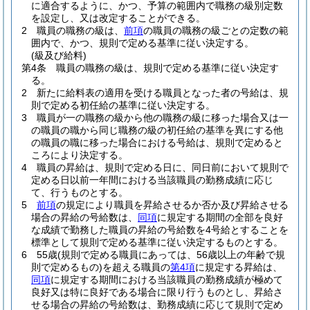
に適合するように、かつ、予算の範囲内で職務の級別定数
を設定し、又は改定することができる。
2
職員の職務の級は、
前項
の職員の職務の級ごとの定数の範
囲内で、かつ、規則で定める基準に従い決定する。
(級及び給料)
第4条
職員の職務の級は、規則で定める基準に従い決定す
る。
2
新たに給料表の適用を受ける職員となった者の号給は、規
則で定める初任給の基準に従い決定する。
3
職員が一の職務の級から他の職務の級に移った場合又は一
の職員の職から同じ職務の級の初任給の基準を異にする他
の職員の職に移った場合における号給は、規則で定めると
ころにより決定する。
4
職員の昇給は、規則で定める日に、同日前において規則で
定める日以前一年間における当該職員の勤務成績に応じ
て、行うものとする。
5
前項
の規定により職員を昇給させるか否か及び昇給させる
場合の昇給の号給数は、
同項
に規定する期間の全部を良好
な成績で勤務した職員の昇給の号給数を4号給とすることを
標準として規則で定める基準に従い決定するものとする。
6
55歳
(規則で定める職員にあっては、56歳以上の年齢で規
則で定めるもの)
を超える職員の
第4項
に規定する昇給は、
同項
に規定する期間における当該職員の勤務成績が極めて
良好又は特に良好である場合に限り行うものとし、昇給さ
せる場合の昇給の号給数は、勤務成績に応じて規則で定め