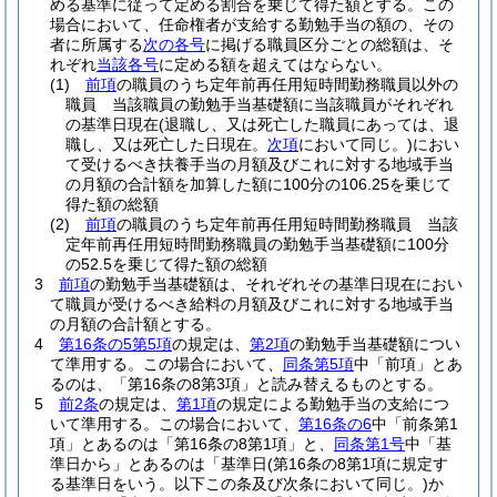
める基準に従って定める割合を乗じて得た額とする。
この
場合において、任命権者が支給する勤勉手当の額の、その
者に所属する
次の各号
に掲げる職員区分ごとの総額は、そ
れぞれ
当該各号
に定める額を超えてはならない。
(1)
前項
の職員のうち定年前再任用短時間勤務職員以外の
職員 当該職員の勤勉手当基礎額に当該職員がそれぞれ
の基準日現在
(退職し、又は死亡した職員にあっては、退
職し、又は死亡した日現在。
次項
において同じ。)
におい
て受けるべき扶養手当の月額及びこれに対する地域手当
の月額の合計額を加算した額に100分の106.25を乗じて
得た額の総額
(2)
前項
の職員のうち定年前再任用短時間勤務職員 当該
定年前再任用短時間勤務職員の勤勉手当基礎額に100分
の52.5を乗じて得た額の総額
3
前項
の勤勉手当基礎額は、それぞれその基準日現在におい
て職員が受けるべき給料の月額及びこれに対する地域手当
の月額の合計額とする。
4
第16条の5第5項
の規定は、
第2項
の勤勉手当基礎額につい
て準用する。
この場合において、
同条第5項
中「前項」とあ
るのは、「第16条の8第3項」と読み替えるものとする。
5
前2条
の規定は、
第1項
の規定による勤勉手当の支給につ
いて準用する。
この場合において、
第16条の6
中「前条第1
項」とあるのは「第16条の8第1項」と、
同条第1号
中「基
準日から」とあるのは「基準日
(第16条の8第1項に規定す
る基準日をいう。以下この条及び次条において同じ。)
か