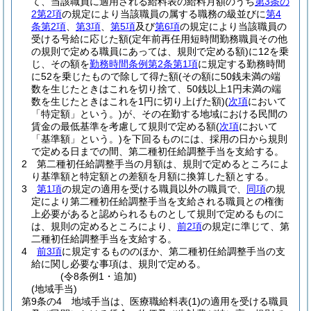
て、当該職員に適用される給料表の給料月額のうち
第3条の
2第2項
の規定により当該職員の属する職務の級並びに
第4
条第2項
、
第3項
、
第5項
及び
第6項
の規定により当該職員の
受ける号給に応じた額
(定年前再任用短時間勤務職員その他
の規則で定める職員にあっては、規則で定める額)
に12を乗
じ、その額を
勤務時間条例第2条第1項
に規定する勤務時間
に52を乗じたもので除して得た額
(その額に50銭未満の端
数を生じたときはこれを切り捨て、50銭以上1円未満の端
数を生じたときはこれを1円に切り上げた額)
(
次項
において
「特定額」という。)
が、その在勤する地域における民間の
賃金の最低基準を考慮して規則で定める額
(
次項
において
「基準額」という。)
を下回るものには、採用の日から規則
で定める日までの間、第二種初任給調整手当を支給する。
2
第二種初任給調整手当の月額は、規則で定めるところによ
り基準額と特定額との差額を月額に換算した額とする。
3
第1項
の規定の適用を受ける職員以外の職員で、
同項
の規
定により第二種初任給調整手当を支給される職員との権衡
上必要があると認められるものとして規則で定めるものに
は、規則の定めるところにより、
前2項
の規定に準じて、第
二種初任給調整手当を支給する。
4
前3項
に規定するもののほか、第二種初任給調整手当の支
給に関し必要な事項は、規則で定める。
(令8条例1・追加)
(地域手当)
第9条の4
地域手当は、医療職給料表
(1)
の適用を受ける職員