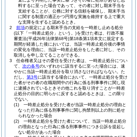
査により判明した事実に基づきその者に犯罪があると思
料するに至った場合であって、その者に対し期末手当を
支給することが、公務に対する信頼を確保し、期末手当
に関する制度の適正かつ円滑な実施を維持する上で重大
な支障を生ずると認めるとき。
2
前項
の規定による期末手当の支給を一時差し止める処分
(以下「一時差止処分」という。)
を受けた者は、行政不服
審査法
(平成26年法律第68号)
第18条第1項本文に規定する
期間が経過した後においては、当該一時差止処分後の事情
の変化を理由に、当該一時差止処分をした者に対し、その
取消しを申し立てることができる。
3
任命権者又はその委任を受けた者は、一時差止処分につい
て、
次の各号
のいずれかに該当するに至った場合には、速
やかに当該一時差止処分を取り消さなければならない。
た
だし、
第3号
に該当する場合において、一時差止処分を受け
た者がその者の在職期間中の行為に係る刑事事件に関し現
に逮捕されているときその他これを取り消すことが一時差
止処分の目的に明らかに反すると認めるときは、この限り
でない。
(1)
一時差止処分を受けた者が当該一時差止処分の理由と
なった行為に係る刑事事件に関し拘禁刑以上の刑に処せ
られなかった場合
(2)
一時差止処分を受けた者について、当該一時差止処分
の理由となった行為に係る刑事事件につき公訴を提起し
ない処分があった場合