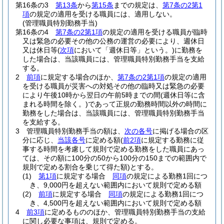
第16条の3
第13条
から
第15条
までの規定は、
第7条の2第1
項
の規定の適用を受ける職員には、適用しない。
(管理職員特別勤務手当)
第16条の4
第7条の2第1項
の規定の適用を受ける職員が臨時
又は緊急の必要その他の公務の運営の必要により、週休日
又は休日等
(
次項
において「週休日等」という。)
に勤務を
した場合は、当該職員には、管理職員特別勤務手当を支給
する。
2
前項
に規定する場合のほか、
第7条の2第1項
の規定の適用
を受ける職員が災害への対処その他の臨時又は緊急の必要
により午後10時から翌日の午前5時までの間
(週休日等に含
まれる時間を除く。)
であって正規の勤務時間以外の時間に
勤務をした場合は、当該職員には、管理職員特別勤務手当
を支給する。
3
管理職員特別勤務手当の額は、
次の各号
に掲げる場合の区
分に応じ、
当該各号
に定める額
(
前2項
に規定する勤務に従
事する時間を考慮して規則で定める勤務をした職員にあっ
ては、その額に100分の50から100分の150までの範囲内で
規則で定める割合を乗じて得た額)
とする。
(1)
第1項
に規定する場合
同項
の規定による勤務1回につ
き、9,000円を超えない範囲内において規則で定める額
(2)
前項
に規定する場合
同項
の規定による勤務1回につ
き、4,500円を超えない範囲内において規則で定める額
4
前3項
に定めるもののほか、管理職員特別勤務手当の支給
に関し必要な事項は、規則で定める。