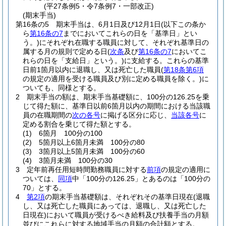
(平27条例5・令7条例7・一部改正)
(期末手当)
第16条の5
期末手当は、6月1日及び12月1日
(以下この条か
ら
第16条の7
までにおいてこれらの日を「基準日」とい
う。)
にそれぞれ在職する職員に対して、それぞれ基準日の
属する月の規則で定める日
(
次条
及び
第16条の7
においてこ
れらの日を「支給日」という。)
に支給する。
これらの基準
日前1箇月以内に退職し、又は死亡した職員
(
第18条第6項
の規定の適用を受ける職員及び別に定める職員を除く。)
に
ついても、同様とする。
2
期末手当の額は、期末手当基礎額に、100分の126.25を乗
じて得た額に、基準日以前6箇月以内の期間における当該職
員の在職期間の
次の各号
に掲げる区分に応じ、
当該各号
に
定める割合を乗じて得た額とする。
(1)
6箇月 100分の100
(2)
5箇月以上6箇月未満 100分の80
(3)
3箇月以上5箇月未満 100分の60
(4)
3箇月未満 100分の30
3
定年前再任用短時間勤務職員に対する
前項
の規定の適用に
ついては、
同項
中「100分の126.25」とあるのは「100分の
70」とする。
4
第2項
の期末手当基礎額は、それぞれその基準日現在
(退職
し、又は死亡した職員にあっては、退職し、又は死亡した
日現在)
において職員が受けるべき給料及び扶養手当の月額
並びにこれらに対する地域手当の月額の合計額とする。