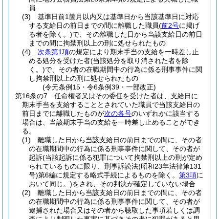
員
(3)
基準日前1箇月以内又は基準日から当該基準日に対応
する支給日の前日までの間に離職した職員
(
前2号
に掲げ
る者を除く。)
で、その離職した日から当該支給日の前日
までの間に拘禁刑以上の刑に処せられたもの
(4)
次条第1項
の規定により期末手当の支給を一時差し止
める処分を受けた者
(当該処分を取り消された者を除
く。)
で、その者の在職期間中の行為に係る刑事事件に関
し拘禁刑以上の刑に処せられたもの
(令元条例15・令6条例39・一部改正)
第16条の7
任命権者又はその委任を受けた者は、支給日に
期末手当を支給することとされていた職員で当該支給日の
前日までに離職したものが
次の各号
のいずれかに該当する
場合は、当該期末手当の支給を一時差し止めることができ
る。
(1)
離職した日から当該支給日の前日までの間に、その者
の在職期間中の行為に係る刑事事件に関して、その者が
起訴
(当該起訴に係る犯罪について拘禁刑以上の刑が定め
られているものに限り、刑事訴訟法
(昭和23年法律第131
号)
第6編に規定する略式手続によるものを除く。
第3項
に
おいて同じ。)
をされ、その判決が確定していない場合
(2)
離職した日から当該支給日の前日までの間に、その者
の在職期間中の行為に係る刑事事件に関して、その者が
逮捕された場合又はその者から聴取した事項若しくは調