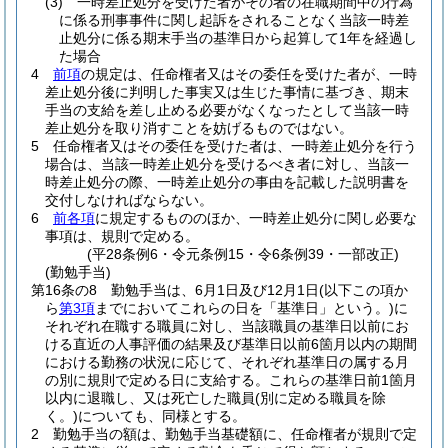
(3)
一時差止処分を受けた者がその者の在職期間中の行為
に係る刑事事件に関し起訴をされることなく当該一時差
止処分に係る期末手当の基準日から起算して1年を経過し
た場合
4
前項
の規定は、任命権者又はその委任を受けた者が、一時
差止処分後に判明した事実又は生じた事情に基づき、期末
手当の支給を差し止める必要がなくなったとして当該一時
差止処分を取り消すことを妨げるものではない。
5
任命権者又はその委任を受けた者は、一時差止処分を行う
場合は、当該一時差止処分を受けるべき者に対し、当該一
時差止処分の際、一時差止処分の事由を記載した説明書を
交付しなければならない。
6
前各項
に規定するもののほか、一時差止処分に関し必要な
事項は、規則で定める。
(平28条例6・令元条例15・令6条例39・一部改正)
(勤勉手当)
第16条の8
勤勉手当は、6月1日及び12月1日
(以下この項か
ら
第3項
までにおいてこれらの日を「基準日」という。)
に
それぞれ在職する職員に対し、当該職員の基準日以前にお
ける直近の人事評価の結果及び基準日以前6箇月以内の期間
における勤務の状況に応じて、それぞれ基準日の属する月
の別に規則で定める日に支給する。
これらの基準日前1箇月
以内に退職し、又は死亡した職員
(別に定める職員を除
く。)
についても、同様とする。
2
勤勉手当の額は、勤勉手当基礎額に、任命権者が規則で定