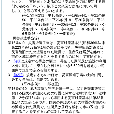
ら」と、「支給日」とあるのは「支給日
(同項に規定する規
則で定める日をいう。以下この条及び次条において同
じ。)
」と読み替えるものとする。
(平17条例291・平18条例5・平19条例41・平21条例
50・平22条例28・平26条例18・平26条例28・平28
条例6・平28条例48・平30条例13・平30条例56・令
元条例15・令4条例25・令4条例35・令5条例43・令
6条例46・令7条例42・一部改正)
(災害派遣手当等)
第16条の9
災害派遣手当は、災害対策基本法
(昭和36年法律
第223号)
第32条第1項の規定に基づき、災害応急対策又は
災害復旧のため派遣された職員で、住所又は居所を離れて
市の区域に滞在することを要するものに対して支給する。
2
前項
に規定する手当の額は、滞在した期間及び施設の利用
区分に応じて、滞在した日1日につき6,620円を超えない範
囲内で規則で定める額とする。
3
前2項
に規定するもののほか、災害派遣手当の支給に関し
必要な事項は、規則で定める。
(平26条例2・一部改正)
第16条の10
武力攻撃災害等派遣手当は、武力攻撃事態等に
おける国民の保護のための措置に関する法律
(平成16年法律
第112号)
第154条において準用する災害対策基本法第32条
第1項の規定に基づき、国民の保護のための措置の実施のた
め派遣された職員で、住所又は居所を離れて市の区域に滞
在することを要するものに対して支給する。