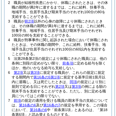
2
職員が結核性疾患にかかり、休職にされたときは、その休
職の期間が満2年に達するまでは、これに給料、扶養手当、
地域手当、住居手当及び期末手当のそれぞれ100分の80を
支給することができる。
3
職員が
前2項
以外の心身の故障により休職にされたとき
は、その休職の期間が満1年に達するまでは、これに給料、
扶養手当、地域手当、住居手当及び期末手当のそれぞれ
100分の80を支給することができる。
4
職員が刑事事件に関し起訴された場合において休職にされ
たときは、その休職の期間中、これに給料、扶養手当、地
域手当及び住居手当のそれぞれ100分の60以内を支給する
ことができる。
5
法第28条第2項の規定により休職にされた職員には、他の
条例に別段の定めがない限り、
前各項
に定める給与を除く
ほか、他のいかなる給与も支給しない。
6
第2項
又は
第3項
に規定する職員が、これらの規定に規定
する期間内で
第16条の5第1項
に規定する基準日前1箇月以
内に退職し、又は死亡したときは、
同項
の規定により別に
規則で定める日にそれぞれ
第2項
又は
第3項
の例による額の
期末手当を支給することができる。
ただし、別に定める職
員についてはこの限りでない。
7
前項
の規定の適用を受ける職員の期末手当の支給について
は、
第16条の6
及び
第16条の7
の規定を準用する。
この場合
において、
第16条の6
中「前条第1項」とあるのは、「第18
条第6項」と読み替えるものとする。