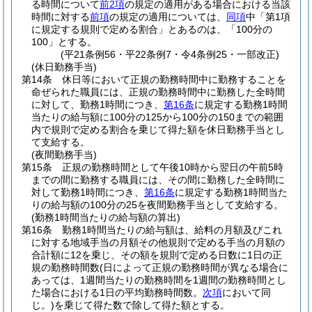
る時間について
前2項
の規定の適用がある場合における当該
時間に対する
前項
の規定の適用については、
同項
中「第1項
に規定する規則で定める割合」とあるのは、「100分の
100」とする。
(平21条例56・平22条例7・令4条例25・一部改正)
(休日勤務手当)
第14条
休日等において正規の勤務時間中に勤務することを
命ぜられた職員には、正規の勤務時間中に勤務した全時間
に対して、勤務1時間につき、
第16条
に規定する勤務1時間
当たりの給与額に100分の125から100分の150までの範囲
内で規則で定める割合を乗じて得た額を休日勤務手当とし
て支給する。
(夜間勤務手当)
第15条
正規の勤務時間として午後10時から翌日の午前5時
までの間に勤務する職員には、その間に勤務した全時間に
対して勤務1時間につき、
第16条
に規定する勤務1時間当た
りの給与額の100分の25を夜間勤務手当として支給する。
(勤務1時間当たりの給与額の算出)
第16条
勤務1時間当たりの給与額は、給料の月額及びこれ
に対する地域手当の月額その他規則で定める手当の月額の
合計額に12を乗じ、その額を規則で定める日数に1日の正
規の勤務時間数
(日によって正規の勤務時間が異なる場合に
あっては、1週間当たりの勤務時間を1週間の勤務時間とし
た場合における1日の平均勤務時間数。
次項
において同
じ。)
を乗じて得た数で除して得た額とする。