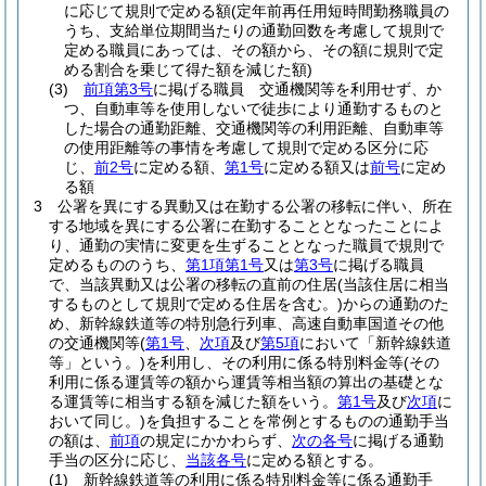
に応じて規則で定める額
(定年前再任用短時間勤務職員の
うち、支給単位期間当たりの通勤回数を考慮して規則で
定める職員にあっては、その額から、その額に規則で定
める割合を乗じて得た額を減じた額)
(3)
前項第3号
に掲げる職員 交通機関等を利用せず、か
つ、自動車等を使用しないで徒歩により通勤するものと
した場合の通勤距離、交通機関等の利用距離、自動車等
の使用距離等の事情を考慮して規則で定める区分に応
じ、
前2号
に定める額、
第1号
に定める額又は
前号
に定め
る額
3
公署を異にする異動又は在勤する公署の移転に伴い、所在
する地域を異にする公署に在勤することとなったことによ
り、通勤の実情に変更を生ずることとなった職員で規則で
定めるもののうち、
第1項第1号
又は
第3号
に掲げる職員
で、当該異動又は公署の移転の直前の住居
(当該住居に相当
するものとして規則で定める住居を含む。)
からの通勤のた
め、新幹線鉄道等の特別急行列車、高速自動車国道その他
の交通機関等
(
第1号
、
次項
及び
第5項
において「新幹線鉄道
等」という。)
を利用し、その利用に係る特別料金等
(その
利用に係る運賃等の額から運賃等相当額の算出の基礎とな
る運賃等に相当する額を減じた額をいう。
第1号
及び
次項
に
おいて同じ。)
を負担することを常例とするものの通勤手当
の額は、
前項
の規定にかかわらず、
次の各号
に掲げる通勤
手当の区分に応じ、
当該各号
に定める額とする。
(1)
新幹線鉄道等の利用に係る特別料金等に係る通勤手