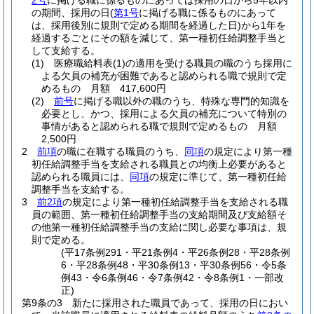
2号
に掲げる職に係るものにあっては採用の日から5年以内
の期間、採用の日
(
第1号
に掲げる職に係るものにあって
は、採用後別に規則で定める期間を経過した日)
から1年を
経過するごとにその額を減じて、第一種初任給調整手当と
して支給する。
(1)
医療職給料表
(1)
の適用を受ける職員の職のうち採用に
よる欠員の補充が困難であると認められる職で規則で定
めるもの 月額 417,600円
(2)
前号
に掲げる職以外の職のうち、特殊な専門的知識を
必要とし、かつ、採用による欠員の補充について特別の
事情があると認められる職で規則で定めるもの 月額
2,500円
2
前項
の職に在職する職員のうち、
同項
の規定により第一種
初任給調整手当を支給される職員との均衡上必要があると
認められる職員には、
同項
の規定に準じて、第一種初任給
調整手当を支給する。
3
前2項
の規定により第一種初任給調整手当を支給される職
員の範囲、第一種初任給調整手当の支給期間及び支給額そ
の他第一種初任給調整手当の支給に関し必要な事項は、規
則で定める。
(平17条例291・平21条例4・平26条例28・平28条例
6・平28条例48・平30条例13・平30条例56・令5条
例43・令6条例46・令7条例42・令8条例1・一部改
正)
第9条の3
新たに採用された職員であって、採用の日におい