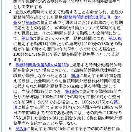
囲内で規則で定める割合を乗じて得た額を時間外勤務手当
として支給する。
4
正規の勤務時間を超えて勤務することを命ぜられ、正規の
勤務時間を超えてした勤務
(
勤務時間条例第3条第1項
、
第4
条
及び
第5条
の規定に基づく週休日における勤務のうち規則
で定めるものを除く。)
の時間が1箇月について60時間を超
えた職員には、その60時間を超えて勤務した全時間に対し
て、
第1項
の規定にかかわらず、勤務1時間につき、
第16条
に規定する勤務1時間当たりの給与額に100分の150
(その勤
務が午後10時から翌日の午前5時までの間である場合は、
100分の175)
を乗じて得た額を時間外勤務手当として支給
する。
5
勤務時間条例第8条の4第1項
に規定する時間外勤務代休時
間を指定された場合において、当該時間外勤務代休時間に
職員が勤務しなかったときは、
前項
に規定する60時間を超
えて勤務した全時間のうち当該時間外勤務代休時間の指定
に代えられた時間外勤務手当の支給に係る時間に対して
は、当該時間1時間につき、
第16条
に規定する勤務1時間当
たりの給与額に100分の150
(その時間が午後10時から翌日
の午前5時までの間である場合には、100分の175)
から
第1
項
に規定する規則で定める割合
(その時間が午後10時から翌
日の午前5時までの間である場合には、その割合に100分の
25を加算した割合)
を減じた割合を乗じて得た額の時間外勤
務手当を支給することを要しない。
6
第2項
に規定する7時間45分に達するまでの間の勤務に係