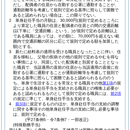
だし、配偶者の住居から在勤する公署に通勤することが、
通勤距離等を考慮して規則で定める基準に照らして困難で
あると認められない場合は、この限りでない。
2
単身赴任手当の月額は、30,000円
(規則で定めるところに
より算定した職員の住居と配偶者の住居との間の交通距離
(以下単に「交通距離」という。)
が規則で定める距離以上
である職員にあっては、その額に、70,000円を超えない範
囲内で交通距離の区分に応じて規則で定める額を加算した
額)
とする。
3
新たに給料表の適用を受ける職員となったことに伴い、住
居を移転し、父母の疾病その他の規則で定めるやむを得な
い事情により、同居していた配偶者と別居することとなっ
た職員で、当該適用の直前の住居から当該適用の直後に在
勤する公署に通勤することが通勤距離等を考慮して規則で
定める基準に照らして困難であると認められるもののう
ち、単身で生活することを常況とする職員その他
第1項
の規
定による単身赴任手当を支給される職員との権衡上必要が
あると認められるものとして規則で定める職員には、
前2項
の規定に準じて、単身赴任手当を支給する。
4
前3項
に規定するもののほか、単身赴任手当の支給の調整
に関する事項その他単身赴任手当の支給に関し必要な事項
は、規則で定める。
(平27条例5・令7条例7・一部改正)
(特殊勤務手当)