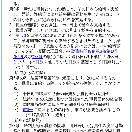
る。
第6条
新たに職員となった者には、その日から給料を支給
し、昇給、降給等により給料額に異動を生じた者には、そ
の日から新たに定められた給料を支給する。
2
職員が離職したときは、その日まで給料を支給する。
3
職員が死亡したときは、その月まで給料を支給する。
4
第1項
又は
第2項
の規定により給料を支給する場合であっ
て、給与期間の初日から支給するとき以外のとき、又は給
与期間の末日まで支給するとき以外のときは、その給料額
は、その給与期間の現日数から
勤務時間条例第3条第1項
、
第4条
及び
第5条
の規定に基づく週休日
(以下単に「週休日」
という。)
の日数を差し引いた日数を基礎として日割りによ
って計算する。
(給与からの控除)
第6条の2
法第25条第2項の規定により、次に掲げるもの
は、職員に支給する際、その給与から控除することができ
る。
(1)
十日町市職員互助会の会費及び貸付金の返済金
(2)
法第53条の規定に基づき登録された職員団体の組合費
(3)
団体取扱契約に係る生命保険料及び損害保険料
(4)
前3号
に掲げるもののほか、市長が必要と認めるもの
(平17条例291・追加)
(給料の調整額)
第7条
給料月額が職務の複雑、困難若しくは責任の度又は勤
務の程度、勤務時間、勤労環境その他の勤労条件が同じ職