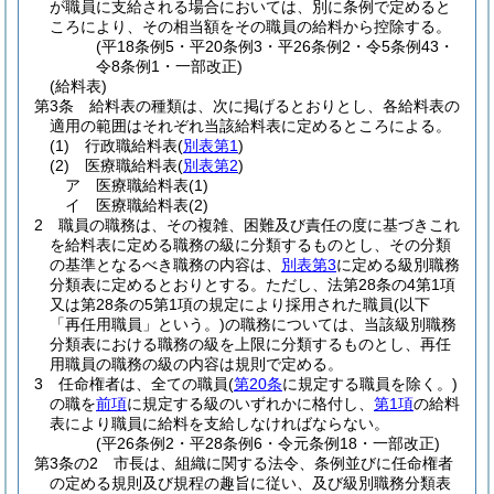
が職員に支給される場合においては、別に条例で定めると
ころにより、その相当額をその職員の給料から控除する。
(平18条例5・平20条例3・平26条例2・令5条例43・
令8条例1・一部改正)
(給料表)
第3条
給料表の種類は、次に掲げるとおりとし、各給料表の
適用の範囲はそれぞれ当該給料表に定めるところによる。
(1)
行政職給料表
(
別表第1
)
(2)
医療職給料表
(
別表第2
)
ア
医療職給料表
(1)
イ
医療職給料表
(2)
2
職員の職務は、その複雑、困難及び責任の度に基づきこれ
を給料表に定める職務の級に分類するものとし、その分類
の基準となるべき職務の内容は、
別表第3
に定める級別職務
分類表に定めるとおりとする。
ただし、法第28条の4第1項
又は第28条の5第1項の規定により採用された職員
(以下
「再任用職員」という。)
の職務については、当該級別職務
分類表における職務の級を上限に分類するものとし、再任
用職員の職務の級の内容は規則で定める。
3
任命権者は、全ての職員
(
第20条
に規定する職員を除く。)
の職を
前項
に規定する級のいずれかに格付し、
第1項
の給料
表により職員に給料を支給しなければならない。
(平26条例2・平28条例6・令元条例18・一部改正)
第3条の2
市長は、組織に関する法令、条例並びに任命権者
の定める規則及び規程の趣旨に従い、及び級別職務分類表