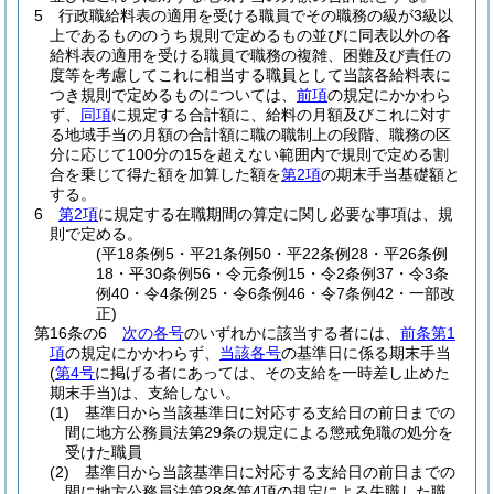
5
行政職給料表の適用を受ける職員でその職務の級が3級以
上であるもののうち規則で定めるもの並びに同表以外の各
給料表の適用を受ける職員で職務の複雑、困難及び責任の
度等を考慮してこれに相当する職員として当該各給料表に
つき規則で定めるものについては、
前項
の規定にかかわら
ず、
同項
に規定する合計額に、給料の月額及びこれに対す
る地域手当の月額の合計額に職の職制上の段階、職務の区
分に応じて100分の15を超えない範囲内で規則で定める割
合を乗じて得た額を加算した額を
第2項
の期末手当基礎額と
する。
6
第2項
に規定する在職期間の算定に関し必要な事項は、規
則で定める。
(平18条例5・平21条例50・平22条例28・平26条例
18・平30条例56・令元条例15・令2条例37・令3条
例40・令4条例25・令6条例46・令7条例42・一部改
正)
第16条の6
次の各号
のいずれかに該当する者には、
前条第1
項
の規定にかかわらず、
当該各号
の基準日に係る期末手当
(
第4号
に掲げる者にあっては、その支給を一時差し止めた
期末手当)
は、支給しない。
(1)
基準日から当該基準日に対応する支給日の前日までの
間に地方公務員法第29条の規定による懲戒免職の処分を
受けた職員
(2)
基準日から当該基準日に対応する支給日の前日までの
間に地方公務員法第28条第4項の規定による失職した職