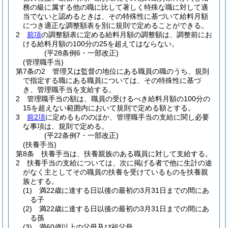
務の級に属する他の職に比して著しく特殊な職に対して適
当でないと認めるときは、その特殊性に基づいて給料月額
につき適正な調整額表を別に規則で定めることができる。
2
前項
の調整額表に定める給料月額の調整額は、調整前にお
ける給料月額の100分の25を超えてはならない。
(平28条例6・一部改正)
(管理職手当)
第7条の2
管理又は監督の地位にある職員の職のうち、規則
で指定する職にある職員については、その特殊性に基づ
き、管理職手当を支給する。
2
管理職手当の額は、職員の受けるべき給料月額の100分の
15を超えない範囲内において規則で定める額とする。
3
前2項
に定めるもののほか、管理職手当の支給に関し必要
な事項は、規則で定める。
(平22条例7・一部改正)
(扶養手当)
第8条
扶養手当は、扶養親族のある職員に対して支給する。
2
扶養手当の支給については、次に掲げる者で他に生計の途
がなく主としてその職員の扶養を受けているものを扶養親
族とする。
(1)
満22歳に達する日以後の最初の3月31日までの間にあ
る子
(2)
満22歳に達する日以後の最初の3月31日までの間にあ
る孫
(3)
満60歳以上の父母及び祖父母