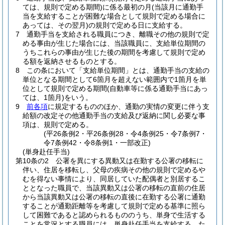
ては、規則で定める期間)
に係る最初の月
(当該月に通勤手
当を支給することが困難な場合として規則で定める場合に
あっては、その翌月)
の規則で定める日に支給する。
7
通勤手当を支給される職員につき、離職その他の規則で定
める事由が生じた場合には、当該職員に、支給単位期間の
うちこれらの事由が生じた後の期間を考慮して規則で定め
る額を返納させるものとする。
8
この条において「支給単位期間」とは、通勤手当の支給の
単位となる期間として6箇月を超えない範囲内で1箇月を単
位として規則で定める期間
(自動車等に係る通勤手当にあっ
ては、1箇月)
をいう。
9
前各項
に規定するもののほか、通勤の実情の変更に伴う支
給額の改定その他通勤手当の支給及び返納に関し必要な事
項は、規則で定める。
(平26条例2・平26条例28・令4条例25・令7条例7・
令7条例42・令8条例1・一部改正)
(単身赴任手当)
第10条の2
公署を異にする異動又は在勤する公署の移転に
伴い、住居を移転し、父母の疾病その他の規則で定めるや
むを得ない事情により、同居していた配偶者と別居するこ
ととなった職員で、当該異動又は公署の移転の直前の住居
から当該異動又は公署の移転の直後に在勤する公署に通勤
することが通勤距離等を考慮して規則で定める基準に照ら
して困難であると認められるもののうち、単身で生活する
ことを常況とする職員には、単身赴任手当を支給する。
た