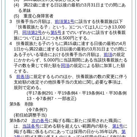
(4)
満22歳に達する日以後の最初の3月31日までの間にあ
る弟妹
(5)
重度心身障害者
3
扶養手当の月額は、
前項第1号
に該当する扶養親族
(以下
「扶養親族たる子」という。)
については1人につき13,000
円、
同項第2号
から
第5号
までのいずれかに該当する扶養親
族については1人につき6,500円とする。
4
扶養親族たる子のうちに満15歳に達する日後の最初の4月
1日から満22歳に達する日以後の最初の3月31日までの間に
ある子がいる場合における扶養手当の月額は、
前項
の規定
にかかわらず、5,000円に当該期間にある当該扶養親族たる
子の数を乗じて得た額を
同項
の規定による額に加算した額
とする。
5
前各項
に規定するもののほか、扶養親族の数の変更に伴う
支給額の改定その他扶養手当の支給に関し必要な事項は、
規則で定める。
(平17条例291・平19条例4・平19条例41・平30条例
13・令7条例7・一部改正)
第9条
削除
(令7条例7)
(初任給調整手当)
第9条の2
次の各号
に掲げる職に新たに採用された職員に
は、
当該各号
に定める額を超えない範囲内の額を、
第1号
に
掲げる職に係るものにあっては採用の日から35年以内、
第