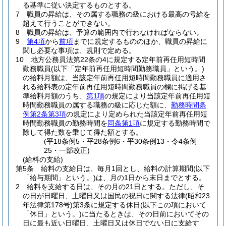
る基準に従い決定するものとする。
7
職員の昇給は、その属する職務の級における最高の号給を
超えて行うことができない。
8
職員の昇給は、予算の範囲内で行わなければならない。
9
第4項
から
前項
までに規定するもののほか、職員の昇給に
関し必要な事項は、規則で定める。
10
地方公務員法第22条の4に規定する定年前再任用短時間
勤務職員
(以下「定年前再任用短時間勤務職員」という。)
の給料月額は、当該定年前再任用短時間勤務職員に適用さ
れる給料表の定年前再任用短時間勤務職員の欄に掲げる基
準給料月額のうち、
第1項
の規定により当該定年前再任用短
時間勤務職員の属する職務の級に応じた額に、
勤務時間条
例第2条第3項
の規定により定められた当該定年前再任用短
時間勤務職員の勤務時間を
同条第1項
に規定する勤務時間で
除して得た数を乗じて得た額とする。
(平18条例5・平28条例6・平30条例13・令4条例
25・一部改正)
(給料の支給)
第5条
給料の支給日は、毎月1回とし、給料の計算期間
(以下
「給与期間」という。)
は、月の1日から末日までとする。
2
給料を支給する日は、その月の21日とする。
ただし、そ
の日が日曜日、土曜日又は国民の祝日に関する法律
(昭和23
年法律第178号)
第3条に規定する休日
(以下この項において
「休日」という。)
に当たるときは、その日前においてその
日に最も近い日曜日、土曜日又は休日でない日に支給す