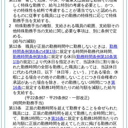
第11条
著しく危険、不快、不健康又は困難な勤務その他著
しく特殊な勤務で、給与上特別の考慮を必要とし、かつ、
その特殊性を給料で考慮することが適当でないと認められ
るものに従事する職員にはその勤務の特殊性に応じて特殊
勤務手当を支給する。
2
特殊勤務手当の種類、支給される職員の範囲、支給額その
他特殊勤務手当の支給に関し必要な事項は、別に条例で定
める。
(給与の減額)
第12条
職員が正規の勤務時間中に勤務しないときは、
勤務
時間条例第8条の4第1項
に規定する時間外勤務代休時間、
勤務時間条例第9条
に規定する休日
(
勤務時間条例第10条第
1項
の規定により代休日を指定されて、当該休日に割り振ら
れた勤務時間の全部を勤務した職員にあっては、当該休日
に代わる代休日。以下「休日等」という。)
である場合、休
暇による場合その他その勤務しないことにつき任命権者の
承認があった場合を除き、その勤務しない1時間につき
第
16条
に規定する勤務1時間当たりの給与額を減額した給与
を支給する。
(平22条例7・平29条例2・一部改正)
(時間外勤務手当)
第13条
正規の勤務時間を超えて勤務することを命ぜられた
職員には、正規の勤務時間を超えて勤務した全時間に対し
て、勤務1時間につき
第16条
に規定する勤務1時間当たりの
給与額に正規の勤務時間を超えてした次に掲げる勤務の区