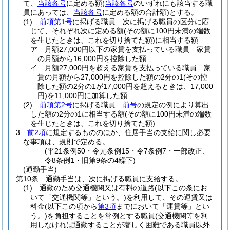
て、
当該各号
に定める額
(
当該各号
のいずれにも該当する職
員にあっては、
当該各号
に定める額の合計額)
とする。
(1)
前項第1号
に掲げる職員 次に掲げる職員の区分に応
じて、それぞれ次に定める額
(その額に100円未満の端数
を生じたときは、これを切り捨てた額)
に相当する額
ア
月額27,000円以下の家賃を支払っている職員 家賃
の月額から16,000円を控除した額
イ
月額27,000円を超える家賃を支払っている職員 家
賃の月額から27,000円を控除した額の2分の1
(その控
除した額の2分の1が17,000円を超えるときは、17,000
円)
を11,000円に加算した額
(2)
前項第2号
に掲げる職員
前号
の規定の例により算出
した額の2分の1に相当する額
(その額に100円未満の端数
を生じたときは、これを切り捨てた額)
3
前2項
に規定するもののほか、住居手当の支給に関し必要
な事項は、規則で定める。
(平21条例50・令元条例15・令7条例7・一部改正、
令8条例1・旧第9条の4繰下)
(通勤手当)
第10条
通勤手当は、次に掲げる職員に支給する。
(1)
通勤のため交通機関又は有料の道路
(以下この条にお
いて「交通機関等」という。)
を利用して、その運賃又は
料金
(以下この項から
第3項
までにおいて「運賃等」とい
う。)
を負担することを常例とする職員
(交通機関等を利
用しなければ通勤することが著しく困難である職員以外