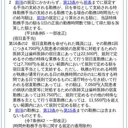
2
前項
の規定にかかわらず、
第13条
から
前条
までに規定す
る手当の支給される勤務が、日を単位として支給される特
殊勤務手当の支給される勤務である場合の勤務1時間当たり
の給与額は、
前項
の規定により算出される額に、当該特殊
勤務手当の額を1日の正規の勤務時間数で除して得た額を加
算した額とする。
(平18条例5・一部改正)
(宿日直手当)
第16条の2
宿日直勤務を命ぜられた職員には、その勤務1回
につき4,700円
(入院患者の病状の急変等に対処するための
医師又は歯科医師の宿日直にあっては22,500円、規則で定
めるその他の特殊な業務を主として行う宿日直勤務にあっ
ては7,700円)
を超えない範囲内において規則で定める額を
宿日直手当として支給する。
ただし、執務が行われる時間
が執務が通常行われる日の執務時間の2分の1に相当する時
間である日で規則で定めるものに退庁時から引き続いて行
われる宿直勤務にあっては、その額は、7,050円
(入院患者
の病状の急変等に対処するための医師又は歯科医師の宿直
勤務にあっては33,750円に、規則で定めるその他の特殊な
業務を主として行う宿直勤務にあっては、11,550円)
を超え
ない範囲内において規則で定める額とする。
2
前項
の勤務は、
第13条
から
第15条
までの勤務には含まれ
ないものとする。
(令7条例42・一部改正)
(時間外勤務手当等に関する規定の適用除外)