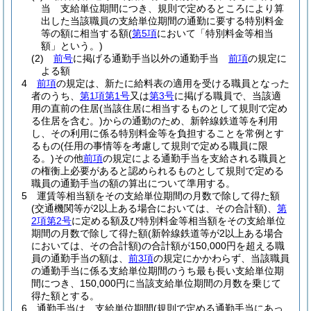
当 支給単位期間につき、規則で定めるところにより算
出した当該職員の支給単位期間の通勤に要する特別料金
等の額に相当する額
(
第5項
において「特別料金等相当
額」という。)
(2)
前号
に掲げる通勤手当以外の通勤手当
前項
の規定に
よる額
4
前項
の規定は、新たに給料表の適用を受ける職員となった
者のうち、
第1項第1号
又は
第3号
に掲げる職員で、当該適
用の直前の住居
(当該住居に相当するものとして規則で定め
る住居を含む。)
からの通勤のため、新幹線鉄道等を利用
し、その利用に係る特別料金等を負担することを常例とす
るもの
(任用の事情等を考慮して規則で定める職員に限
る。)
その他
前項
の規定による通勤手当を支給される職員と
の権衡上必要があると認められるものとして規則で定める
職員の通勤手当の額の算出について準用する。
5
運賃等相当額をその支給単位期間の月数で除して得た額
(交通機関等が2以上ある場合においては、その合計額)
、
第
2項第2号
に定める額及び特別料金等相当額をその支給単位
期間の月数で除して得た額
(新幹線鉄道等が2以上ある場合
においては、その合計額)
の合計額が150,000円を超える職
員の通勤手当の額は、
前3項
の規定にかかわらず、当該職員
の通勤手当に係る支給単位期間のうち最も長い支給単位期
間につき、150,000円に当該支給単位期間の月数を乗じて
得た額とする。
6
通勤手当は、支給単位期間
(規則で定める通勤手当にあっ