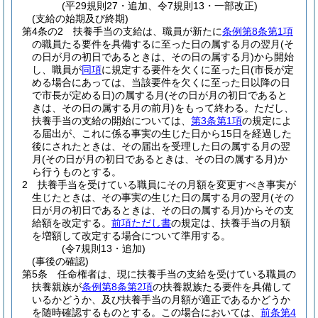
(平29規則27・追加、令7規則13・一部改正)
(支給の始期及び終期)
第4条の2
扶養手当の支給は、職員が新たに
条例第8条第1項
の職員たる要件を具備するに至った日の属する月の翌月
(そ
の日が月の初日であるときは、その日の属する月)
から開始
し、職員が
同項
に規定する要件を欠くに至った日
(市長が定
める場合にあっては、当該要件を欠くに至った日以降の日
で市長が定める日)
の属する月
(その日が月の初日であると
きは、その日の属する月の前月)
をもって終わる。
ただし、
扶養手当の支給の開始については、
第3条第1項
の規定によ
る届出が、これに係る事実の生じた日から15日を経過した
後にされたときは、その届出を受理した日の属する月の翌
月
(その日が月の初日であるときは、その日の属する月)
か
ら行うものとする。
2
扶養手当を受けている職員にその月額を変更すべき事実が
生じたときは、その事実の生じた日の属する月の翌月
(その
日が月の初日であるときは、その日の属する月)
からその支
給額を改定する。
前項ただし書
の規定は、扶養手当の月額
を増額して改定する場合について準用する。
(令7規則13・追加)
(事後の確認)
第5条
任命権者は、現に扶養手当の支給を受けている職員の
扶養親族が
条例第8条第2項
の扶養親族たる要件を具備して
いるかどうか、及び扶養手当の月額が適正であるかどうか
を随時確認するものとする。
この場合においては、
前条第4