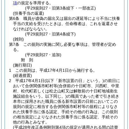
項
の規定を準用する。
(平29規則27・旧第3条繰下・一部改正)
(扶養手当の返還)
第6条
職員が虚偽の届出又は届出の遅延等により不当に扶養
手当の支給を受けたときは、任命権者は、これを返還させ
なければならない。
(平29規則27・旧第4条繰下)
(雑則)
第7条
この規則の実施に関し必要な事項は、管理者が定め
る。
(平29規則27・追加)
附
則
(施行期日)
1
この規則は、平成17年4月1日から施行する。
(経過措置)
2
平成17年4月1日
(以下「新市設置の日」という。)
の前日に
おいて合併関係市町村等
(合併前の十日町市、川西町、中里
村、松代町若しくは松之山町又は解散前の十日町地域衛生
施設組合をいう。以下同じ。)
の職員であった者で引き続き
本市に採用された職員に係る新市設置の日前においてこの
規則の規定に相当する合併関係市町村等の規程によりなさ
れた扶養手当に係る認定、手続その他の行為は、この規則
の相当規定によりなされた扶養手当に係る認定、手続その
他の行為とみなす。
(平成28年改正条例附則第4項の規定が適用される間の読替