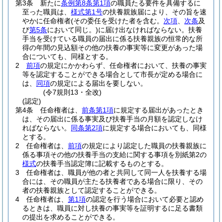
第3条
新たに
条例第8条第1項
の職員たる要件を具備するに
至った職員は、
様式第1号
の扶養親族届により、その旨を速
やかに任命権者
(その委任を受けた者を含む。
次項
、
次条
及
び
第5条
において同じ。)
に届け出なければならない。
扶養
手当を受けている職員の届出に係る扶養親族の恒常的な所
得の年間の見込額その他の扶養の事実等に変更があった場
合についても、同様とする。
2
前項
の規定にかかわらず、任命権者において、扶養の事実
等を認定することができる場合として市長が定める場合に
は、
同項
の規定による届出を要しない。
(令7規則13・全改)
(認定)
第4条
任命権者は、
前条第1項
に規定する届出があったとき
は、その届出に係る事実及び扶養手当の月額を認定しなけ
ればならない。
同条第2項
に規定する場合においても、同様
とする。
2
任命権者は、
前項
の規定により認定した職員の扶養親族に
係る事項その他の扶養手当の支給に関する事項を別紙第2の
様式
の扶養手当認定簿に記載するものとする。
3
任命権者は、職員が他の者と共同して同一人を扶養する場
合には、その職員が主たる扶養者である場合に限り、その
者の扶養親族として認定することができる。
4
任命権者は、
第1項
の認定を行う場合において必要と認め
るときは、職員に対し扶養の事実等を証明するに足る書類
の提出を求めることができる。