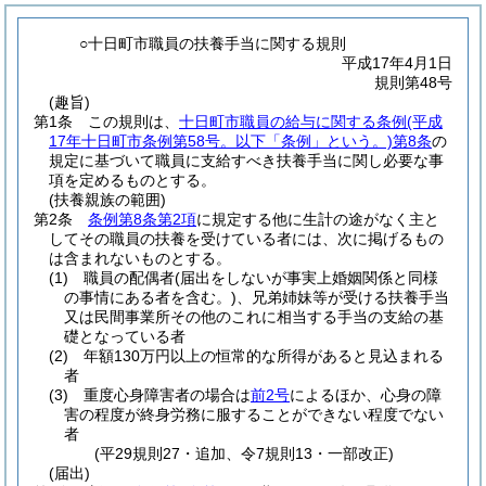
○十日町市職員の扶養手当に関する規則
平成17年4月1日
規則第48号
(趣旨)
第1条
この規則は、
十日町市職員の給与に関する条例
(平成
17年十日町市条例第58号。以下「条例」という。)
第8条
の
規定に基づいて職員に支給すべき扶養手当に関し必要な事
項を定めるものとする。
(扶養親族の範囲)
第2条
条例第8条第2項
に規定する他に生計の途がなく主と
してその職員の扶養を受けている者には、次に掲げるもの
は含まれないものとする。
(1)
職員の配偶者
(届出をしないが事実上婚姻関係と同様
の事情にある者を含む。)
、兄弟姉妹等が受ける扶養手当
又は民間事業所その他のこれに相当する手当の支給の基
礎となっている者
(2)
年額130万円以上の恒常的な所得があると見込まれる
者
(3)
重度心身障害者の場合は
前2号
によるほか、心身の障
害の程度が終身労務に服することができない程度でない
者
(平29規則27・追加、令7規則13・一部改正)
(届出)