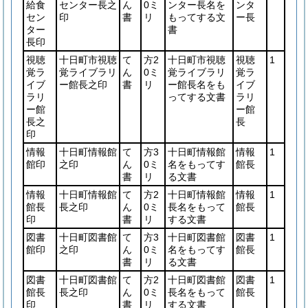
給食
センター長之
ん
0ミ
ンター長名を
ンタ
セン
印
書
リ
もってする文
ー長
ター
書
長印
視聴
十日町市視聴
て
方2
十日町市視聴
視聴
1
覚ラ
覚ライブラリ
ん
0ミ
覚ライブラリ
覚ラ
イブ
ー館長之印
書
リ
ー館長名をも
イブ
ラリ
ってする文書
ラリ
ー館
ー館
長之
長
印
情報
十日町情報館
て
方3
十日町情報館
情報
1
館印
之印
ん
0ミ
名をもってす
館長
書
リ
る文書
情報
十日町情報館
て
方2
十日町情報館
情報
1
館長
長之印
ん
0ミ
長名をもって
館長
印
書
リ
する文書
図書
十日町図書館
て
方3
十日町図書館
図書
1
館印
之印
ん
0ミ
名をもってす
館長
書
リ
る文書
図書
十日町図書館
て
方2
十日町図書館
図書
1
館長
長之印
ん
0ミ
長名をもって
館長
印
書
リ
する文書