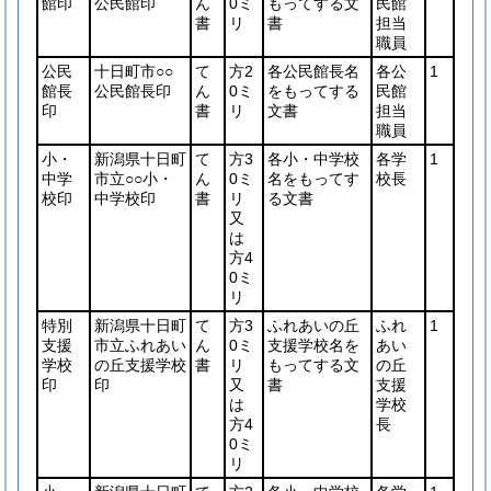
館印
公民館印
ん
0ミ
もってする文
民館
書
リ
書
担当
職員
公民
十日町市○○
て
方2
各公民館長名
各公
1
館長
公民館長印
ん
0ミ
をもってする
民館
印
書
リ
文書
担当
職員
小・
新潟県十日町
て
方3
各小・中学校
各学
1
中学
市立○○小・
ん
0ミ
名をもってす
校長
校印
中学校印
書
リ
る文書
又
は
方4
0ミ
リ
特別
新潟県十日町
て
方3
ふれあいの丘
ふれ
1
支援
市立ふれあい
ん
0ミ
支援学校名を
あい
学校
の丘支援学校
書
リ
もってする文
の丘
印
印
又
書
支援
は
学校
方4
長
0ミ
リ