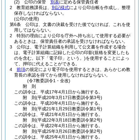
(2)
公印の保管
別表
に定める保管責任者
2
教育総務課長は、
別記様式
により公印台帳を作成し、整理
保存しなければならない。
(公印の使用)
第6条
公印は、文書の決裁を受けた後でなければ、これを使
用してはならない。
2
特別の理由により公印を庁外へ持ち出して使用する必要が
あるときは、保管責任者の承認を受けなければならない。
3
公印は、電子計算組織を利用して公文書を作成する場合
は、電子計算組織に記録した公印の印影
(規格を変更したも
のを含む。以下「電子印」という。)
を使用することによっ
て、押印に代えることができる。
4
前項
の規定により電子印を使用するときは、あらかじめ教
育長の承認を得てから使用しなければならない。
(令7教委訓令1・全改)
附
則
この訓令は、平成17年4月1日から施行する。
附
則
(平成20年3月17日
教委訓令第3号)
この訓令は、平成20年4月1日から施行する。
附
則
(平成21年1月29日
教委訓令第1号)
この訓令は、平成21年4月1日から施行する。
附
則
(平成22年3月18日
教委訓令第2号)
この訓令は、平成22年4月1日から施行する。
附
則
(平成25年3月26日
教委訓令第2号)
この訓令は、平成25年4月1日から施行する。