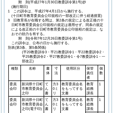
附
則
(平成27年1月30日
教委訓令第1号)
抄
(施行期日)
1
この訓令は、平成27年4月1日から施行する。
(十日町市教育委員会公印規程の一部改正に伴う経過措置)
3
旧教育長が在職する間は、第2条の規定による改正後の十
日町市教育委員会公印規程の規定は適用せず、同条の規定
による改正前の十日町市教育委員会公印規程の規定は、な
おその効力を有する。
附
則
(令和7年12月26日
教委訓令第1号)
この訓令は、公布の日から施行する。
別表
(第3条、第5条関係)
(平20教委訓令3・平21教委訓令1・平22教委訓令2・
平25教委訓令2・平27教委訓令1・令7教委訓令1・一
部改正)
種類
名称
書
寸
使用区分
保管
個
体
法
責任
数
者
委員
新潟県十日町
て
方3
教育委員会名
教育
1
会印
市教育委員会
ん
0ミ
をもってする
総務
之印
書
リ
文書
課長
委員
新潟県十日町
て
方3
教育委員会名
教育
1
会印
市教育委員会
ん
0ミ
をもってする
総務
之印
(電子印)
書
リ
文書
課長