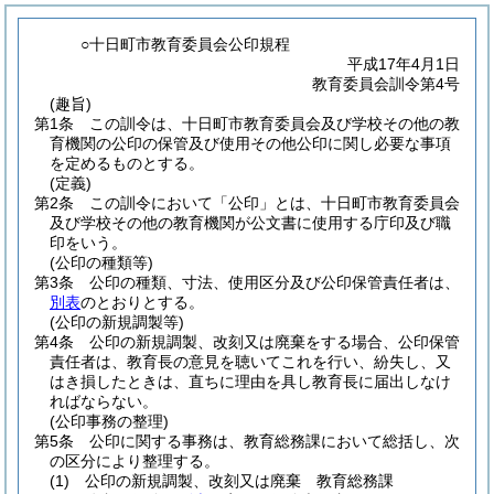
○十日町市教育委員会公印規程
平成17年4月1日
教育委員会訓令第4号
(趣旨)
第1条
この訓令は、十日町市教育委員会及び学校その他の教
育機関の公印の保管及び使用その他公印に関し必要な事項
を定めるものとする。
(定義)
第2条
この訓令において「公印」とは、十日町市教育委員会
及び学校その他の教育機関が公文書に使用する庁印及び職
印をいう。
(公印の種類等)
第3条
公印の種類、寸法、使用区分及び公印保管責任者は、
別表
のとおりとする。
(公印の新規調製等)
第4条
公印の新規調製、改刻又は廃棄をする場合、公印保管
責任者は、教育長の意見を聴いてこれを行い、紛失し、又
はき損したときは、直ちに理由を具し教育長に届出しなけ
ればならない。
(公印事務の整理)
第5条
公印に関する事務は、教育総務課において総括し、次
の区分により整理する。
(1)
公印の新規調製、改刻又は廃棄 教育総務課