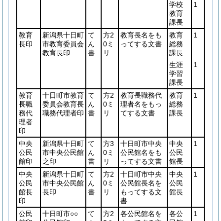
学校
1
教育
課長
教育
新潟県十日町
て
方2
教育長名をも
教育
1
長印
市教育委員会
ん
0ミ
ってする文書
総務
教育長印
書
リ
課長
生涯
1
学習
課長
教育
十日町市教育
て
方2
教育長職務代
教育
1
長職
委員会教育長
ん
0ミ
理者名をもっ
総務
務代
職務代理者印
書
リ
てする文書
課長
理者
印
中央
新潟県十日町
て
方3
十日町市中央
中央
1
公民
市中央公民館
ん
0ミ
公民館名をも
公民
館印
之印
書
リ
ってする文書
館長
中央
新潟県十日町
て
方2
十日町市中央
中央
1
公民
市中央公民館
ん
0ミ
公民館長名を
公民
館長
長印
書
リ
もってする文
館長
印
書
公民
十日町市○○
て
方2
各公民館名を
各公
1