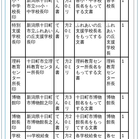
小・
新潟県十日町
て
方2
各小・中学校
各学
1
中学
市立○○小・
ん
0ミ
長名をもって
校長
校長
中学校長印
書
リ
する文書
印
特別
新潟県十日町
て
方2
ふれあいの丘
ふれ
1
支援
市立ふれあい
ん
0ミ
支援学校長名
あい
学校
の丘支援学校
書
リ
をもってする
の丘
長印
長印
文書
支援
学校
長
理科
十日町市立理
て
方2
理科教育セン
理科
1
教育
科教育センタ
ん
0ミ
ター所長名を
教育
セン
ー所長印
書
リ
もってする文
セン
ター
書
ター
所長
所長
印
博物
新潟県十日町
て
方3
十日町市博物
博物
1
館印
市博物館之印
ん
0ミ
館名をもって
館長
書
リ
する文書
博物
新潟県十日町
て
方2
十日町市博物
博物
1
館長
市博物館長之
ん
0ミ
館長名をもっ
館長
印
印
書
リ
てする文書
学校
○○学校給食
て
方2
各学校給食セ
各セ
1