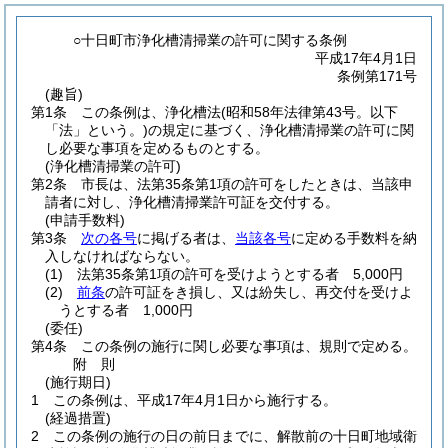
○十日町市浄化槽清掃業の許可に関する条例
平成17年4月1日
条例第171号
(趣旨)
第1条
この条例は、浄化槽法
(昭和58年法律第43号。以下
「法」という。)
の規定に基づく、浄化槽清掃業の許可に関
し必要な事項を定めるものとする。
(浄化槽清掃業の許可)
第2条
市長は、法第35条第1項の許可をしたときは、当該申
請者に対し、浄化槽清掃業許可証を交付する。
(申請手数料)
第3条
次の各号
に掲げる者は、
当該各号
に定める手数料を納
入しなければならない。
(1)
法第35条第1項の許可を受けようとする者 5,000円
(2)
前条
の許可証をき損し、又は紛失し、再交付を受けよ
うとする者 1,000円
(委任)
第4条
この条例の施行に関し必要な事項は、規則で定める。
附
則
(施行期日)
1
この条例は、平成17年4月1日から施行する。
(経過措置)
2
この条例の施行の日の前日までに、解散前の十日町地域衛