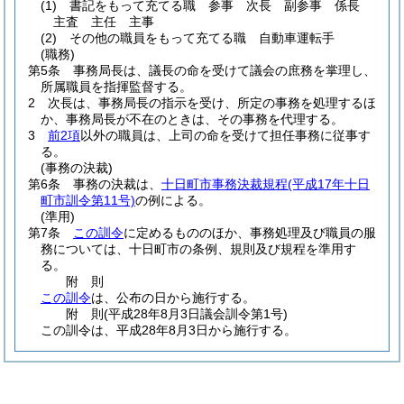
(1)
書記をもって充てる職 参事 次長 副参事 係長
主査 主任 主事
(2)
その他の職員をもって充てる職 自動車運転手
(職務)
第5条
事務局長は、議長の命を受けて議会の庶務を掌理し、
所属職員を指揮監督する。
2
次長は、事務局長の指示を受け、所定の事務を処理するほ
か、事務局長が不在のときは、その事務を代理する。
3
前2項
以外の職員は、上司の命を受けて担任事務に従事す
る。
(事務の決裁)
第6条
事務の決裁は、
十日町市事務決裁規程
(平成17年十日
町市訓令第11号)
の例による。
(準用)
第7条
この訓令
に定めるもののほか、事務処理及び職員の服
務については、十日町市の条例、規則及び規程を準用す
る。
附
則
この訓令
は、公布の日から施行する。
附
則
(平成28年8月3日
議会訓令第1号)
この訓令は、平成28年8月3日から施行する。