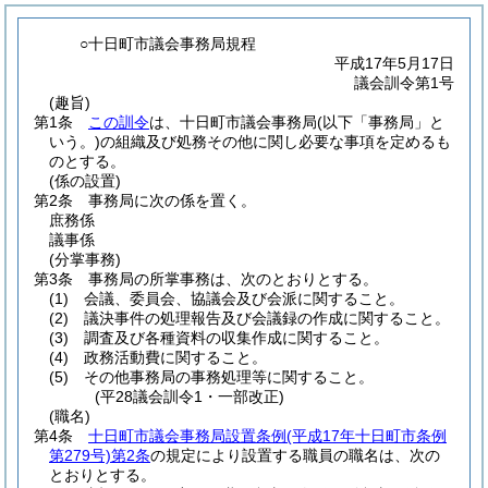
○十日町市議会事務局規程
平成17年5月17日
議会訓令第1号
(趣旨)
第1条
この訓令
は、十日町市議会事務局
(以下「事務局」と
いう。)
の組織及び処務その他に関し必要な事項を定めるも
のとする。
(係の設置)
第2条
事務局に次の係を置く。
庶務係
議事係
(分掌事務)
第3条
事務局の所掌事務は、次のとおりとする。
(1)
会議、委員会、協議会及び会派に関すること。
(2)
議決事件の処理報告及び会議録の作成に関すること。
(3)
調査及び各種資料の収集作成に関すること。
(4)
政務活動費に関すること。
(5)
その他事務局の事務処理等に関すること。
(平28議会訓令1・一部改正)
(職名)
第4条
十日町市議会事務局設置条例
(平成17年十日町市条例
第279号)
第2条
の規定により設置する職員の職名は、次の
とおりとする。