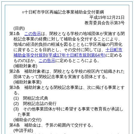
○十日町市学区再編記念事業補助金交付要綱
平成19年12月21日
教育委員会告示第3号
(目的)
第1条
この告示
は、閉校となる学校の地域団体が実施する閉
校記念事業の経費に対して補助金を交付することにより、
地域の経済的負担の軽減を図るとともに学区再編の円滑化
に資することを目的とし、その交付に関しては、
十日町市
補助金等交付規則
(平成17年十日町市規則第64号)
に定める
もののほか、
この告示
に定めるところによる。
(補助対象者)
第2条
補助対象者は、閉校となる学校の校区内で組織された
団体であって閉校記念事業を実施する団体とする。
(補助対象事業)
第3条
補助対象となる閉校記念事業は、次に掲げる事業とす
る。
(1)
閉校記念式典
(2)
閉校記念誌の発行
(3)
その他事業団体が特に希望する事業で教育長が承認し
た事業
(補助金の交付)
第4条
補助金は、予算の範囲内で交付する。
(申請手続)