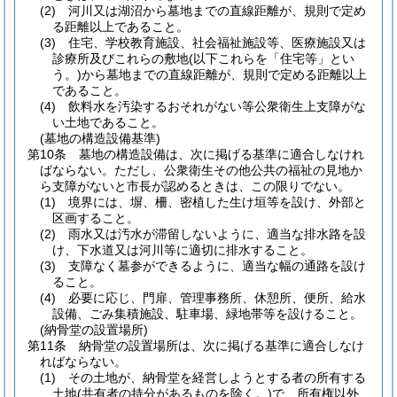
(2)
河川又は湖沼から墓地までの直線距離が、規則で定め
る距離以上であること。
(3)
住宅、学校教育施設、社会福祉施設等、医療施設又は
診療所及びこれらの敷地
(以下これらを「住宅等」とい
う。)
から墓地までの直線距離が、規則で定める距離以上
であること。
(4)
飲料水を汚染するおそれがない等公衆衛生上支障がな
い土地であること。
(墓地の構造設備基準)
第10条
墓地の構造設備は、次に掲げる基準に適合しなけれ
ばならない。
ただし、公衆衛生その他公共の福祉の見地か
ら支障がないと市長が認めるときは、この限りでない。
(1)
境界には、塀、柵、密植した生け垣等を設け、外部と
区画すること。
(2)
雨水又は汚水が滞留しないように、適当な排水路を設
け、下水道又は河川等に適切に排水すること。
(3)
支障なく墓参ができるように、適当な幅の通路を設け
ること。
(4)
必要に応じ、門扉、管理事務所、休憩所、便所、給水
設備、ごみ集積施設、駐車場、緑地帯等を設けること。
(納骨堂の設置場所)
第11条
納骨堂の設置場所は、次に掲げる基準に適合しなけ
ればならない。
(1)
その土地が、納骨堂を経営しようとする者の所有する
土地
(共有者の持分があるものを除く。)
で、所有権以外