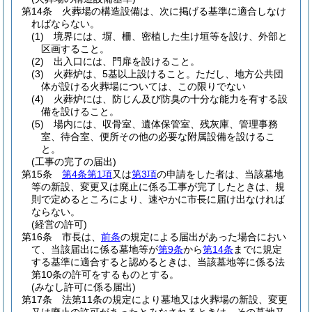
第14条
火葬場の構造設備は、次に掲げる基準に適合しなけ
ればならない。
(1)
境界には、塀、柵、密植した生け垣等を設け、外部と
区画すること。
(2)
出入口には、門扉を設けること。
(3)
火葬炉は、5基以上設けること。
ただし、地方公共団
体が設ける火葬場については、この限りでない
(4)
火葬炉には、防じん及び防臭の十分な能力を有する設
備を設けること。
(5)
場内には、収骨室、遺体保管室、残灰庫、管理事務
室、待合室、便所その他の必要な附属設備を設けるこ
と。
(工事の完了の届出)
第15条
第4条第1項
又は
第3項
の申請をした者は、当該墓地
等の新設、変更又は廃止に係る工事が完了したときは、規
則で定めるところにより、速やかに市長に届け出なければ
ならない。
(経営の許可)
第16条
市長は、
前条
の規定による届出があった場合におい
て、当該届出に係る墓地等が
第9条
から
第14条
までに規定
する基準に適合すると認めるときは、当該墓地等に係る法
第10条の許可をするものとする。
(みなし許可に係る届出)
第17条
法第11条の規定により墓地又は火葬場の新設、変更