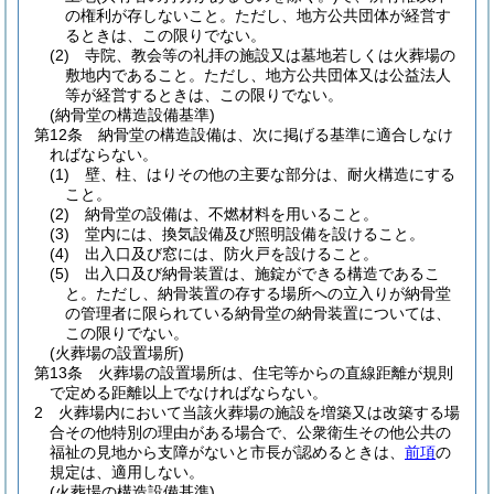
の権利が存しないこと。
ただし、地方公共団体が経営す
るときは、この限りでない。
(2)
寺院、教会等の礼拝の施設又は墓地若しくは火葬場の
敷地内であること。
ただし、地方公共団体又は公益法人
等が経営するときは、この限りでない。
(納骨堂の構造設備基準)
第12条
納骨堂の構造設備は、次に掲げる基準に適合しなけ
ればならない。
(1)
壁、柱、はりその他の主要な部分は、耐火構造にする
こと。
(2)
納骨堂の設備は、不燃材料を用いること。
(3)
堂内には、換気設備及び照明設備を設けること。
(4)
出入口及び窓には、防火戸を設けること。
(5)
出入口及び納骨装置は、施錠ができる構造であるこ
と。
ただし、納骨装置の存する場所への立入りが納骨堂
の管理者に限られている納骨堂の納骨装置については、
この限りでない。
(火葬場の設置場所)
第13条
火葬場の設置場所は、住宅等からの直線距離が規則
で定める距離以上でなければならない。
2
火葬場内において当該火葬場の施設を増築又は改築する場
合その他特別の理由がある場合で、公衆衛生その他公共の
福祉の見地から支障がないと市長が認めるときは、
前項
の
規定は、適用しない。
(火葬場の構造設備基準)