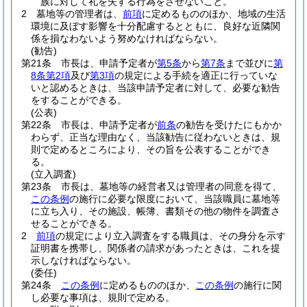
族に対して礼を失する行為をさせないこと。
2
墓地等の管理者は、
前項
に定めるもののほか、地域の生活
環境に及ぼす影響を十分配慮するとともに、良好な近隣関
係を損なわないよう努めなければならない。
(勧告)
第21条
市長は、申請予定者が
第5条
から
第7条
まで並びに
第
8条第2項
及び
第3項
の規定による手続を適正に行っていな
いと認めるときは、当該申請予定者に対して、必要な勧告
をすることができる。
(公表)
第22条
市長は、申請予定者が
前条
の勧告を受けたにもかか
わらず、正当な理由なく、当該勧告に従わないときは、規
則で定めるところにより、その旨を公表することができ
る。
(立入調査)
第23条
市長は、墓地等の経営者又は管理者の同意を得て、
この条例
の施行に必要な限度において、当該職員に墓地等
に立ち入り、その施設、帳簿、書類その他の物件を調査さ
せることができる。
2
前項
の規定により立入調査をする職員は、その身分を示す
証明書を携帯し、関係者の請求があったときは、これを提
示しなければならない。
(委任)
第24条
この条例
に定めるもののほか、
この条例
の施行に関
し必要な事項は、規則で定める。