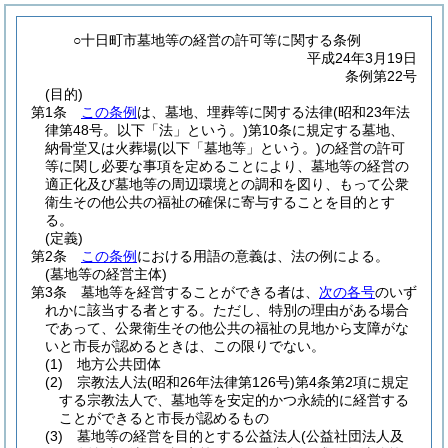
○十日町市墓地等の経営の許可等に関する条例
平成24年3月19日
条例第22号
(目的)
第1条
この条例
は、墓地、埋葬等に関する法律
(昭和23年法
律第48号。以下「法」という。)
第10条に規定する墓地、
納骨堂又は火葬場
(以下「墓地等」という。)
の経営の許可
等に関し必要な事項を定めることにより、墓地等の経営の
適正化及び墓地等の周辺環境との調和を図り、もって公衆
衛生その他公共の福祉の確保に寄与することを目的とす
る。
(定義)
第2条
この条例
における用語の意義は、法の例による。
(墓地等の経営主体)
第3条
墓地等を経営することができる者は、
次の各号
のいず
れかに該当する者とする。
ただし、特別の理由がある場合
であって、公衆衛生その他公共の福祉の見地から支障がな
いと市長が認めるときは、この限りでない。
(1)
地方公共団体
(2)
宗教法人法
(昭和26年法律第126号)
第4条第2項に規定
する宗教法人で、墓地等を安定的かつ永続的に経営する
ことができると市長が認めるもの
(3)
墓地等の経営を目的とする公益法人
(公益社団法人及