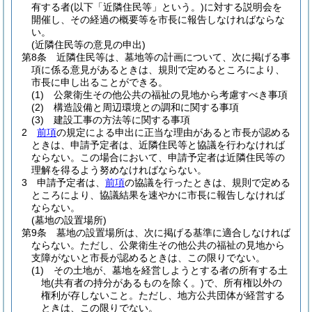
有する者
(以下「近隣住民等」という。)
に対する説明会を
開催し、その経過の概要等を市長に報告しなければならな
い。
(近隣住民等の意見の申出)
第8条
近隣住民等は、墓地等の計画について、次に掲げる事
項に係る意見があるときは、規則で定めるところにより、
市長に申し出ることができる。
(1)
公衆衛生その他公共の福祉の見地から考慮すべき事項
(2)
構造設備と周辺環境との調和に関する事項
(3)
建設工事の方法等に関する事項
2
前項
の規定による申出に正当な理由があると市長が認める
ときは、申請予定者は、近隣住民等と協議を行わなければ
ならない。
この場合において、申請予定者は近隣住民等の
理解を得るよう努めなければならない。
3
申請予定者は、
前項
の協議を行ったときは、規則で定める
ところにより、協議結果を速やかに市長に報告しなければ
ならない。
(墓地の設置場所)
第9条
墓地の設置場所は、次に掲げる基準に適合しなければ
ならない。
ただし、公衆衛生その他公共の福祉の見地から
支障がないと市長が認めるときは、この限りでない。
(1)
その土地が、墓地を経営しようとする者の所有する土
地
(共有者の持分があるものを除く。)
で、所有権以外の
権利が存しないこと。
ただし、地方公共団体が経営する
ときは、この限りでない。