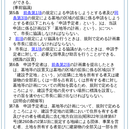
ができる。
(事前協議)
第5条
前条第1項
の規定による申請をしようとする者及び
同
条第3項
の規定による墓地の区域の拡張に係る申請をしよう
とする者
(以下これらを「申請予定者」という。)
は、当該
申請に係る計画
(以下「墓地等の計画」という。)
につい
て、市長に協議しなければならない。
2
前項
の規定により協議を行うときは、規則で定める計画書
を市長に提出しなければならない。
3
市長は、
第1項
の規定による協議があったときは、申請予
定者に対して、必要な指導及び助言を行うことができる。
(標識の設置)
第6条
申請予定者は、
前条第2項
の計画書を提出したとき
は、墓地等の設置又は墓地の区域の拡張に係る区域
(以下
「建設予定地」という。)
の近隣に土地を所有する者又は建
築物の全部若しくは一部を占有若しくは所有する者に対し
墓地等の計画についての周知を図るため、規則で定めると
ころにより、建設予定地の見やすい場所に標識を設置し、
その旨を速やかに市長に届け出なければならない。
(説明会の開催等)
第7条
申請予定者は、墓地等の計画について、規則で定める
ところにより、建設予定地の近隣において住所を有する者
及びその者を構成員に含む地方自治法
(昭和22年法律第67
号)
第260条の2第1項に規定する地縁による団体、事業を営
む者、土地を所有する者並びに建築物の全部又は一部を所