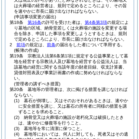
又は廃止の許可があったとみなされるときは、その墓地又
は火葬場の経営者は、規則で定めるところにより、その旨
を速やかに市長に届け出なければならない。
(申請事項変更の届出)
第18条
第16条
の許可を受けた者は、
第4条第3項
の規定によ
り墓地の区域、納骨堂若しくは火葬場の施設を変更する場
合を除き、申請した事項を変更しようとするときは、規則
で定めるところにより、市長に届け出なければならない。
2
前項
の規定は、
前条
の届出をした者について準用する。
(帳簿の作成)
第19条
宗教法人法第6条第1項に規定する公益事業として墓
地を経営する宗教法人及び墓地を経営する公益法人は、当
該墓地の経営に関する当該年度の財産目録、収支計算書、
貸借対照表及び事業計画書の作成に努めなければならな
い。
(管理者の講ずべき措置)
第20条
墓地等の管理者は、次に掲げる措置を講じなければ
ならない。
(1)
墓石が倒壊し、又はそのおそれがあるときは、速やか
に安全措置を講じ、又は墓石の所有者に同様の措置を講
ずることを求めること。
(2)
納骨堂又は火葬場の施設が老朽化又は破損したとき
は、速やかに修復等を行うこと。
(3)
墓地等を常に清潔に保つこと。
(4)
墓地等においては、何人に対しても、死者又はその遺