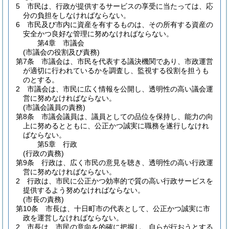
5
市民は、行政が提供するサービスの享受に当たっては、応
分の負担をしなければならない。
6
市民及び市内に資産を有するものは、その所有する資産の
安全かつ良好な管理に努めなければならない。
第4章
市議会
(市議会の役割及び責務)
第7条
市議会は、市民を代表する議決機関であり、市政運営
が適切に行われているかを調査し、監視する役割を担うも
のとする。
2
市議会は、市民に広く情報を公開し、透明性の高い議会運
営に努めなければならない。
(市議会議員の責務)
第8条
市議会議員は、議員としての品位を保持し、能力の向
上に努めるとともに、公正かつ誠実に職務を遂行しなけれ
ばならない。
第5章
行政
(行政の責務)
第9条
行政は、広く市民の意見を聴き、透明性の高い行政運
営に努めなければならない。
2
行政は、市民に公正かつ効率的で質の高い行政サービスを
提供するよう努めなければならない。
(市長の責務)
第10条
市長は、十日町市の代表として、公正かつ誠実に市
政を運営しなければならない。
2
市長は、市民の意向を的確に把握し、自らが行おうとする