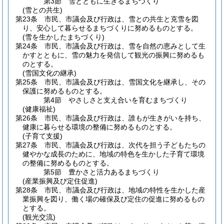
第3節
雪とともに生きるまちづくり
(雪との共生)
第23条
市民、市議会及び行政は、雪との共生と克雪を図
り、安心して暮らせるまちづくりに努めるものとする。
(雪を生かしたまちづくり)
第24条
市民、市議会及び行政は、雪を自然の恵みとして生
かすとともに、雪の魅力を発信して観光の振興に努めるも
のとする。
(雪国文化の継承)
第25条
市民、市議会及び行政は、雪国文化を継承し、その
保護に努めるものとする。
第4節
やさしさと支え合いを育むまちづくり
(健康福祉)
第26条
市民、市議会及び行政は、誰もが生きがいを持ち、
健康に暮らせる環境の整備に努めるものとする。
(子育て支援)
第27条
市民、市議会及び行政は、次代を担う子どもたちの
健やかな成長のために、地域の特色を生かした子育て環境
の整備に努めるものとする。
第5節
豊かさと活力あるまちづくり
(産業振興及び定住促進)
第28条
市民、市議会及び行政は、地域の特性を生かした産
業振興を図り、働く場の確保及び定住の促進に努めるもの
とする。
(観光交流)