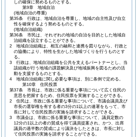
しの確保に努めるものとする。
第9章
地域自治
(地域自治の尊重)
第35条
行政は、地域自治を尊重し、地域の自主性及び自立
性を確保するよう努めるものとする。
(地域自治組織)
第36条
市民は、それぞれの地域の自治を目的とした地域自
治組織を設立することができる。
2
地域自治組織は、相互の融和と連携を図りながら、行政と
の協働により、特性を生かした地域づくりを行うものとす
る。
3
行政は、地域自治組織を公共を支えるパートナーとし、当
該組織が行う地域の課題解決及び地域振興を図るための活
動を支援するものとする。
4
地域自治組織に関し必要な事項は、別に条例で定める。
第10章
住民投票
第37条
市長は、市政に係る重要な事項について広く住民の
意思を把握するため、住民投票を実施することができる。
2
住民は、市政に係る重要な事項について、市議会議員及び
市長の選挙権を有する者の3分の1以上の連署をもって、市
長に対して住民投票の実施を請求することができる。
3
市議会は、市政に係る重要な事項について、議員定数の
12分の1以上の者の賛成を得て議員提案され、かつ、出席
議員の過半数の賛成により議決をしたときは、市長に対し
て住民投票の実施を請求することができる。