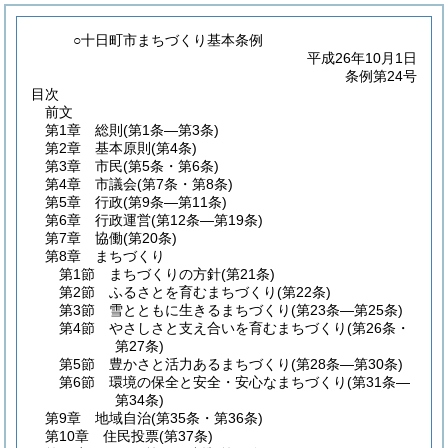
○十日町市まちづくり基本条例
平成26年10月1日
条例第24号
目次
前文
第1章
総則
(第1条―第3条)
第2章
基本原則
(第4条)
第3章
市民
(第5条・第6条)
第4章
市議会
(第7条・第8条)
第5章
行政
(第9条―第11条)
第6章
行政運営
(第12条―第19条)
第7章
協働
(第20条)
第8章
まちづくり
第1節
まちづくりの方針
(第21条)
第2節
ふるさとを育むまちづくり
(第22条)
第3節
雪とともに生きるまちづくり
(第23条―第25条)
第4節
やさしさと支え合いを育むまちづくり
(第26条・
第27条)
第5節
豊かさと活力あるまちづくり
(第28条―第30条)
第6節
環境の保全と安全・安心なまちづくり
(第31条―
第34条)
第9章
地域自治
(第35条・第36条)
第10章
住民投票
(第37条)