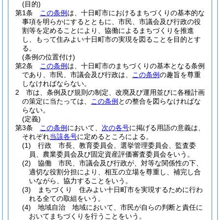
(目的)
第1条
この条例
は、十日町市におけるまちづくりの基本的な
事項を明らかにするとともに、市民、市議会及び行政の役
割等を定めることにより、協働によるまちづくりを推進
し、もって住みよい十日町市の実現を図ることを目的とす
る。
(条例の位置付け)
第2条
この条例
は、十日町市のまちづくりの基本となる条例
であり、市民、市議会及び行政は、
この条例
の趣旨を尊重
しなければならない。
2
市は、条例及び規則の制定、改廃及び運用並びに各種計画
の策定に当たっては、
この条例
との整合を図らなければな
らない。
(定義)
第3条
この条例
において、
次の各号
に掲げる用語の意義は、
それぞれ
当該各号
に定めるところによる。
(1)
行政 市長、教育委員会、選挙管理委員会、監査委
員、農業委員会及び固定資産評価審査委員会をいう。
(2)
協働 市民、市議会及び行政が、対等な関係性の下、
適切な役割分担により、相互の立場を尊重し、補完し合
いながら、協力することをいう。
(3)
まちづくり 住みよい十日町市を実現するために行わ
れる全ての取組をいう。
(4)
地域自治 地域において、市民が自らの判断と責任に
おいてまちづくりを行うことをいう。