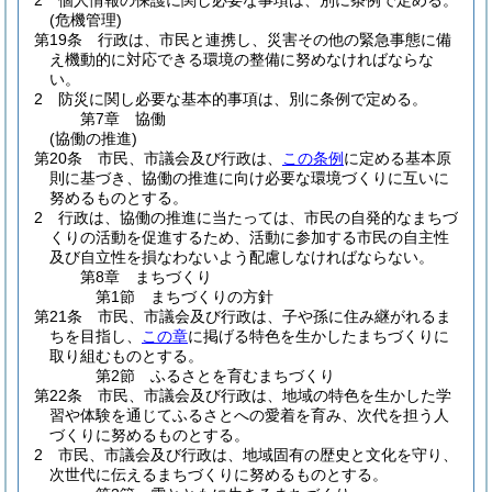
2
個人情報の保護に関し必要な事項は、別に条例で定める。
(危機管理)
第19条
行政は、市民と連携し、災害その他の緊急事態に備
え機動的に対応できる環境の整備に努めなければならな
い。
2
防災に関し必要な基本的事項は、別に条例で定める。
第7章
協働
(協働の推進)
第20条
市民、市議会及び行政は、
この条例
に定める基本原
則に基づき、協働の推進に向け必要な環境づくりに互いに
努めるものとする。
2
行政は、協働の推進に当たっては、市民の自発的なまちづ
くりの活動を促進するため、活動に参加する市民の自主性
及び自立性を損なわないよう配慮しなければならない。
第8章
まちづくり
第1節
まちづくりの方針
第21条
市民、市議会及び行政は、子や孫に住み継がれるま
ちを目指し、
この章
に掲げる特色を生かしたまちづくりに
取り組むものとする。
第2節
ふるさとを育むまちづくり
第22条
市民、市議会及び行政は、地域の特色を生かした学
習や体験を通じてふるさとへの愛着を育み、次代を担う人
づくりに努めるものとする。
2
市民、市議会及び行政は、地域固有の歴史と文化を守り、
次世代に伝えるまちづくりに努めるものとする。