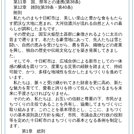
第11章
国、県等との連携
(第38条)
第12章
雑則
(第39条・第40条)
附則
私たちのまち十日町市は、美しい里山と豊かな食をもたら
す肥沃な大地に恵まれ、大河信濃川が流れる自然と人々の暮
らしが調和したまちです。
その歴史は、国宝火焔型土器群に象徴されるように太古の
昔まで遡ります。名だたる豪雪地にあって、先人たちは雪と
闘い、自然の恵みを受けながら、農を育み、織物などの産業
を興し、独自の歴史や伝統文化などを築き発展してきまし
た。
そして今、十日町市は、広域合併による新市としての一体
感の醸成を図りつつ、度重なる災害の経験を踏まえて、持続
可能で、かつ、多様な地域性を生かしたまちづくりを進めて
います。
私たちは、脈々と受け継がれてきた財産を更に高め、新た
な魅力を育てて、愛着と誇りを持って住んでいけるまちを未
来に手渡さなければなりません。
そのため、私たちは、お互いの信頼と尊重の下、市民がま
ちづくりの主役であることを共有し、協働してまちづくりに
取り組みます。このことを基本理念とし、ここに、まちづく
りの基本原則及び方針を掲げ、市民、市議会及び行政の役割
等を定めた十日町市のまちづくりの基本となる条例を制定し
ます。
第1章
総則