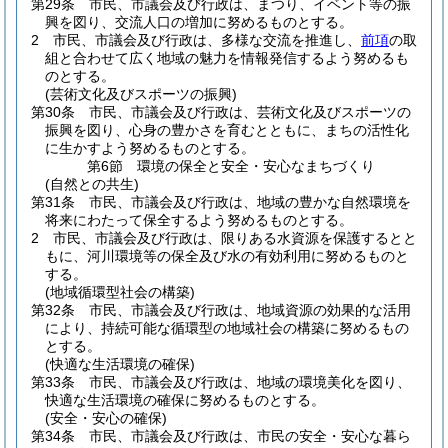
第29条
市民、市議会及び行政は、まつり、イベント等の振
興を図り、交流人口の増加に努めるものとする。
2
市民、市議会及び行政は、多様な交流を推進し、
前項
の取
組と合わせて広く地域の魅力を情報発信するよう努めるも
のとする。
(芸術文化及びスポーツの振興)
第30条
市民、市議会及び行政は、芸術文化及びスポーツの
振興を図り、心身の豊かさを育むとともに、まちの活性化
に生かすよう努めるものとする。
第6節
環境の保全と安全・安心なまちづくり
(自然との共生)
第31条
市民、市議会及び行政は、地域の豊かな自然環境を
将来にわたって保全するよう努めるものとする。
2
市民、市議会及び行政は、限りある水資源を保護するとと
もに、河川環境等の保全及び水の有効利用に努めるものと
する。
(地域循環型社会の構築)
第32条
市民、市議会及び行政は、地域資源の効果的な活用
により、持続可能な循環型の地域社会の構築に努めるもの
とする。
(快適な生活環境の確保)
第33条
市民、市議会及び行政は、地域の環境美化を図り、
快適な生活環境の確保に努めるものとする。
(安全・安心の確保)
第34条
市民、市議会及び行政は、市民の安全・安心な暮ら