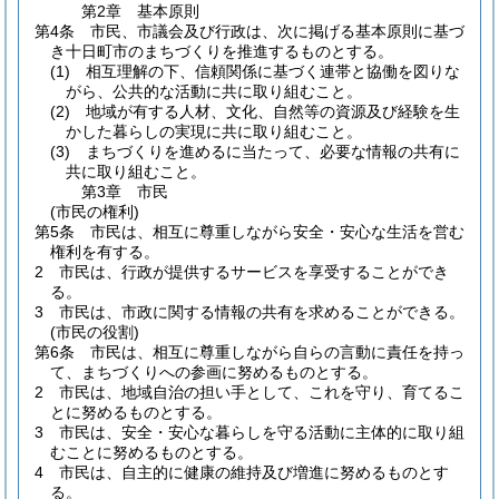
第2章
基本原則
第4条
市民、市議会及び行政は、次に掲げる基本原則に基づ
き十日町市のまちづくりを推進するものとする。
(1)
相互理解の下、信頼関係に基づく連帯と協働を図りな
がら、公共的な活動に共に取り組むこと。
(2)
地域が有する人材、文化、自然等の資源及び経験を生
かした暮らしの実現に共に取り組むこと。
(3)
まちづくりを進めるに当たって、必要な情報の共有に
共に取り組むこと。
第3章
市民
(市民の権利)
第5条
市民は、相互に尊重しながら安全・安心な生活を営む
権利を有する。
2
市民は、行政が提供するサービスを享受することができ
る。
3
市民は、市政に関する情報の共有を求めることができる。
(市民の役割)
第6条
市民は、相互に尊重しながら自らの言動に責任を持っ
て、まちづくりへの参画に努めるものとする。
2
市民は、地域自治の担い手として、これを守り、育てるこ
とに努めるものとする。
3
市民は、安全・安心な暮らしを守る活動に主体的に取り組
むことに努めるものとする。
4
市民は、自主的に健康の維持及び増進に努めるものとす
る。