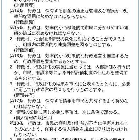
(財産管理)
第14条
行政は、保有する財産の適正な管理及び確実かつ効
率的な運用に努めなければならない。
(行政組織)
第15条
行政は、効率的かつ機能的で市民に分かりやすい組
織の編成に努めなければならない。
2
行政は、社会経済情勢の変化に対応することができるよ
う、組織内の横断的な連携調整を図るものとする。
(行政評価)
第16条
行政は、効率的かつ効果的な行政運営を推進するた
め、行政評価を実施するものとする。
2
行政は、行政評価の実施に当たっては、内部評価を行うほ
か、市民、有識者等による外部評価制度の仕組みを整備す
るものとする。
3
行政は、行政評価の結果を市民に公表するとともに、必要
に応じて行政運営の見直しを行うものとする。
(情報共有)
第17条
行政は、保有する情報を市民と共有するよう努めな
ければならない。
2
情報の公開に関し必要な事項は、別に条例で定める。
(個人情報の取扱い)
第18条
行政は、市民の権利及び利益が不当に侵害されるこ
とのないよう、保有する個人情報を適正に取り扱わなけれ
ばならない。