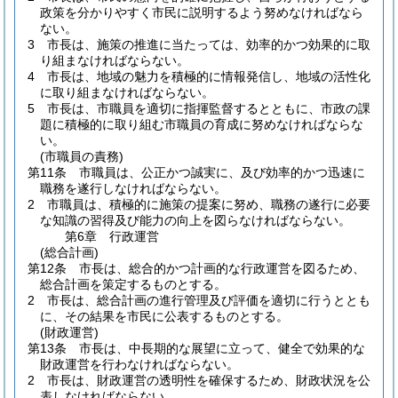
政策を分かりやすく市民に説明するよう努めなければなら
ない。
3
市長は、施策の推進に当たっては、効率的かつ効果的に取
り組まなければならない。
4
市長は、地域の魅力を積極的に情報発信し、地域の活性化
に取り組まなければならない。
5
市長は、市職員を適切に指揮監督するとともに、市政の課
題に積極的に取り組む市職員の育成に努めなければならな
い。
(市職員の責務)
第11条
市職員は、公正かつ誠実に、及び効率的かつ迅速に
職務を遂行しなければならない。
2
市職員は、積極的に施策の提案に努め、職務の遂行に必要
な知識の習得及び能力の向上を図らなければならない。
第6章
行政運営
(総合計画)
第12条
市長は、総合的かつ計画的な行政運営を図るため、
総合計画を策定するものとする。
2
市長は、総合計画の進行管理及び評価を適切に行うととも
に、その結果を市民に公表するものとする。
(財政運営)
第13条
市長は、中長期的な展望に立って、健全で効果的な
財政運営を行わなければならない。
2
市長は、財政運営の透明性を確保するため、財政状況を公
表しなければならない。