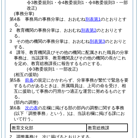
令3教委規則1・令4教委規則1・令8教委規則3・一部
改正)
(事務分掌)
第4条
事務局の事務分掌は、おおむね
別表第1
のとおりとす
る。
2
教育機関の事務分掌は、おおむね
別表第2
のとおりとす
る。
3
その他の機関の事務分掌は、おおむね
別表第3
のとおりと
する。
4
課等、教育機関及びその他の機関に配属された職員の分掌
事務は、当該課等、教育機関及びその他の機関の長がこれ
を定め、教育総務課長に報告するものとする。
(令3教委規則1・一部改正)
(相互の援助)
第5条
前条
の規定にかかわらず、分掌事務が繁忙で緊急を要
するものがあるときは、所属職員は、上司の命を受け、相
互に援助して事務の円滑かつ適正な運営に努めるものとす
る。
(部内の調整)
第6条
次の表
の左欄に掲げる部の部内の調整に関する事務
(以下「調整事務」という。)
は、当該右欄に掲げる課にお
いて行う。
教育文化部
教育総務課
2
調整事務は、次に掲げるとおりとする。