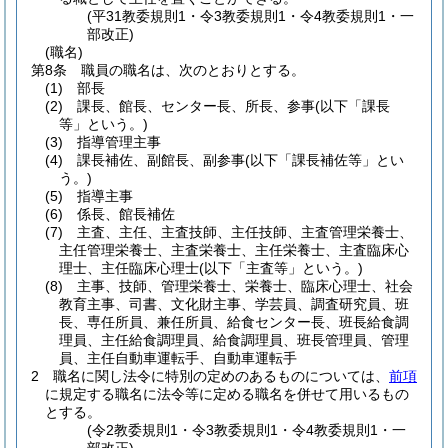
(平31教委規則1・令3教委規則1・令4教委規則1・一
部改正)
(職名)
第8条
職員の職名は、次のとおりとする。
(1)
部長
(2)
課長、館長、センター長、所長、参事
(以下「課長
等」という。)
(3)
指導管理主事
(4)
課長補佐、副館長、副参事
(以下「課長補佐等」とい
う。)
(5)
指導主事
(6)
係長、館長補佐
(7)
主査、主任、主査技師、主任技師、主査管理栄養士、
主任管理栄養士、主査栄養士、主任栄養士、主査臨床心
理士、主任臨床心理士
(以下「主査等」という。)
(8)
主事、技師、管理栄養士、栄養士、臨床心理士、社会
教育主事、司書、文化財主事、学芸員、調査研究員、班
長、専任所員、兼任所員、給食センター長、班長給食調
理員、主任給食調理員、給食調理員、班長管理員、管理
員、主任自動車運転手、自動車運転手
2
職名に関し法令に特別の定めのあるものについては、
前項
に規定する職名に法令等に定める職名を併せて用いるもの
とする。
(令2教委規則1・令3教委規則1・令4教委規則1・一