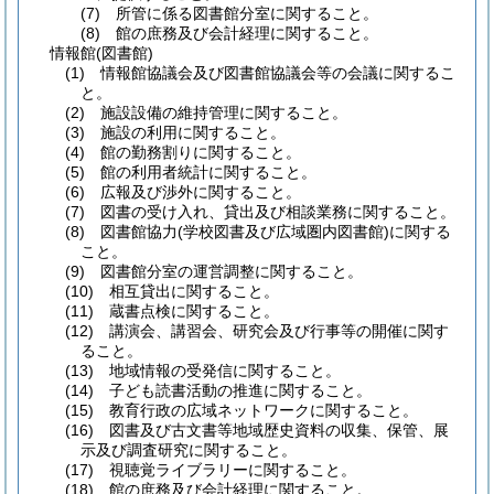
(7) 所管に係る図書館分室に関すること。
(8) 館の庶務及び会計経理に関すること。
情報館(図書館)
(1) 情報館協議会及び図書館協議会等の会議に関するこ
と。
(2) 施設設備の維持管理に関すること。
(3) 施設の利用に関すること。
(4) 館の勤務割りに関すること。
(5) 館の利用者統計に関すること。
(6) 広報及び渉外に関すること。
(7) 図書の受け入れ、貸出及び相談業務に関すること。
(8) 図書館協力(学校図書及び広域圏内図書館)に関する
こと。
(9) 図書館分室の運営調整に関すること。
(10) 相互貸出に関すること。
(11) 蔵書点検に関すること。
(12) 講演会、講習会、研究会及び行事等の開催に関す
ること。
(13) 地域情報の受発信に関すること。
(14) 子ども読書活動の推進に関すること。
(15) 教育行政の広域ネットワークに関すること。
(16) 図書及び古文書等地域歴史資料の収集、保管、展
示及び調査研究に関すること。
(17) 視聴覚ライブラリーに関すること。
(18) 館の庶務及び会計経理に関すること。