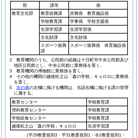
部
課等
係
教育文化部
教育総務課
庶務係 教育施設係
学校教育課
学事係 学校支援係
生涯学習課
生涯学習係
文化財課
文化財係
スポーツ振興
スポーツ振興係 体育施設係
課
2
教育機関のうち、公民館の組織は十日町市中央公民館及び
地区公民館とし、中央公民館に業務係を置く。
3
教育機関の博物館に業務係を置く。
4
その他の機関の越後松之山「森の学校」キョロロに業務係
を置く。
5
次の表
の左欄に掲げる機関は、当該右欄に掲げる課の管理
に属する。
教育センター
学校教育課
理科教育センター
学校教育課
学校給食センター
学校教育課
越後松之山「森の学校」キョロロ
生涯学習課
(平29教委規則3・平31教委規則1・令2教委規則1・