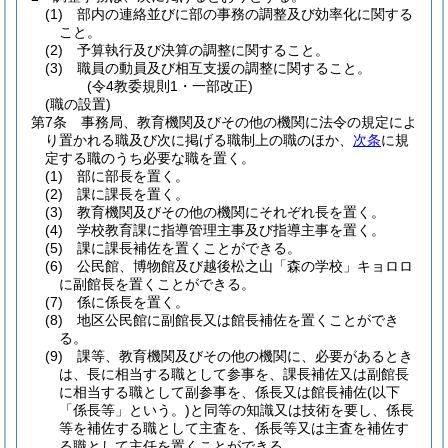
(1)
部内の連絡並びに部の事務の調整及び効率化に関する
こと。
(2)
予算執行及び決算の調整に関すること。
(3)
職員の動員及び相互支援の調整に関すること。
(令4教委規則1・一部改正)
(職の設置)
第7条
事務局、教育機関及びその他の機関に法令の規定によ
り置かれる職及び次に掲げる職制上の職のほか、
次条
に規
定する職のうち必要な職を置く。
(1)
部に部長を置く。
(2)
課に課長を置く。
(3)
教育機関及びその他の機関にそれぞれ長を置く。
(4)
学校教育課に指導管理主事及び指導主事を置く。
(5)
課に課長補佐を置くことができる。
(6)
公民館、博物館及び越後松之山「森の学校」キョロロ
に副館長を置くことができる。
(7)
係に係長を置く。
(8)
地区公民館に副館長又は館長補佐を置くことができ
る。
(9)
課等、教育機関及びその他の機関に、必要があるとき
は、長に相当する職として参事を、課長補佐又は副館長
に相当する職として副参事を、係長又は館長補佐
(以下
「係長等」という。)
と同等の知識又は技術を要し、係長
等を補佐する職として主査を、係長等又は主査を補佐す
る職として主任を置くことができる。