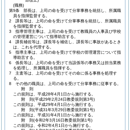
部改正)
(職務)
第9条
部長は、上司の命を受けて分掌事務を統括し、所属職
員を指揮監督する。
2
課長等は、上司の命を受けて分掌事務を統括し、所属職員
を指揮監督する。
3
指導管理主事は、上司の命を受けて教職員の人事及び学校
の管理運営について指導助言する。
4
課長補佐等は、課長等を補佐し、課長等に事故があるとき
は、これを代理する。
5
指導主事は、上司の命を受けて学校の管理運営について指
導助言する。
6
係長等は、上司の命を受けて当該係等の事務又は担当業務
を処理し、所属職員を指揮する。
7
主査等は、上司の命を受けてその命に係る事務を処理す
る。
8
その他の職員は、上司の命を受けて分掌事務に従事する。
附
則
この規則は、平成28年4月1日から施行する。
附
則
(平成29年2月24日
教委規則第3号)
この規則は、平成29年4月1日から施行する。
附
則
(平成31年3月29日
教委規則第1号)
この規則は、平成31年4月1日から施行する。
附
則
(令和2年3月16日
教委規則第1号)
この規則は、令和2年4月1日から施行する。