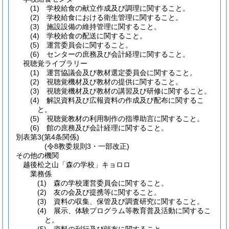
(1) 学校給食の献立作成及び調理に関すること。
(2) 学校給食における衛生管理に関すること。
(3) 施設設備の維持管理に関すること。
(4) 学校給食の配送に関すること。
(5) 運営委員会に関すること。
(6) センターの庶務及び会計経理に関すること。
視聴覚ライブラリー
(1) 運営協議会及び教材選定委員会に関すること。
(2) 視聴覚機材及び教材の提供に関すること。
(3) 視聴覚機材及び教材の講習及び研修に関すること。
(4) 解説資料及び広報資料の作成及び配布に関するこ
と。
(5) 視聴覚教材の利用制作の指導助言に関すること。
(6) 館の庶務及び会計経理に関すること。
別表第3
(第4条関係)
(令8教委規則3・一部改正)
その他の機関
越後松之山「森の学校」キョロロ
業務係
(1) 森の学校運営委員会に関すること。
(2) 友の会及び提携等に関すること。
(3) 資料の収集、保管及び調査研究に関すること。
(4) 展示、体験プログラム等教育普及活動に関するこ
と。