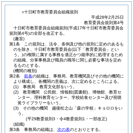
○十日町市教育委員会組織規則
平成28年2月25日
教育委員会規則第4号
十日町市教育委員会組織規則(平成17年十日町市教育委員会
規則第4号)の全部を改正する。
(趣旨)
第1条
この規則は、法令、条例及び他の規則に定めのあるも
のを除き、十日町市教育委員会
(以下「教育委員会」とい
う。)
の権限に属する事務を適正かつ能率的に処理するため
の組織、分掌事務及び職員の職等に関し必要な事項を定め
るものとする。
(機関の種別)
第2条
前条
の組織は、事務局、教育機関及びその他の機関に
より構成し、各機関の意義は、次に定めるところによる。
(1)
事務局 教育文化部をいう。
(2)
教育機関 公民館、情報館
(図書館)
、博物館、教育セ
ンター、理科教育センター、学校給食センター及び視聴
覚ライブラリーをいう。
(3)
その他の機関 越後松之山「森の学校」キョロロをい
う。
(平29教委規則3・令4教委規則1・一部改正)
(組織)
第3条
事務局の組織は、
次の表
のとおりとする。