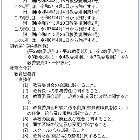
附
則
(令和3年3月16日
教委規則第1号)
この規則は、令和3年4月1日から施行する。
附
則
(令和4年3月14日
教委規則第1号)
この規則は、令和4年4月1日から施行する。
附
則
(令和7年3月10日
教委規則第2号)
この規則は、令和7年4月1日から施行する。
附
則
(令和8年3月26日
教委規則第3号)
この規則は、令和8年4月1日から施行する。
別表第1
(第4条関係)
(平29教委規則3・平31教委規則1・令2教委規則1・
令3教委規則1・令4教委規則1・令7教委規則2・令8
教委規則3・一部改正)
教育文化部
教育総務課
庶務係
(1) 教育委員会の会議に関すること。
(2) 教育長への事務委任に関すること。
(3) 教育委員会規則、規程の制定及び改廃に関するこ
と。
(4) 教育委員会所管に係る職員(県費教職員を除く。)
の任免、給与及び服務に関すること。
(5) 学校の設置、廃止及び統合に関すること。
(6) 通学区域の設定及び変更に関すること。
(7) スクールバスに関すること。
(8) 教育財産(備品等)の整備に関すること。