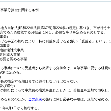
木事業分担金に関する条例
、地方自治法
(昭和22年法律第67号)
第224条の規定に基づき、市が行う
充てるため徴収する分担金に関し、必要な事項を定めるものとする。
事業)
掲げる事業の施行により、特に利益を受ける者
(以下「受益者」という。)
備事業
地崩壊対策事業
共同導入事業
必要と認める事業
する事業について受益者から徴収する分担金は、当該事業に要する経費
が別に定める。
)
市長の指定する期日までに納付しなければならない。
及び還付)
業の施行によって事業費の増減を生じたときは、分担金を追加で徴収し
定めるもののほか、
この条例
の施行に関し必要な事項は、規則で定める
29年4月1日から施行する。