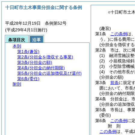
十日町市土木事業分担金に関する条例
○十日町市土
平成28年12月19日 条例第52号
(趣旨)
(平成29年4月1日施行)
第1条
この条例
は
う。)
に係る費用に
条項目次
沿革
(分担金を徴収する
本則
第2条
市は、次に
第1条
(趣旨)
(1)
融消雪施設整
第2条
(分担金を徴収する事業)
(2)
小規模急傾斜
第3条
(分担金の額)
(3)
小型除雪機械
第4条
(分担金の納付期限)
(4)
その他市長が
第5条
(分担金の追加徴収及び還付)
(分担金の額)
第6条
(委任)
第3条
前条
に規定
附則
囲において、市長
(分担金の納付期限
第4条
分担金は、
(分担金の追加徴収
第5条
市長は、事
(委任)
第6条
この条例
に
附
則
この条例
は、平成