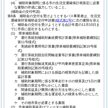
(4)
補助対象期間に係る市の生活交通確保計画策定に必要
な書類の作成に協力していること。
(補助金の交付申請)
第8条
補助金の交付を受けようとするバス事業者は、生活交
通確保対策補助金交付申請書
(
様式第1号
)
に次の書類を添え
て、補助金の交付を受けようとする会計年度の11月10日ま
でに市長に提出するものとする。
(1)
県単補助系統
ア
運行系統別補助対象経費等計算書
(県単補助要綱別記
第11号様式)
イ
実績経常費用等計算書
(県単補助要綱別記第10号様
式)
ウ
運行系統別競合区間輸送量等計算書
(県単補助要綱別
記第12号様式)
エ
運行系統別輸送実績及び平均乗車密度算定表
(県単補
助要綱別記第20号様式)
オ
補助対象期間における損益の積算内訳を記載した損
益計算書
カ
補助対象期間に係る実車走行キロの積算及び1日の運
行回数の算定を明らかにした書面
キ
関連収益及び費用の配分方法を明らかにした書面
ク
補助対象期間に係る運送収入の積算を明らかにした
書面
ケ
その他市長が必要とする書面
(2)
市単補助系統及びフィーダー補助系統