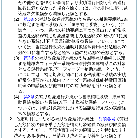
その他やむを得ない事情により実績運行回数が計画運行
回数に満たなかった場合を除く。)
は、その割合に応じ見
込経常欠損額から減額した額とする。
(2)
第3条
の補助対象運行系統のうち県バス補助要綱第2条
に規定する運行系統
(以下「国県補助系統」という。)
に
該当し、かつ、県バス補助要綱に基づき算出した経常収
益の見込額が補助対象経常費用の見込額の20分の11に満
たない系統
(以下「国県補助低収益系統」という。)
につ
いては、当該運行系統の補助対象経常費用の見込額の20
分の11に相当する額と経常収益の見込額の差額とする。
(3)
第3条
の補助対象運行系統のうち国庫補助要綱に規定
する地域内フィーダー系統確保維持費国庫補助金の対象
となる運行系統
(以下「フィーダー補助系統」という。)
については、補助対象期間における当該運行系統の実績
経常欠損額から地域内フィーダー系統確保維持費国庫補
助金の申請額及び他市町村の補助金額を除いた額とす
る。
(4)
第3条
の補助対象運行系統から国県補助系統、県単補
助系統を除いた系統
(以下「市単補助系統」という。)
に
ついては、補助対象期間における当該運行系統の実績経
常欠損額とする。
2
他市町村にまたがる補助対象運行系統は、
前項各号
で算出
した額に次の値を乗じた額を補助対象経費の額及び限度額
とする。
ただし、当該他市町村との協議により特別の取り
決めがある場合は、当該取り決めにより算出した額とす