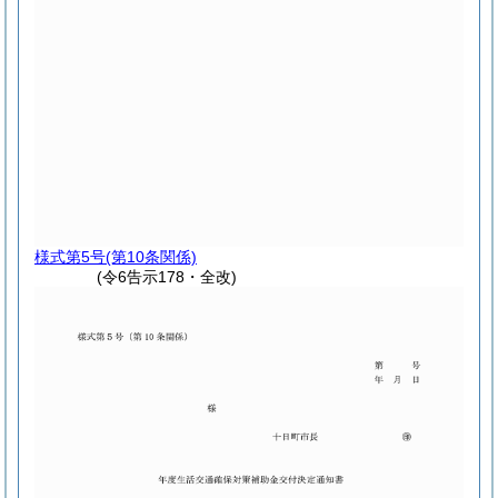
様式第5号
(第10条関係)
(令6告示178・全改)