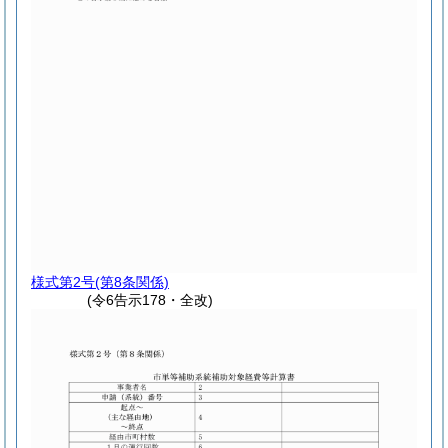
様式第2号
(第8条関係)
(令6告示178・全改)