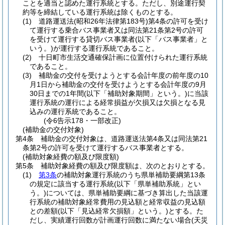
ことを適当と認めた運行系統とする。
ただし、別途運行契
約等を締結している運行系統は除くものとする。
(1)
道路運送法
(昭和26年法律第183号)
第4条の許可を受け
て運行する乗合バス事業者又は同法第21条第2号の許可
を受けて運行する貸切バス事業者
(以下「バス事業者」と
いう。)
が運行する運行系統であること。
(2)
十日町市生活交通確保計画に位置付けられた運行系統
であること。
(3)
補助金の交付を受けようとする会計年度の前年度の10
月1日から補助金の交付を受けようとする会計年度の9月
30日までの1年間
(以下「補助対象期間」という。)
に当該
運行系統の運行による経常損益が欠損又は欠損となる見
込みの運行系統であること。
(令6告示178・一部改正)
(補助金の交付対象)
第4条
補助金の交付対象は、道路運送法第4条又は同法第21
条第2号の許可を受けて運行するバス事業者とする。
(補助対象経費の額及び限度額)
第5条
補助対象経費の額及び限度額は、次のとおりとする。
(1)
第3条
の補助対象運行系統のうち県単補助要綱第13条
の規定に該当する運行系統
(以下「県単補助系統」とい
う。)
については、県単補助要綱に基づき算出した当該運
行系統の補助対象経常費用の見込額と経常収益の見込額
との差額
(以下「見込経常欠損額」という。)
とする。
た
だし、実績運行回数が計画運行回数に満たない場合
(天災