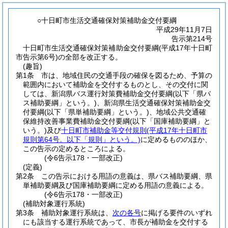
○十日町市生活交通確保対策補助金交付要綱
平成29年11月7日
告示第214号
十日町市生活交通確保対策補助金交付要綱(平成17年十日町
市告示第6号)の全部を改正する。
(趣旨)
第1条
市は、地域住民の交通手段の確保を図るため、予算の
範囲内において補助金を交付するものとし、その交付に関
しては、新潟県バス運行対策費補助金交付要綱
(以下「県バ
ス補助要綱」という。)
、新潟県生活交通確保対策補助金交
付要綱
(以下「県単補助要綱」という。)
、地域公共交通確
保維持改善事業費補助金交付要綱
(以下「国庫補助要綱」と
いう。)
及び
十日町市補助金等交付規則
(平成17年十日町市
規則第64号。以下「規則」という。)
に定めるもののほか、
この告示の定めるところによる。
(令6告示178・一部改正)
(定義)
第2条
この告示における用語の意義は、県バス補助要綱、県
単補助要綱及び国庫補助要綱に定める用語の意義による。
(令6告示178・一部改正)
(補助対象運行系統)
第3条
補助対象運行系統は、
次の各号
に掲げる要件のいずれ
にも該当する運行系統であって、市長が補助金を交付する