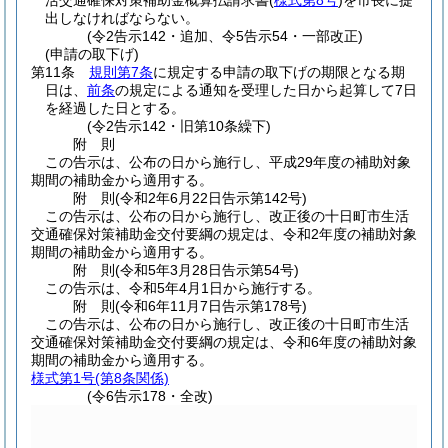
活交通確保対策補助金概算払請求書
(
様式第8号
)
を市長に提
出しなければならない。
(令2告示142・追加、令5告示54・一部改正)
(申請の取下げ)
第11条
規則第7条
に規定する申請の取下げの期限となる期
日は、
前条
の規定による通知を受理した日から起算して7日
を経過した日とする。
(令2告示142・旧第10条繰下)
附
則
この告示は、公布の日から施行し、平成29年度の補助対象
期間の補助金から適用する。
附
則
(令和2年6月22日
告示第142号)
この告示は、公布の日から施行し、改正後の十日町市生活
交通確保対策補助金交付要綱の規定は、令和2年度の補助対象
期間の補助金から適用する。
附
則
(令和5年3月28日
告示第54号)
この告示は、令和5年4月1日から施行する。
附
則
(令和6年11月7日
告示第178号)
この告示は、公布の日から施行し、改正後の十日町市生活
交通確保対策補助金交付要綱の規定は、令和6年度の補助対象
期間の補助金から適用する。
様式第1号
(第8条関係)
(令6告示178・全改)