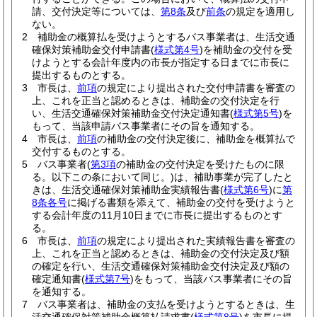
請、交付決定等については、
第8条
及び
前条
の規定を適用し
ない。
2
補助金の概算払を受けようとするバス事業者は、生活交通
確保対策補助金交付申請書
(
様式第4号
)
を補助金の交付を受
けようとする会計年度内の市長が指定する日までに市長に
提出するものとする。
3
市長は、
前項
の規定により提出された交付申請書を審査の
上、これを正当と認めるときは、補助金の交付決定を行
い、生活交通確保対策補助金交付決定通知書
(
様式第5号
)
を
もって、当該申請バス事業者にその旨を通知する。
4
市長は、
前項
の補助金の交付決定後に、補助金を概算払で
交付するものとする。
5
バス事業者
(
第3項
の補助金の交付決定を受けたものに限
る。以下この条において同じ。)
は、補助事業が完了したと
きは、生活交通確保対策補助金実績報告書
(
様式第6号
)
に
第
8条各号
に掲げる書類を添えて、補助金の交付を受けようと
する会計年度の11月10日までに市長に提出するものとす
る。
6
市長は、
前項
の規定により提出された実績報告書を審査の
上、これを正当と認めるときは、補助金の交付決定及び額
の確定を行い、生活交通確保対策補助金交付決定及び額の
確定通知書
(
様式第7号
)
をもって、当該バス事業者にその旨
を通知する。
7
バス事業者は、補助金の支払を受けようとするときは、生