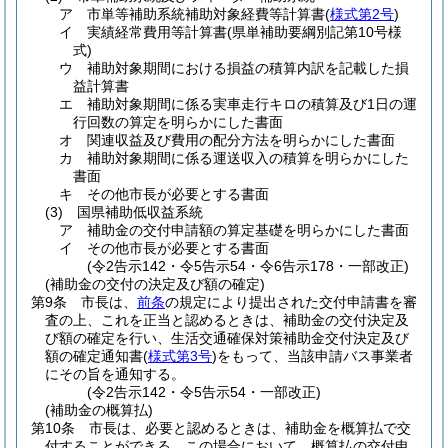
ア
市単等補助系統補助対象経費等計算書
(
様式第2号
)
イ
実績経常費用等計算書
(県単補助要綱別記第10号様
式)
ウ
補助対象期間における損益の積算内訳を記載した損
益計算書
エ
補助対象期間に係る実車走行キロの積算及び1日の運
行回数の算定を明らかにした書面
オ
関連収益及び費用の配分方法を明らかにした書面
カ
補助対象期間に係る運送収入の積算を明らかにした
書面
キ
その他市長が必要とする書面
(3)
国県補助低収益系統
ア
補助金の交付申請額の算定基礎を明らかにした書面
イ
その他市長が必要とする書面
(令2告示142・令5告示54・令6告示178・一部改正)
(補助金の交付の決定及び額の確定)
第9条
市長は、
前条
の規定により提出された交付申請書を審
査の上、これを正当と認めるときは、補助金の交付決定及
び額の確定を行い、生活交通確保対策補助金交付決定及び
額の確定通知書
(
様式第3号
)
をもって、当該申請バス事業者
にその旨を通知する。
(令2告示142・令5告示54・一部改正)
(補助金の概算払)
第10条
市長は、必要と認めるときは、補助金を概算払で交
付することができる。
この場合において、概算払の交付申