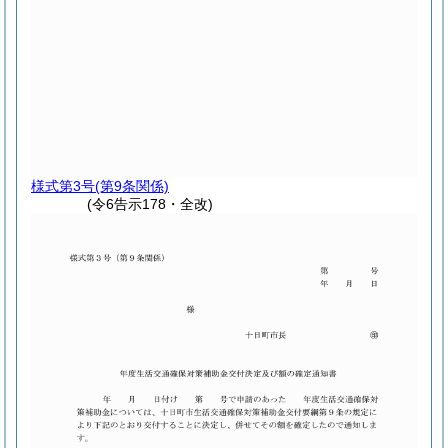
様式第3号
(第9条関係)
(令6告示178・全改)