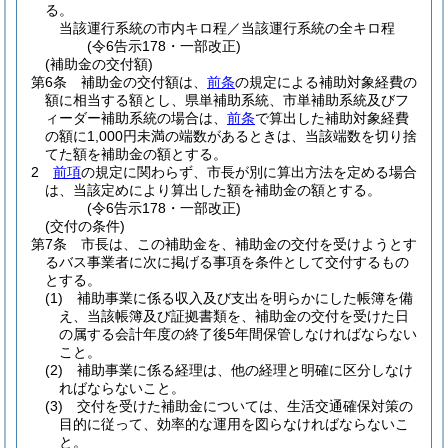
る。
当該運行系統の市内キロ程／当該運行系統の全キロ程
(令6告示178・一部改正)
(補助金の交付額)
第6条
補助金の交付額は、
前条
の規定による補助対象経費の
額に相当する額とし、県単補助系統、市単補助系統及びフ
ィーダー補助系統の場合は、
前条
で算出した補助対象経費
の額に1,000円未満の端数があるときは、当該端数を切り捨
てた額を補助金の額とする。
2
前項
の規定に関わらず、市長が別に算出方法を定める場合
は、当該定めにより算出した額を補助金の額とする。
(令6告示178・一部改正)
(交付の条件)
第7条
市長は、この補助金を、補助金の交付を受けようとす
るバス事業者に次に掲げる事項を条件として交付するもの
とする。
(1)
補助事業に係る収入及び支出を明らかにした帳簿を備
え、当該帳簿及び証拠書類を、補助金の交付を受けた日
の属する会計年度の終了後5年間保管しなければならない
こと。
(2)
補助事業に係る経理は、他の経理と明確に区分しなけ
ればならないこと。
(3)
交付を受けた補助金については、生活交通確保対策の
目的に従って、効率的な運用を図らなければならないこ
と。