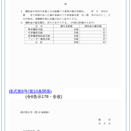
様式第8号
(第10条関係)
(令6告示178・全改)