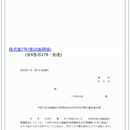
様式第7号
(第10条関係)
(令6告示178・全改)