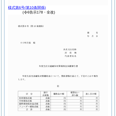
様式第6号
(第10条関係)
(令6告示178・全改)