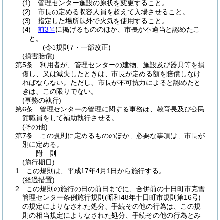
(1)
管理センター施設の原状を変更すること。
(2)
市長の定める収容人員を超えて入場させること。
(3)
指定した場所以外で火気を使用すること。
(4)
前3号
に掲げるもののほか、市長が不適当と認めたこ
と。
(令3規則7・一部改正)
(損害賠償)
第5条
利用者が、管理センターの建物、施設及び器具等を損
傷し、又は滅失したときは、市長が定める額を賠償しなけ
ればならない。
ただし、市長が不可抗力によると認めたと
きは、この限りでない。
(事務の執行)
第6条
管理センターの管理に関する事務は、教育長及び公民
館職員をして補助執行させる。
(その他)
第7条
この規則に定めるもののほか、必要な事項は、市長が
別に定める。
附
則
(施行期日)
1
この規則は、平成17年4月1日から施行する。
(経過措置)
2
この規則の施行の日の前日までに、合併前の十日町市克雪
管理センター条例施行規則
(昭和48年十日町市規則第16号)
の規定によりなされた処分、手続その他の行為は、この規
則の相当規定によりなされた処分、手続その他の行為とみ