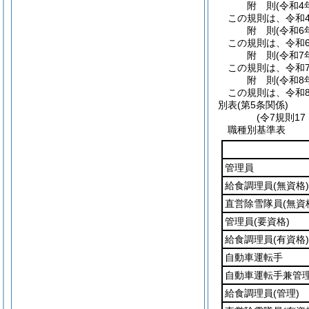
附
則
(令和4
この規則は、令和4
附
則
(令和6
この規則は、令和
附
則
(令和7
この規則は、令和
附
則
(令和8
この規則は、令和
別表
(第5条関係)
(令7規則1
職種別基準表
管理員
給食調理員
(無資格)
直営除雪隊員
(無資
管理員
(要資格)
給食調理員
(有資格)
自動車運転手
自動車運転手兼管
給食調理員
(管理)