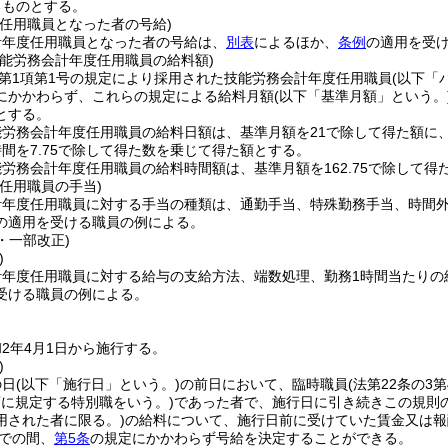
るものとする。
度任用職員となった者の号給)
計年度任用職員となった者の号給は、
別表
によるほか、
条例
の適用を受
技能労務会計年度任用職員の給料額)
2第1項第1号の規定により採用された技能労務会計年度任用職員(以下
にかかわらず、これらの規定による給料月額
(以下「基準月額」という。
とする。
能労務会計年度任用職員の給料日額は、基準月額を21で除して得た額に
間を7.75で除して得た数を乗じて得た額とする。
労務会計年度任用職員の給料時間額は、基準月額を162.75で除して得
任用職員の手当)
計年度任用職員に対する手当の種類は、通勤手当、特殊勤務手当、時間
の適用を受ける職員の例による。
2・一部改正)
)
計年度任用職員に対する給与の支給方法、端数処理、勤務1時間当たりの
受ける職員の例による。
2年4月1日から施行する。
)
の日
(以下「施行日」という。)
の前日において、臨時職員
(法第22条の
項に規定する特別職をいう。)
であった者で、施行日に引き続きこの規則
用された者に限る。)
の給料について、施行日前に受けていた賃金又は報
までの間、
第5条
の規定にかかわらず号給を決定することができる。