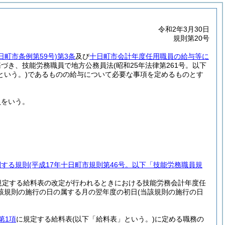
令和2年3月30日
規則第20号
日町市条例第59号)
第3条
及び
十日町市会計年度任用職員の給与等に
基づき、技能労務職員で地方公務員法
(昭和25年法律第261号。以下
という。)
であるものの給与について必要な事項を定めるものとす
員をいう。
関する規則
(平成17年十日町市規則第46号。以下「技能労務職員規
規定する給料表の改定が行われるときにおける技能労務会計年度任
該規則の施行の日の属する月の翌年度の初日
(当該規則の施行の日
第1項
に規定する給料表
(以下「給料表」という。)
に定める職務の