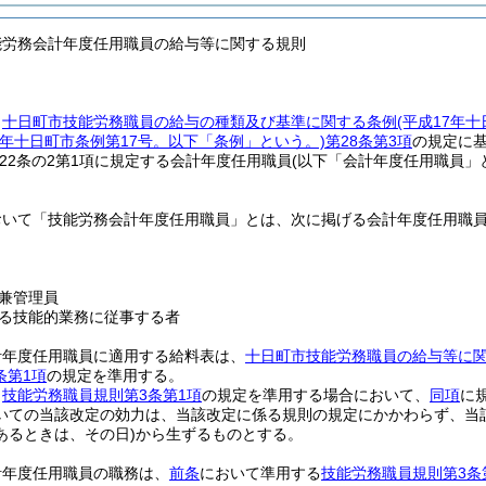
能労務会計年度任用職員の給与等に関する規則
、
十日町市技能労務職員の給与の種類及び基準に関する条例
(平成17年十
元年十日町市条例第17号。以下「条例」という。)
第28条第3項
の規定に
22条の2第1項に規定する会計年度任用職員
(以下「会計年度任用職員」
おいて「技能労務会計年度任用職員」とは、次に掲げる会計年度任用職
兼管理員
る技能的業務に従事する者
計年度任用職員に適用する給料表は、
十日町市技能労務職員の給与等に
条第1項
の規定を準用する。
り
技能労務職員規則第3条第1項
の規定を準用する場合において、
同項
に
いての当該改定の効力は、当該改定に係る規則の規定にかかわらず、当
あるときは、その日)
から生ずるものとする。
計年度任用職員の職務は、
前条
において準用する
技能労務職員規則第3条