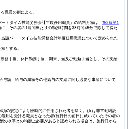
ける職員の例による。
「パートタイム技能労務会計年度任用職員」の給料月額は、
第3条第1
)
に、その者の1週間当たりの勤務時間を38時間45分で除して得た
、当該パートタイム技能労務会計年度任用職員について定められた
た額とする。
外勤務手当、休日勤務手当、期末手当及び勤勉手当とし、その支給
給与額、給与の減額その他給与の支給に関し必要な事項について
3第4項の規定により臨時的に任用された者を除く。)
又は非常勤嘱託
の適用を受ける職員となった者
(施行日の前日に就いていたその者の
酬の水準との均衡上必要があると認められる場合は、施行日から