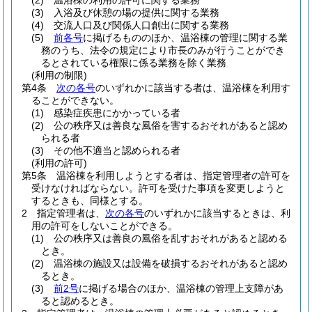
(2)
温浴棟の利用の許可に関する業務
(3)
入浴及び休憩の場の提供に関する業務
(4)
交流人口及び関係人口創出に関する業務
(5)
前各号
に掲げるもののほか、温浴棟の管理に関する業
務のうち、法令の規定により市長のみが行うことができ
るとされている権限に係る業務を除く業務
(利用の制限)
第4条
次の各号
のいずれかに該当する者は、温浴棟を利用す
ることができない。
(1)
感染症疾患にかかっている者
(2)
公の秩序又は善良な風俗を害するおそれがあると認め
られる者
(3)
その他不適当と認められる者
(利用の許可)
第5条
温浴棟を利用しようとする者は、指定管理者の許可を
受けなければならない。
許可を受けた事項を変更しようと
するときも、同様とする。
2
指定管理者は、
次の各号
のいずれかに該当するときは、利
用の許可をしないことができる。
(1)
公の秩序又は善良の風俗を乱すおそれがあると認める
とき。
(2)
温浴棟の施設又は設備を破損するおそれがあると認め
るとき。
(3)
前2号
に掲げる場合のほか、温浴棟の管理上支障があ
ると認めるとき。