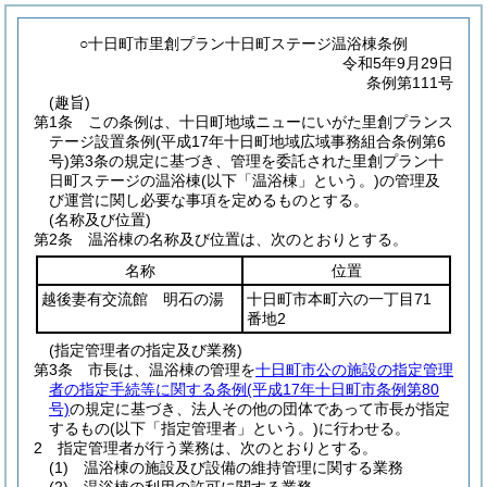
○十日町市里創プラン十日町ステージ温浴棟条例
令和5年9月29日
条例第111号
(趣旨)
第1条
この条例は、十日町地域ニューにいがた里創プランス
テージ設置条例
(平成17年十日町地域広域事務組合条例第6
号)
第3条の規定に基づき、管理を委託された里創プラン十
日町ステージの温浴棟
(以下「温浴棟」という。)
の管理及
び運営に関し必要な事項を定めるものとする。
(名称及び位置)
第2条
温浴棟の名称及び位置は、次のとおりとする。
名称
位置
越後妻有交流館 明石の湯
十日町市本町六の一丁目71
番地2
(指定管理者の指定及び業務)
第3条
市長は、温浴棟の管理を
十日町市公の施設の指定管理
者の指定手続等に関する条例
(平成17年十日町市条例第80
号)
の規定に基づき、法人その他の団体であって市長が指定
するもの
(以下「指定管理者」という。)
に行わせる。
2
指定管理者が行う業務は、次のとおりとする。
(1)
温浴棟の施設及び設備の維持管理に関する業務