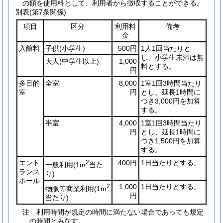
の額を使用料として、利用者から徴収することができる。
別表
(第7条関係)
項目
区分
利用料
備考
金
入館料
子供
(小学生)
500円
1人1回当たりと
し、小学生未満は無
大人
(中学生以上)
1,000
料とする。
円
多目的
全室
8,000
1室1回3時間当たり
室
円
とし、延長1時間に
つき3,000円を加算
する。
半室
4,000
1室1回3時間当たり
円
とし、延長1時間に
つき1,500円を加算
する。
エント
2
400円
1日当たりとする。
一般利用
(1m
当た
ランス
り)
ホール
2
1,000
1日当たりとする。
物販等商業利用
(1m
円
当たり)
注 利用時間が規定の時間に満たない場合であっても規定
の時間とみなす。