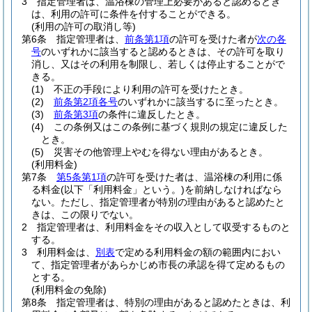
3
指定管理者は、温浴棟の管理上必要があると認めるとき
は、利用の許可に条件を付することができる。
(利用の許可の取消し等)
第6条
指定管理者は、
前条第1項
の許可を受けた者が
次の各
号
のいずれかに該当すると認めるときは、その許可を取り
消し、又はその利用を制限し、若しくは停止することがで
きる。
(1)
不正の手段により利用の許可を受けたとき。
(2)
前条第2項各号
のいずれかに該当するに至ったとき。
(3)
前条第3項
の条件に違反したとき。
(4)
この条例又はこの条例に基づく規則の規定に違反した
とき。
(5)
災害その他管理上やむを得ない理由があるとき。
(利用料金)
第7条
第5条第1項
の許可を受けた者は、温浴棟の利用に係
る料金
(以下「利用料金」という。)
を前納しなければなら
ない。
ただし、指定管理者が特別の理由があると認めたと
きは、この限りでない。
2
指定管理者は、利用料金をその収入として収受するものと
する。
3
利用料金は、
別表
で定める利用料金の額の範囲内におい
て、指定管理者があらかじめ市長の承認を得て定めるもの
とする。
(利用料金の免除)
第8条
指定管理者は、特別の理由があると認めたときは、利