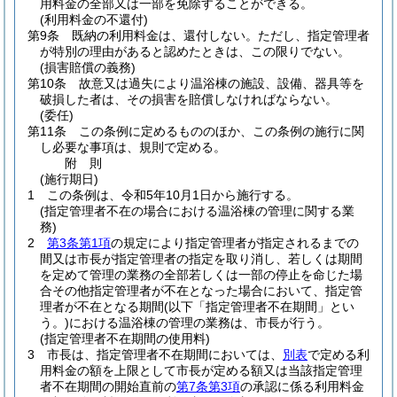
用料金の全部又は一部を免除することができる。
(利用料金の不還付)
第9条
既納の利用料金は、還付しない。
ただし、指定管理者
が特別の理由があると認めたときは、この限りでない。
(損害賠償の義務)
第10条
故意又は過失により温浴棟の施設、設備、器具等を
破損した者は、その損害を賠償しなければならない。
(委任)
第11条
この条例に定めるもののほか、この条例の施行に関
し必要な事項は、規則で定める。
附
則
(施行期日)
1
この条例は、令和5年10月1日から施行する。
(指定管理者不在の場合における温浴棟の管理に関する業
務)
2
第3条第1項
の規定により指定管理者が指定されるまでの
間又は市長が指定管理者の指定を取り消し、若しくは期間
を定めて管理の業務の全部若しくは一部の停止を命じた場
合その他指定管理者が不在となった場合において、指定管
理者が不在となる期間
(以下「指定管理者不在期間」とい
う。)
における温浴棟の管理の業務は、市長が行う。
(指定管理者不在期間の使用料)
3
市長は、指定管理者不在期間においては、
別表
で定める利
用料金の額を上限として市長が定める額又は当該指定管理
者不在期間の開始直前の
第7条第3項
の承認に係る利用料金