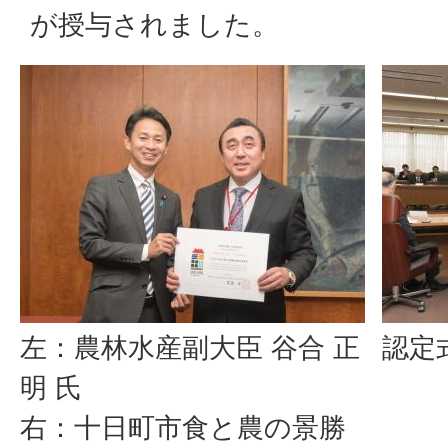
が授与されました。
左：農林水産副大臣 谷合 正
認定
明 氏
右：十日町市食と農の景勝