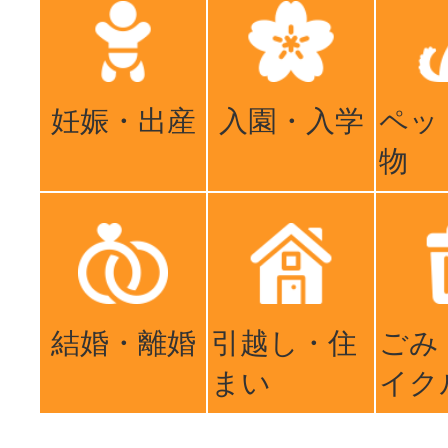
妊娠・出産
入園・入学
ペッ
物
結婚・離婚
引越し・住
ごみ
まい
イク