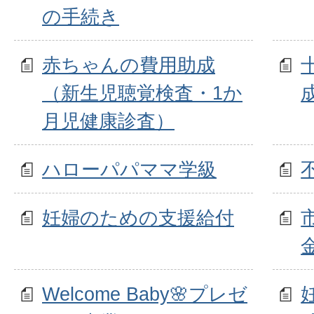
の手続き
赤ちゃんの費用助成
（新生児聴覚検査・1か
月児健康診査）
ハローパパママ学級
妊婦のための支援給付
Welcome Baby🌸プレゼ