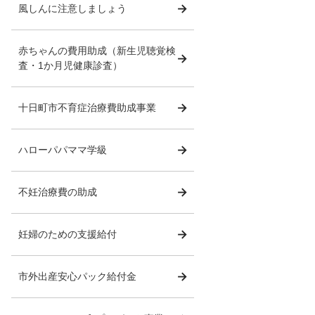
風しんに注意しましょう
赤ちゃんの費用助成（新生児聴覚検
査・1か月児健康診査）
十日町市不育症治療費助成事業
ハローパパママ学級
不妊治療費の助成
妊婦のための支援給付
市外出産安心パック給付金