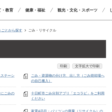
て・教育
健康・福祉
観光・文化・スポーツ
きごとから探す
ごみ・リサイクル
印刷
文字拡大で印刷
みステーシ
ごみ・資源物の分け方、出し方（ごみ焼却場へ
の自己搬入）
者にごみの
十日町市ごみ分別アプリ「エコラビ」をご利用
ください
家電4品目・パソコンの廃棄（リサイクル）の