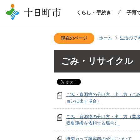
くらし・手続き
子育
ホーム
生活ので
現在のページ
ごみ・リサイクル
ごみ・資源物の分け方、出し方（ご
ョンに出す場合）
ごみ、資源物の分け方・出し方（業
収集運搬を依頼する場合）
紙製カップ麺容器の分別について