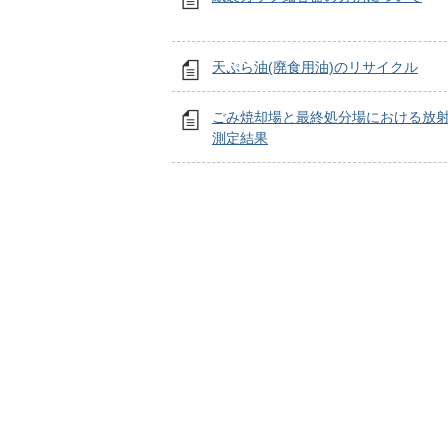
天ぷら油(廃食用油)のリサイクル
ごみ焼却場と最終処分場における放
測定結果