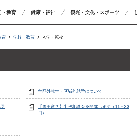
て・教育
健康・福祉
観光・文化・スポーツ
教育
学校・教育
入学・転校
て
学区外就学・区域外就学について
就学
【雪里留学】出張相談会を開催します（11月20
日）
」