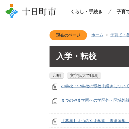
くらし・手続き
子育
ホーム
子育て・
現在のページ
入学・転校
印刷
文字拡大で印刷
小学校・中学校の転校手続きについ
まつのやま学園への学区外・区域外
【募集】まつのやま学園「雪里留学