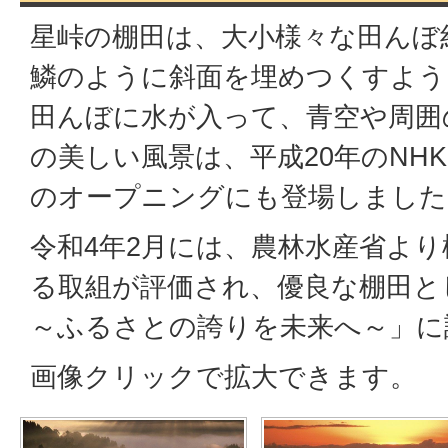
星峠の棚田は、大小様々な田んぼ約
鱗のように斜面を埋めつくすよう
田んぼに水が入って、青空や周囲
の美しい風景は、平成20年のNH
のオープニングにも登場しました
令和4年2月には、農林水産省よ
る取組が評価され、優良な棚田と
～ふるさとの誇りを未来へ～」に
画像クリックで拡大できます。