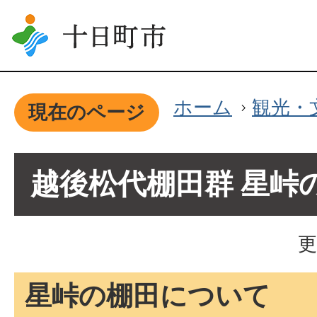
ホーム
観光・
現在のページ
越後松代棚田群 星峠
更
星峠の棚田について