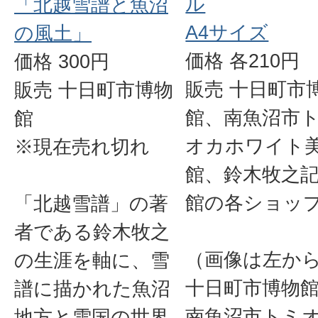
ル
「北越雪譜と魚沼
A4サイズ
の風土」
価格 各210円
価格 300円
販売 十日町市
販売 十日町市博物
館、南魚沼市
館
オカホワイト
※現在売れ切れ
館、鈴木牧之
館の各ショッ
「北越雪譜」の著
者である鈴木牧之
（画像は左か
の生涯を軸に、雪
十日町市博物
譜に描かれた魚沼
南魚沼市トミ
地方と雪国の世界