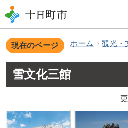
ホーム
観光・
現在のページ
雪文化三館
更