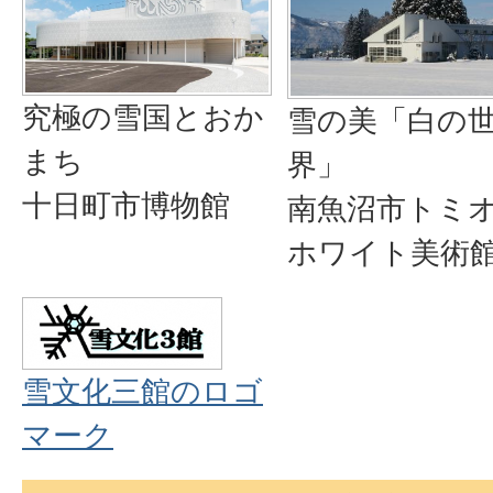
究極の雪国とおか
雪の美「白の
まち
界」
十日町市博物館
南魚沼市トミ
ホワイト美術
雪文化三館のロゴ
マーク