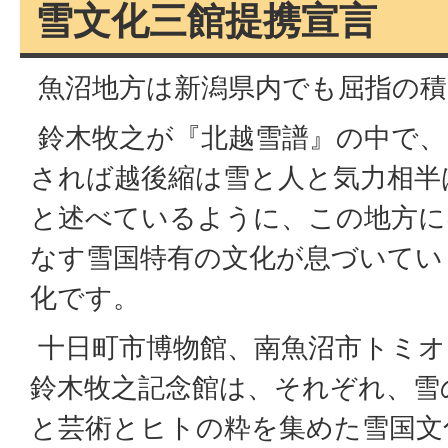
雪文化三館提携宣言
魚沼地方は新潟県内でも屈指の積
鈴木牧之が『北越雪譜』の中で、
されば越後縮は雪と人と気力相半
と述べているように、この地方に
なす雪国特有の文化が息づいてい
化です。
十日町市博物館、南魚沼市トミオ
鈴木牧之記念館は、それぞれ、雪
と芸術とヒトの粋を集めた雪国文