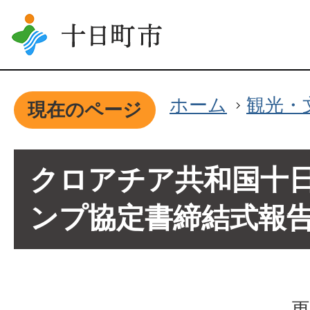
ホーム
観光・
現在のページ
クロアチア共和国十
ンプ協定書締結式報
更