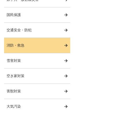
国民保護
交通安全・防犯
消防・救急
雪害対策
空き家対策
害獣対策
大気汚染