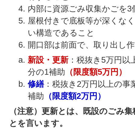
内部に資源ごみ収集かごを3
屋根付きで底板等が深くな
い構造であること
開口部は前面で、取り出し
新設・更新
：税抜き5万円以
分の1補助
（限度額5万円）
修繕
：税抜き2万円以上の事
補助
（限度額2万円）
（注意）更新とは、既設のごみ集
とを言います。