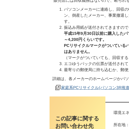
販売店には回収義務はないので、断られ
パソコンメーカーに連絡し、回収の
ン、倒産したメーカー、事業撤退し
す。
振込み用紙が送付されてきますので
平成15年9月30日以前に購入した
～4,200円くらいです。
PCリサイクルマークがついている
はありません。
（マークがついていても、回収する
エコゆうパックの伝票が送付されて
最寄りの郵便局に持ち込むか、郵便
詳細は、各メーカーのホームページかパソ
家庭系PCリサイクル(パソコン3R推
環境エネ
この記事に関する
所在地：
お問い合わせ先