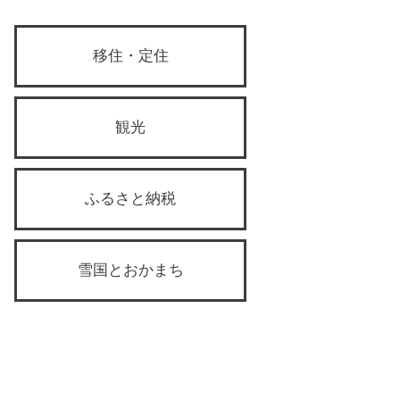
移住・定住
観光
ふるさと納税
雪国とおかまち