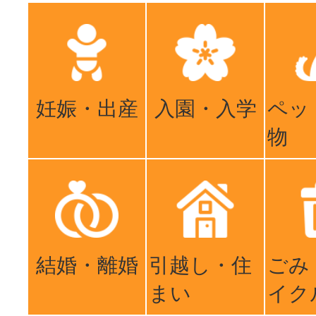
妊娠・出産
入園・入学
ペッ
物
結婚・離婚
引越し・住
ごみ
まい
イク