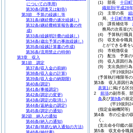
(1)
部長
十日町
についての準用)
織規則
(平成28
第30条
(調査又は勧告)
(2)
主管の長
組
第3節
予算の繰越し等
局、
十日町市教
第31条
(継続費の逓次繰越し)
(3)
課長補佐等
第32条
(継続費精算報告書の作
務局の次長並び
成)
(4)
予算執行職員
第33条
(繰越明許費の繰越し)
(5)
収支命令職員
第34条
(歳出予算の事故繰越し)
とができる者を
第35条
(繰越計算書の作成)
(6)
市税徴収金 
第36条
(流用禁止の特例)
(7)
配当 予算の
第3章
収入
(8)
収入原因行為
第1節
調定
(9)
支出負担行為
第37条
(収入金の前納)
(平19規則
第38条
(収入金の計算)
(予算執行権限等の
第39条
(収入金の納期限)
第3条
収入原因行
第40条
(調定)
表第1
に掲げる区
第41条
(事後調定)
2
前項
の副市長、
第42条
(調定の変更)
条
及び
第9条
の規
第43条
(調定の取消し)
(平19規則
第44条
(返納金の調定)
(指定金融機関等)
第45条
(調定の通知)
第4条
市の公金の
第2節
納入の通知
く。
第46条
(納入の通知)
(支出命令印鑑の届
第47条
(簡易な納入通知の方法)
第5条
収支命令職
第48条
(納付書)