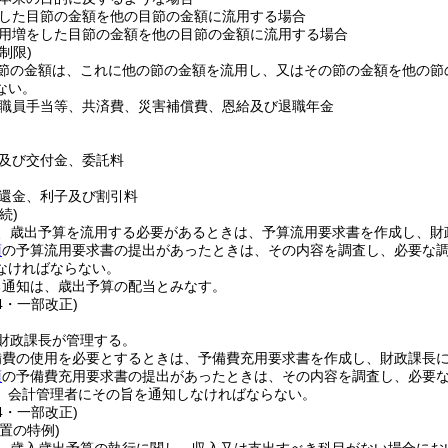
した目節の金額を他の目節の金額に流用する場合
用増をした目節の金額を他の目節の金額に流用する場合
制限)
節の金額は、これに他の節の金額を流用し、又はその節の金額を他の節
ない。
職員手当等、共済費、災害補償費、恩給及び退職年金
及び交付金、委託料
還金、利子及び割引料
続)
、歳出予算を流用する必要があるときは、予算流用要求書を作成し、財
項
の予算流用要求書の提出があったときは、その内容を調査し、必要な
なければならない。
る通知は、歳出予算の配当とみなす。
24・一部改正)
財政課長が管理する。
備費の使用を必要とするときは、予備費充用要求書を作成し、財政課長
項
の予備費充用要求書の提出があったときは、その内容を調査し、必要
、会計管理者にその旨を通知しなければならない。
24・一部改正)
置の特例)