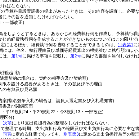
、歳入歳出予算の執行に関し、収入又は支出すべき科目がない場合にお
ければならない。
項
の予算科目設置調書の提出があったときは、その内容を調査し、必要
者にその旨を通知しなければならない。
24・一部改正)
為をしようとするときは、あらかじめ経費執行伺を作成し、予算執行職
かじめ経費執行伺を作成することができないものについてはこの限りで
規定によるほか、経費執行伺を省略することができるものは、
別表第1
に
伺には、件名、執行理由及び単価等経費算出の根拠並びに執行額のほか
には、
第1号
に掲げる事項を記載し、
第2号
に掲げる書類を添付しなけれ
実施設計額
(随意契約の場合は、契約の相手方及び契約額)
制限を設ける必要があるときは、その旨及びその理由
入の有無及び見込額
告案
(指名競争入札の場合は、請負人選定書及び入札通知書)
様書及び関係図面
21・平19規則24・平29規則22・令3規則13・一部改正)
理区分)
、
次項
により支出負担行為の整理をしなければならない。
して整理する時期、支出負担行為の範囲及び支出負担行為に必要な主な
、
同表
に定める経費であっても、
別表第3
に定める支出負担行為等の整