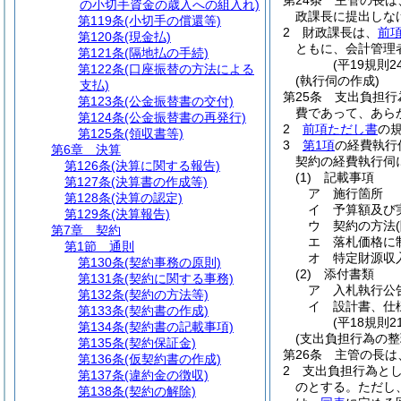
第24条
主管の長は
の小切手資金の歳入への組入れ)
政課長に提出しな
第119条
(小切手の償還等)
2
財政課長は、
前
第120条
(現金払)
ともに、会計管理
第121条
(隔地払の手続)
(平19規則
第122条
(口座振替の方法による
(執行伺の作成)
支払)
第25条
支出負担行
第123条
(公金振替書の交付)
費であって、あら
第124条
(公金振替書の再発行)
2
前項ただし書
の
第125条
(領収書等)
3
第1項
の経費執行
第6章
決算
契約の経費執行伺
第126条
(決算に関する報告)
(1)
記載事項
第127条
(決算書の作成等)
ア
施行箇所
第128条
(決算の認定)
イ
予算額及び
第129条
(決算報告)
ウ
契約の方法
第7章
契約
エ
落札価格に
第1節
通則
オ
特定財源収
第130条
(契約事務の原則)
(2)
添付書類
第131条
(契約に関する事務)
ア
入札執行公
第132条
(契約の方法等)
イ
設計書、仕
第133条
(契約書の作成)
(平18規則
第134条
(契約書の記載事項)
(支出負担行為の整
第135条
(契約保証金)
第26条
主管の長は
第136条
(仮契約書の作成)
2
支出負担行為と
第137条
(違約金の徴収)
のとする。
ただし
第138条
(契約の解除)