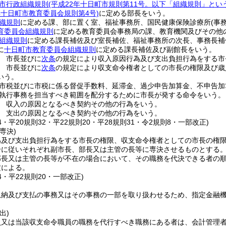
市行政組織規則
(平成22年十日町市規則第11号。以下「組織規則」とい
年十日町市教育委員会規則第4号)
に定める部長をいう。
織規則
に定める課、部に置く室、福祉事務所、国民健康保険診療所
(事
育委員会組織規則
に定める教育委員会事務局の課、教育機関及びその他
組織規則
に定める課長補佐及び室長補佐、福祉事務所の次長、事務長補
に
十日町市教育委員会組織規則
に定める課長補佐及び副館長をいう。
 市長並びに
次条
の規定により収入原因行為及び支出負担行為をする市
 市長並びに
次条
の規定により収支命令権者としての市長の権限及び歳
いう。
市税並びに市税に係る督促手数料、延滞金、過少申告加算金、不申告加
執行事務を担当すべき範囲を配分するために市長が発する命令をいう。
 収入の原因となるべき契約その他の行為をいう。
 支出の原因となるべき契約その他の行為をいう。
24・平20規則32・平22規則20・平28規則31・令2規則8・一部改正)
専決)
為及び支出負担行為をする市長の権限、収支命令権者としての市長の権
分に従いそれぞれ副市長、部長又は主管の長等に専決させるものとする
部長又は主管の長等が不在の場合において、その職務を代決できる者の
定による。
24・平22規則20・一部改正)
収納及び支払の事務又はその事務の一部を取り扱わせるため、指定金融
出)
員又は当該収支命令職員の職務を代行すべき職務にある者は、会計管理