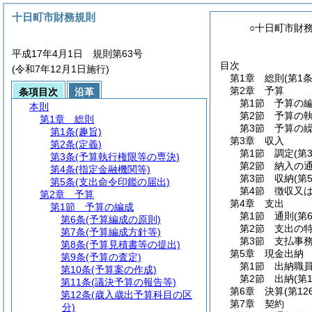
十日町市財務規則
○十日町市財
平成17年4月1日 規則第63号
目次
(令和7年12月1日施行)
第1章
総則
(第1
第2章
予算
条項目次
沿革
第1節
予算の
本則
第2節
予算の
第1章
総則
第3節
予算の
第1条
(趣旨)
第3章
収入
第2条
(定義)
第1節
調定
(第
第3条
(予算執行権限等の専決)
第2節
納入の
第4条
(指定金融機関等)
第3節
収納
(第
第5条
(支出命令印鑑の届出)
第4節
徴収又
第2章
予算
第4章
支出
第1節
予算の編成
第1節
通則
(第
第6条
(予算編成の原則)
第2節
支出の
第7条
(予算編成方針等)
第3節
支払事
第8条
(予算見積書等の提出)
第5章
現金出納
第9条
(予算の査定)
第1節
出納職
第10条
(予算案の作成)
第2節
出納
(第
第11条
(議決予算の報告等)
第6章
決算
(第12
第12条
(歳入歳出予算科目の区
第7章
契約
分)