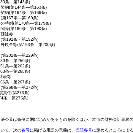
130条―第143条)
争契約
(第144条―第163条)
争契約
(第164条―第166条)
約
(第167条―第169条)
事の特例
(第170条―第179条)
機関等
(第180条―第190条)
有価証券
金
(第191条・第192条)
出外現金等
(第193条―第200条)
産
(第201条―第229条)
230条―第250条)
251条―第262条)
263条―第265条)
諸表等
266条・第267条)
類
(第268条―第272条)
償責任
(第273条)
74条・第275条)
、法令又は条例に別に定めがあるものを除くほか、本市の財務会計事務
おいて、
次の各号
に掲げる用語の意義は、
当該各号
に定めるところによ