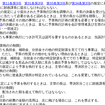
、
第11条第3項
、
第31条第3項
、
第33条第3項
及び
第34条第3項
の規定に
内に財政課長に提出しなければならない。
項
の規定により提出された予算執行計画を調整の上、市長の決裁を受け
うに当たって必要があると認めるときは、主管の長から説明を聴取し、
予算の補正その他の事情により、予算執行計画の変更を必要とする場合
項
の決裁があったときは、直ちに予算執行計画を会計管理者及び主管の
24・一部改正)
執行の制限)
うち事業の執行につき許可又は認可を要するものがあるときは、当該許
算執行の制限)
うち負担金、補助金、分担金その他の特定財源を充てて行う事業は、当
。
ただし、予算の性質その他やむを得ない理由があるときは、この限り
負担金、補助金、分担金その他の特定財源を充てて行う事業は、特定財
又は減少する見込みの収入額に見合う歳出予算を執行してはならない。
の規定により予算を執行するときは、主管の長は、専決区分ごとに、財
執行の制限)
うち特に使途及び箇所が特定されているものは、これを変更して執行し
規定により予算を執行するときは、主管の長は、専決区分ごとに財政課
行の制限)
、配当された額を超えて執行してはならない。
止)
目節の経費の金額の流用は、次に掲げる場合には、これを禁止する。
本来の目的に反するような場合