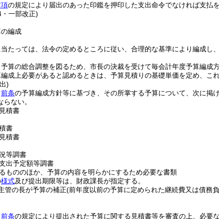
前項
の規定により届出のあった印鑑を押印した支出命令でなければ支払
24・一部改正)
算の編成
に当たっては、法令の定めるところに従い、合理的な基準により編成し
、予算の総合調整を図るため、市長の決裁を受けて毎会計年度予算編成
算編成上必要があると認めるときは、予算見積りの基礎単価を定め、こ
出)
、
前条
の予算編成方針等に基づき、その所掌する予算について、次に掲
ならない。
見積書
積書
見積書
況等調書
支出予定額等調書
るもののほか、予算の内容を明らかにするため必要な書類
の
様式
及び提出期限等は、財政課長が指定する。
主管の長が予算の補正
(前年度以前の予算に定められた継続費又は債務
、
前条
の規定により提出された予算に関する見積書等を審査の上、必要