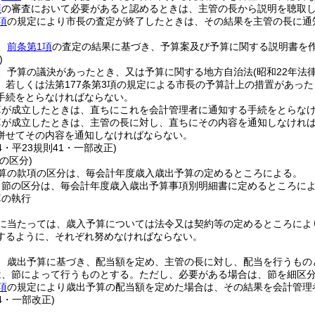
項
の審査において必要があると認めるときは、主管の長から説明を聴取
項
の規定により市長の査定が終了したときは、その結果を主管の長に通
、
前条第1項
の査定の結果に基づき、予算案及び予算に関する説明書を
)
、予算の議決があったとき、又は予算に関する地方自治法
(昭和22年法
、若しくは法第177条第3項の規定による市長の予算計上の措置があった
手続をとらなければならない。
算が成立したときは、直ちにこれを会計管理者に通知する手続をとらな
算が成立したときは、主管の長に対し、直ちにその内容を通知しなけれ
併せてその内容を通知しなければならない。
24・平23規則41・一部改正)
の区分)
算の款項の区分は、毎会計年度歳入歳出予算の定めるところによる。
目節の区分は、毎会計年度歳入歳出予算事項別明細書に定めるところに
算の執行
に当たっては、歳入予算については法令又は契約等の定めるところによ
するように、それぞれ努めなければならない。
、歳出予算に基づき、配当額を定め、主管の長に対し、配当を行うもの
は、節によって行うものとする。
ただし、必要がある場合は、節を細区
項
の規定により歳出予算の配当額を定めた場合は、その結果を会計管理
24・一部改正)