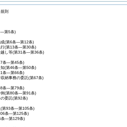
務規則
条―第5条)
編成
(第6条―第12条)
執行
(第13条―第30条)
繰越し等
(第31条―第36条)
37条―第45条)
通知
(第46条―第50条)
51条―第66条)
は収納事務の委託
(第67条)
68条―第79条)
特例
(第80条―第91条)
務の委託
(第92条)
員
(第93条―第105条)
106条―第125条)
6条―第129条)