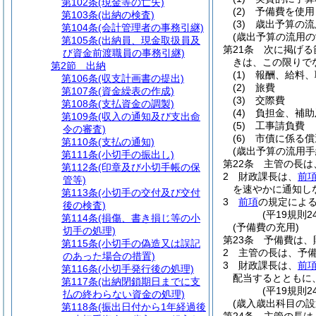
第102条
(現金等の亡失)
(2)
予備費を使用
第103条
(出納の検査)
(3)
歳出予算の流
第104条
(会計管理者の事務引継)
(歳出予算の流用の
第105条
(出納員、現金取扱員及
第21条
次に掲げる
び資金前渡職員の事務引継)
きは、この限りで
第2節
出納
(1)
報酬、給料、
第106条
(収支計画書の提出)
(2)
旅費
第107条
(資金繰表の作成)
(3)
交際費
第108条
(支払資金の調製)
(4)
負担金、補助
第109条
(収入の通知及び支出命
(5)
工事請負費
令の審査)
(6)
市債に係る償
第110条
(支払の通知)
(歳出予算の流用手
第111条
(小切手の振出し)
第22条
主管の長は
第112条
(印章及び小切手帳の保
2
財政課長は、
前
管等)
を速やかに通知し
第113条
(小切手の交付及び交付
3
前項
の規定によ
後の検査)
(平19規則
第114条
(損傷、書き損じ等の小
(予備費の充用)
切手の処理)
第23条
予備費は、
第115条
(小切手の偽造又は誤記
2
主管の長は、予
のあった場合の措置)
3
財政課長は、
前
第116条
(小切手発行後の処理)
配当するとともに
第117条
(出納閉鎖期日までに支
(平19規則
払の終わらない資金の処理)
(歳入歳出科目の設
第118条
(振出日付から1年経過後