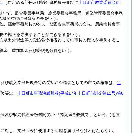
う。)
に定める部長及び議会事務局長並びに
十日町市教育委員会組
務担当)
、監査委員事務局、農業委員会事務局、選挙管理委員会事務
の機関並びに保育所の長をいう。
佐、議会事務局長の次長、監査委員事務局の次長、農業委員会事
長の権限を専決することができる者をいう。
入歳出外現金等の受払命令権者としての市長の権限を専決するこ
算金、重加算金及び滞納処分費をいう。
限及び歳入歳出外現金等の受払命令権者としての市長の権限は、
別
。
順位等は、
十日町市事務決裁規程
(平成17年十日町市訓令第11号)
第8
機関及び収納代理金融機関
(以下「指定金融機関等」という。)
を置
者に対し、支出命令に使用する印鑑を届け出なければならない。