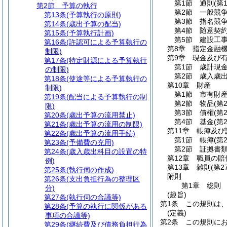
第1節
通則
(第
第2節
予算の執行
第2節
一般競
第13条
(予算執行の原則)
第3節
指名競
第14条
(歳出予算の配当)
第4節
随意契
第15条
(予算執行計画)
第5節
建設工
第16条
(許認可による予算執行の
第8章
指定金融
制限)
第9章
現金及び
第17条
(特定財源による予算執行
第1節
歳計現
の制限)
第2節
歳入歳
第18条
(使途等による予算執行の
第10章
財産
制限)
第1節
市有財
第19条
(配当による予算執行の制
第2節
物品
(第
限)
第3節
債権
(第
第20条
(歳出予算の流用禁止)
第4節
基金
(第
第21条
(歳出予算の流用の制限)
第11章
帳簿及び
第22条
(歳出予算の流用手続)
第1節
帳簿
(第
第23条
(予備費の充用)
第2節
証拠書
第24条
(歳入歳出科目の設置の特
第12章
職員の賠
例)
第13章
雑則
(第2
第25条
(執行伺の作成)
附則
第26条
(支出負担行為の整理区
第1章
総則
分)
(趣旨)
第27条
(執行伺の合議等)
第1条
この規則は
第28条
(予算の執行に関係がある
(定義)
事項の合議等)
第2条
この規則に
第29条
(継続費及び債務負担行為