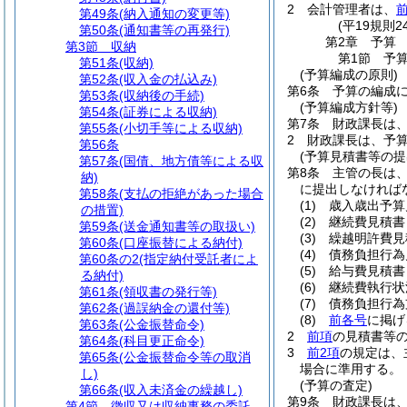
2
会計管理者は、
第49条
(納入通知の変更等)
(平19規則
第50条
(通知書等の再発行)
第2章
予算
第3節
収納
第1節
予
第51条
(収納)
(予算編成の原則)
第52条
(収入金の払込み)
第6条
予算の編成
第53条
(収納後の手続)
(予算編成方針等)
第54条
(証券による収納)
第7条
財政課長は
第55条
(小切手等による収納)
2
財政課長は、予
第56条
(予算見積書等の提
第57条
(国債、地方債等による収
第8条
主管の長は
納)
に提出しなければ
第58条
(支払の拒絶があった場合
(1)
歳入歳出予算
の措置)
(2)
継続費見積書
第59条
(送金通知書等の取扱い)
(3)
繰越明許費見
第60条
(口座振替による納付)
(4)
債務負担行為
第60条の2
(指定納付受託者によ
(5)
給与費見積書
る納付)
(6)
継続費執行状
第61条
(領収書の発行等)
(7)
債務負担行為
第62条
(過誤納金の還付等)
(8)
前各号
に掲げ
第63条
(公金振替命令)
2
前項
の見積書等
第64条
(科目更正命令)
3
前2項
の規定は、
第65条
(公金振替命令等の取消
場合に準用する。
し)
(予算の査定)
第66条
(収入未済金の繰越し)
第9条
財政課長は
第4節
徴収又は収納事務の委託