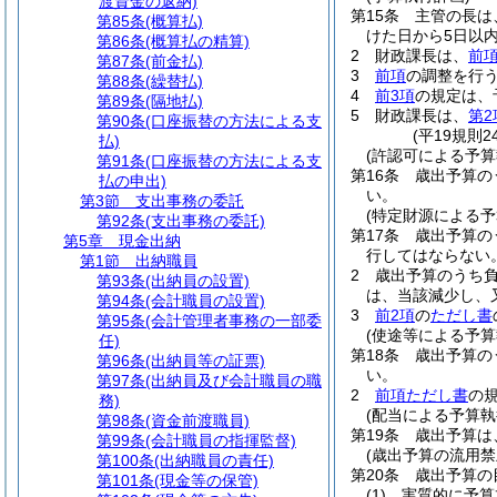
渡資金の返納)
第15条
主管の長は
第85条
(概算払)
けた日から5日以
第86条
(概算払の精算)
2
財政課長は、
前
第87条
(前金払)
3
前項
の調整を行
第88条
(繰替払)
4
前3項
の規定は、
第89条
(隔地払)
5
財政課長は、
第2
第90条
(口座振替の方法による支
(平19規則
払)
(許認可による予算
第91条
(口座振替の方法による支
第16条
歳出予算の
払の申出)
い。
第3節
支出事務の委託
(特定財源による予
第92条
(支出事務の委託)
第17条
歳出予算の
第5章
現金出納
行してはならない
第1節
出納職員
2
歳出予算のうち
第93条
(出納員の設置)
は、当該減少し、
第94条
(会計職員の設置)
3
前2項
の
ただし書
第95条
(会計管理者事務の一部委
(使途等による予算
任)
第18条
歳出予算の
第96条
(出納員等の証票)
い。
第97条
(出納員及び会計職員の職
2
前項ただし書
の
務)
(配当による予算執
第98条
(資金前渡職員)
第19条
歳出予算は
第99条
(会計職員の指揮監督)
(歳出予算の流用禁
第100条
(出納職員の責任)
第20条
歳出予算の
第101条
(現金等の保管)
(1)
実質的に予算