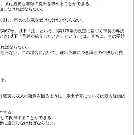
し、又は必要な書類の提出を求めることができる。
知しなければならない。
作成し、市長の決裁を受けなければならない。
律第67号。以下「法」という。)
第179条の規定に基づく市長の専決
とき
(以下「予算が成立したとき」という。)
は、直ちに、その要領
ければならない。
ばならない。
この場合において、歳出予算につき議会の否決した費
よる。
り確実に収入の確保を図るように、歳出予算については最も経済的
とする。
分して配当することができる。
者に通知しなければならない。