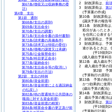
2
財政課長は、
前
第67条
(徴収又は収納事務の委
3
財政課長は、
第1
託)
(予算案の作成)
第4章
支出
第10条
財政課長は
第1節
通則
(議決予算の報告等
第68条
(支出の原則)
第11条
財政課長は
第69条
(支出命令)
処分があったとき
第70条
(支出の調査)
を住民に公表する
第71条
(支出命令書の添付書類)
2
財政課長は、予
第72条
(請求書の具備条件)
3
財政課長は、予
第73条
(請求又は領収の委任)
途があるときは、
第74条
(債権の譲渡又は承継)
(平19規則
第75条
(公金振替命令)
(歳入歳出予算科目
第76条
(科目更正命令)
第12条
歳入歳出予
第77条
(返納命令)
2
歳入歳出予算の
第78条
(支出命令等の取消し)
第2節
予
第79条
(支出の方法)
(予算執行の原則)
第2節
支出の特例
第13条
予算の執行
第80条
(資金前渡)
かつ効果的に使用
第81条
(資金前渡による過誤納金
(歳出予算の配当)
の払戻し)
第14条
財政課長は
第82条
(他の普通地方公共団体の
2
歳出予算の配当
職員に対する資金前渡)
3
財政課長は、
第1
第83条
(資金前渡の精算)
(平19規則
第84条
(精算命令書の更正及び前
(予算執行計画)