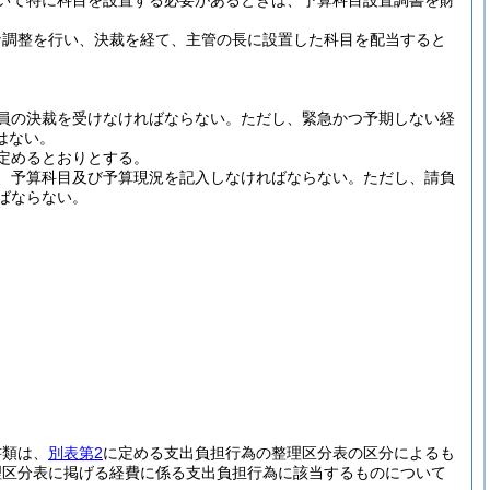
いて特に科目を設置する必要があるときは、予算科目設置調書を財
な調整を行い、決裁を経て、主管の長に設置した科目を配当すると
員の決裁を受けなければならない。
ただし、緊急かつ予期しない経
はない。
定めるとおりとする。
、予算科目及び予算現況を記入しなければならない。
ただし、請負
ばならない。
書類は、
別表第2
に定める支出負担行為の整理区分表の区分によるも
理区分表に掲げる経費に係る支出負担行為に該当するものについて