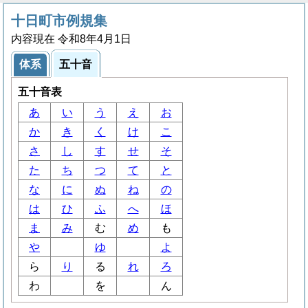
十日町市例規集
内容現在 令和8年4月1日
体系
五十音
五十音表
あ
い
う
え
お
か
き
く
け
こ
さ
し
す
せ
そ
た
ち
つ
て
と
な
に
ぬ
ね
の
は
ひ
ふ
へ
ほ
ま
み
む
め
も
や
ゆ
よ
ら
り
る
れ
ろ
わ
を
ん