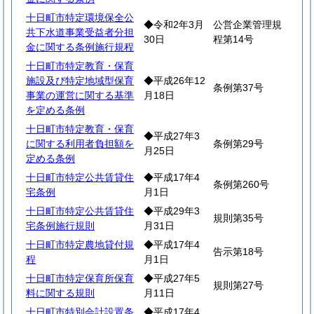
十日町市特定環境保全公
◆令和2年3月
公営企業管理規
共下水道事業受益者分担
30日
程第14号
金に関する条例施行規程
十日町市特定教育・保育
施設及び特定地域型保育
◆平成26年12
条例第37号
事業の運営に関する基準
月18日
を定める条例
十日町市特定教育・保育
◆平成27年3
に関する利用者負担額を
条例第29号
月25日
定める条例
十日町市特定公共賃貸住
◆平成17年4
条例第260号
宅条例
月1日
十日町市特定公共賃貸住
◆平成29年3
規則第35号
宅条例施行規則
月31日
十日町市特定農地貸付規
◆平成17年4
告示第18号
程
月1日
十日町市特定保育所保育
◆平成27年5
規則第27号
料に関する規則
月11日
十日町市特別会計設置条
◆平成17年4