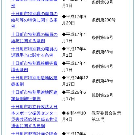
条例第69号
例
月1日
十日町市特別職の職員の
◆平成17年9
給与等の特例に関する条
条例第290号
月29日
例
十日町市特別職の職員の
◆平成17年4
条例第55号
給与に関する条例
月1日
十日町市特別職の職員の
◆平成17年4
条例第63号
退職手当に関する条例
月1日
十日町市特別職報酬等審
◆平成17年4
条例第54号
議会条例
月1日
十日町市特別用途地区建
◆平成24年12
条例第49号
築条例
月17日
十日町市特別用途地区建
◆平成25年6
規則第26号
築条例施行規則
月17日
十日町市独立行政法人日
本スポーツ振興センター
◆令和4年10
教育委員会告示
災害共済給付に係る共済
月4日
第18号
掛金に関する要綱
十日町市都市計画公聴会
◆平成17年4