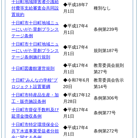
十日町地域障害者介護給
◆平成18年7
付費等支給審査会共同設
種別なし
月1日
置規約
十日町市十日町地域ニュ
◆平成17年4
ーにいがた里創プランス
条例第239号
月1日
テージ条例
十日町市十日町地域ニュ
◆平成17年4
ーにいがた里創プランス
規則第187号
月1日
テージ条例施行規則
◆平成17年4
教育委員会規則
十日町図書館運営規則
月1日
第27号
十日町“みんなの学校”プ
◆令和7年6月
教育委員会告示
ロジェクト設置要綱
20日
第14号
十日町市特産品生産・加
◆平成17年12
条例第306号
工・販売施設条例
月28日
十日町市督促手数料及び
◆平成17年4
条例第77号
延滞金徴収条例
月1日
十日町市特定環境保全公
◆平成17年4
共下水道事業受益者分担
条例第272号
月1日
金に関する条例