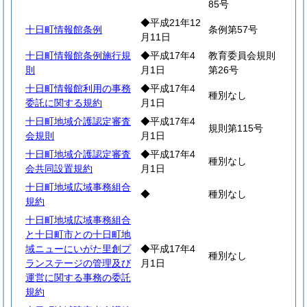
85号
◆平成21年12
十日町情報館条例
条例第57号
月11日
十日町情報館条例施行規
◆平成17年4
教育委員会規則
則
月1日
第26号
十日町情報館利用の事務
◆平成17年4
種別なし
委託に関する規約
月1日
十日町地域介護認定審査
◆平成17年4
規則第115号
会規則
月1日
十日町地域介護認定審査
◆平成17年4
種別なし
会共同設置規約
月1日
十日町地域広域事務組合
◆
種別なし
規約
十日町地域広域事務組合
と十日町市との十日町地
域ニューにいがた里創プ
◆平成17年4
種別なし
ランステージの管理及び
月1日
運営に関する事務の委託
規約