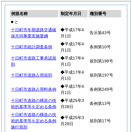
例規名称
制定年月日
種別番号
■ と
十日町市冬期道路交通確
◆平成17年4
告示第43号
保共同事業実施要綱
月1日
◆平成17年4
十日町市統計調査条例
条例第10号
月1日
十日町市道路工事承認規
◆平成17年4
規則第198号
則
月1日
◆平成17年4
十日町市道路占用規則
規則第197号
月1日
◆平成17年4
十日町市道路占用料条例
条例第249号
月1日
十日町市道路の構造の技
◆平成25年3
条例第13号
術的基準等を定める条例
月28日
十日町市道路の構造の技
◆平成25年3
術的基準等を定める条例
規則第17号
月28日
施行規則