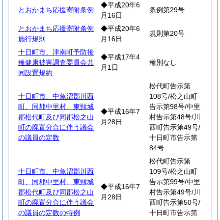
◆平成20年6
とおかまち応援寄附条例
条例第29号
月16日
とおかまち応援寄附条例
◆平成20年6
規則第20号
施行規則
月16日
十日町市、津南町予防接
◆平成17年4
種健康被害調査委員会共
種別なし
月1日
同設置規約
松代町告示第
十日町市、中魚沼郡川西
108号/松之山町
町、同郡中里村、東頸城
告示第98号/中里
◆平成16年7
郡松代町及び同郡松之山
村告示第48号/川
月28日
町の廃置分合に伴う議会
西町告示第49号/
の議員の定数
十日町市告示第
84号
松代町告示第
十日町市、中魚沼郡川西
109号/松之山町
町、同郡中里村、東頸城
告示第99号/中里
◆平成16年7
郡松代町及び同郡松之山
村告示第49号/川
月28日
町の廃置分合に伴う議会
西町告示第50号/
の議員の定数の特例
十日町市告示第