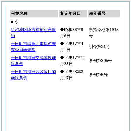
例規名称
制定年月日
種別番号
■ う
魚沼地区障害福祉組合規
◆昭和36年9
県指令地第1915
約
月6日
号
十日町市請負工事指名審
◆平成17年4
訓令第31号
査委員会規程
月1日
十日町市浦田交流体験施
◆平成17年12
条例第305号
設条例
月28日
十日町市浦田地区多目的
◆平成23年3
条例第5号
施設条例
月17日