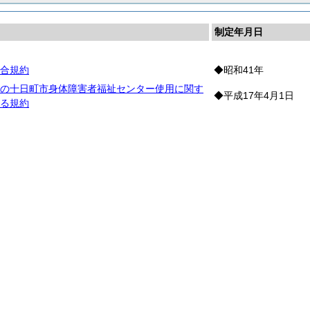
制定年月日
合規約
◆昭和41年
の十日町市身体障害者福祉センター使用に関す
◆平成17年4月1日
る規約