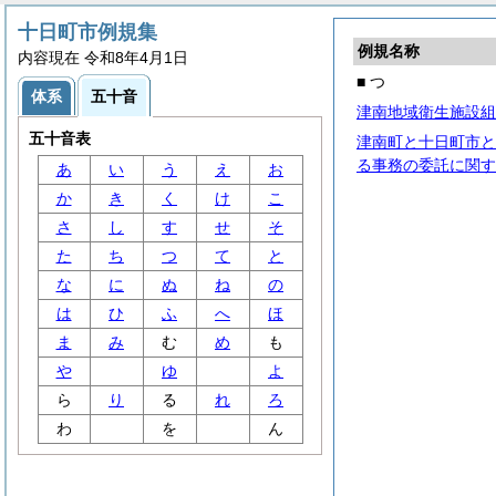
十日町市例規集
例規名称
内容現在 令和8年4月1日
■ つ
体系
五十音
津南地域衛生施設組
五十音表
津南町と十日町市と
る事務の委託に関す
あ
い
う
え
お
か
き
く
け
こ
さ
し
す
せ
そ
た
ち
つ
て
と
な
に
ぬ
ね
の
は
ひ
ふ
へ
ほ
ま
み
む
め
も
や
ゆ
よ
ら
り
る
れ
ろ
わ
を
ん