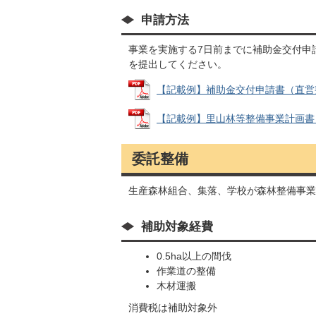
申請方法
事業を実施する7日前までに補助金交付申
を提出してください。
【記載例】補助金交付申請書（直営整備） 
【記載例】里山林等整備事業計画書（直営
委託整備
生産森林組合、集落、学校が森林整備事業
補助対象経費
0.5ha以上の間伐
作業道の整備
木材運搬
消費税は補助対象外