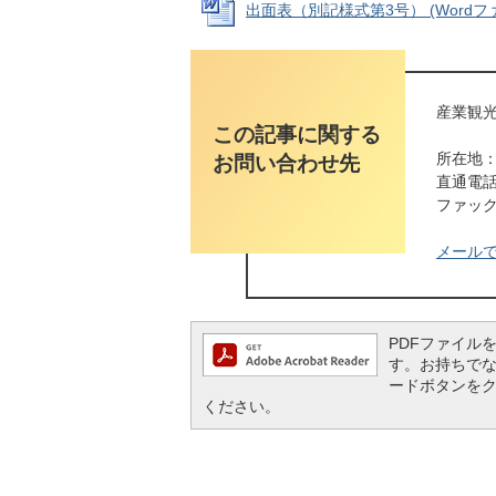
出面表（別記様式第3号） (Wordファイ
産業観光
この記事に関する
所在地：
お問い合わせ先
直通電話番
ファックス
メール
PDFファイルを閲
す。お持ちでない方
ードボタンを
ください。