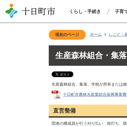
くらし・手続き
子育
ホーム
しごと・
現在のページ
生産森林組合・集
生産森林組合、集落、学校が所有または維
十日町市農林水産業総合振興事業費補助
直営整備
団体の構成員が行う刈り払い、枝打ち、除