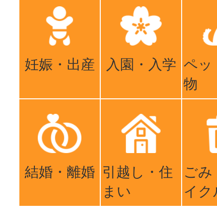
妊娠・出産
入園・入学
ペッ
物
結婚・離婚
引越し・住
ごみ
まい
イク