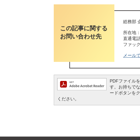
総務部 
この記事に関する
所在地：
お問い合わせ先
直通電話番
ファックス
メール
PDFファイルを閲
す。お持ちでない方
ードボタンを
ください。