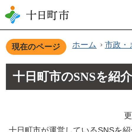
ホーム
市政・
現在のページ
十日町市のSNSを紹
更
十日町市が運営しているSNSを