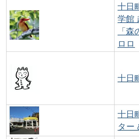
十日
学館
「森
ロロ
十日
十日
ター