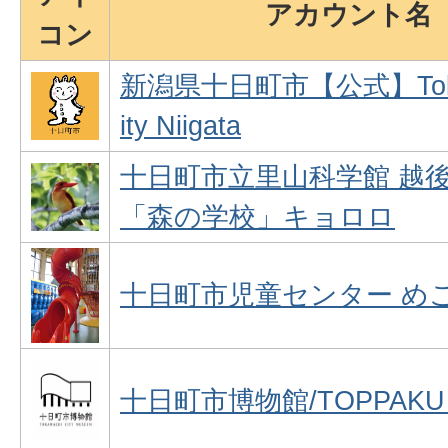
アカウント名
コン
新潟県十日町市【公式】Toka
ity Niigata
十日町市立里山科学館 越
「森の学校」キョロロ
十日町市児童センター め
十日町市博物館/TOPPAK