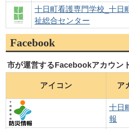
十日町看護専門学校_十日
祉総合センター
Facebook
市が運営するFacebookアカウ
アイコン
ア
十日
報