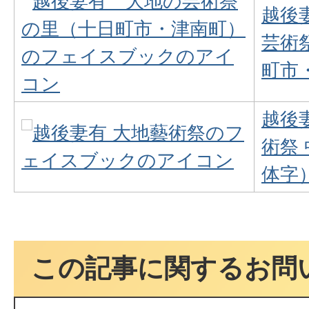
越後
芸術
町市
越後
術祭
体字
この記事に関するお問