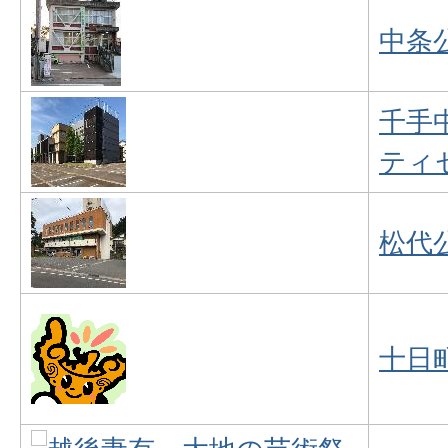
中条
千手
ティ
松代
十日