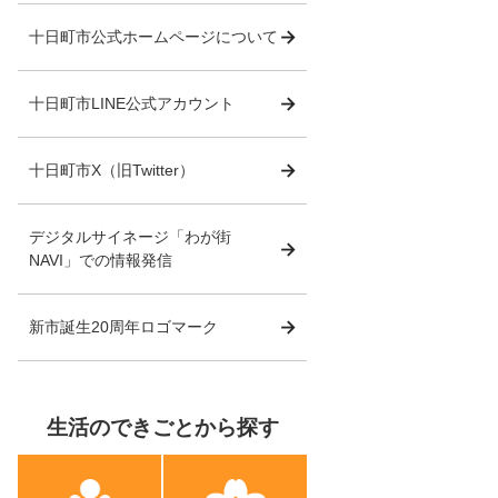
十日町市公式ホームページについて
十日町市LINE公式アカウント
十日町市X（旧Twitter）
デジタルサイネージ「わが街
NAVI」での情報発信
新市誕生20周年ロゴマーク
生活のできごとから探す