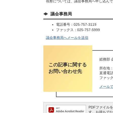
視察については、議会事務局へ申し込んで
議会事務局
電話番号：025-757-3119
ファックス：025-757-5999
議会事務局へメールを送信
総務部 
この記事に関する
所在地：
お問い合わせ先
直通電話番
ファックス
メール
PDFファイルを閲
す。お持ちでない方