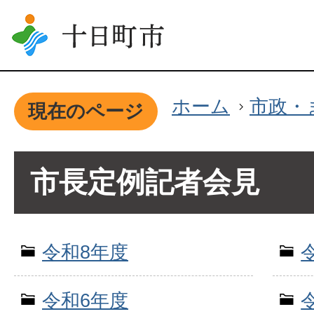
ホーム
市政・
現在のページ
市長定例記者会見
令和8年度
令和6年度