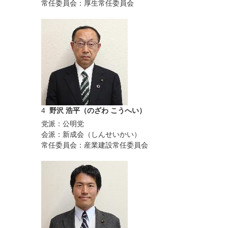
常任委員会：厚生常任委員会
4
野沢 浩平（のざわ こうへい）
党派：公明党
会派：新成会（しんせいかい）
常任委員会：産業建設常任委員会