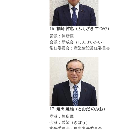
15
福崎 哲也（ふくざき てつや）
党派：無所属
会派：新成会（しんせいかい）
常任委員会：産業建設常任委員会
17
遠田 延雄（とおだ のぶお）
党派：無所属
会派：希望（きぼう）
常任委員会：厚生常任委員会