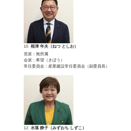
10
根津 年夫（ねつ としお）
党派：無所属
会派：希望（きぼう）
）
常任委員会：産業建設常任委員会（副委員長）
12
水落 静子（みずおち しずこ）