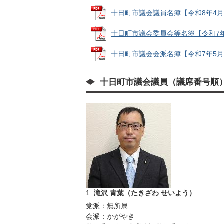
十日町市議会議員名簿【令和8年4月6日現
十日町市議会委員会等名簿【令和7年5月1
十日町市議会会派名簿【令和7年5月16日
十日町市議会議員（議席番号順
1
滝沢 青葉（たきざわ せいよう）
党派：無所属
会派：かがやき