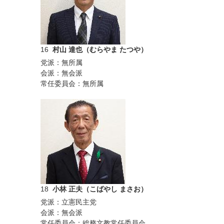
16
村山 達也（むらやま たつや）
党派：無所属
会派：無会派
常任委員会：無所属
18
小林 正夫（こばやし まさお）
党派：立憲民主党
会派：無会派
常任委員会：総務文教常任委員会