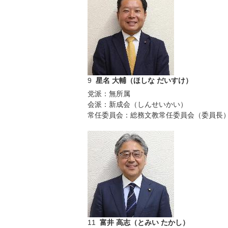
9
星名 大輔（ほしな だいすけ）
党派：無所属
会派：新成会（しんせいかい）
常任委員会：総務文教常任委員会（委員長
11
富井 高志（とみい たかし）