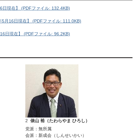
在】 (PDFファイル: 132.4KB)
6日現在】 (PDFファイル: 111.0KB)
現在】 (PDFファイル: 96.2KB)
）
2
俵山 裕（たわらやま ひろし）
党派：無所属
会派：新成会（しんせいかい）