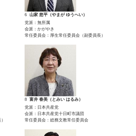
6
山家 悠平（やまが ゆうへい）
党派：無所属
会派：かがやき
常任委員会：厚生常任委員会（副委員長）
8
富井 春美（とみい はるみ）
党派：日本共産党
会派：日本共産党十日町市議団
長）
常任委員会：総務文教常任委員会