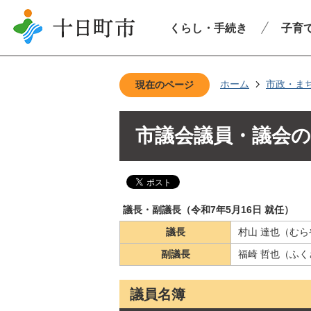
くらし・手続き
子育
ホーム
市政・ま
現在のページ
市議会議員・議会の
議長・副議長（令和7年5月16日 就任）
議長
村山 達也（むら
副議長
福崎 哲也（ふく
議員名簿