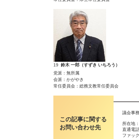
19
鈴木 一郎（すずき いちろう）
党派：無所属
会派：かがやき
常任委員会：総務文教常任委員会
議会事務
この記事に関する
所在地：
お問い合わせ先
直通電話番
ファックス