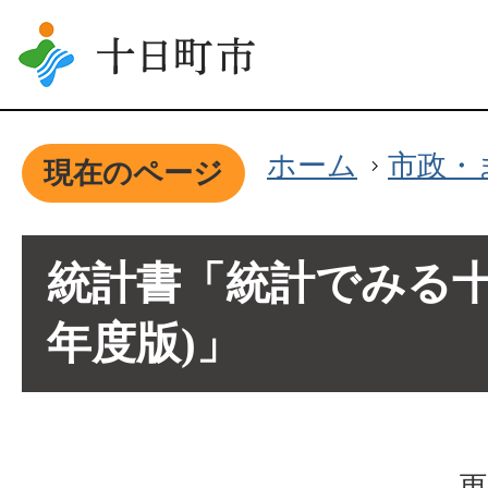
ホーム
市政・
現在のページ
統計書「統計でみる十
年度版)」
更