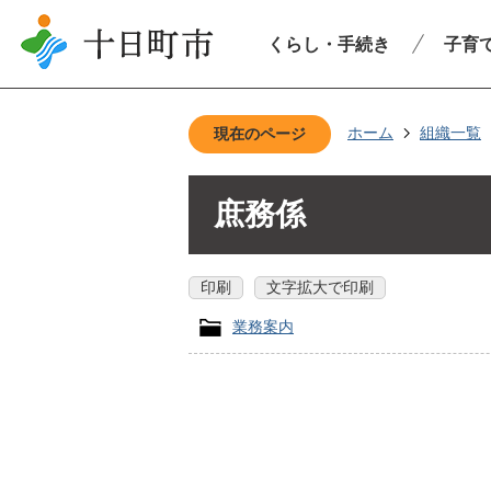
くらし・手続き
子育
ホーム
組織一覧
現在のページ
庶務係
印刷
文字拡大で印刷
業務案内