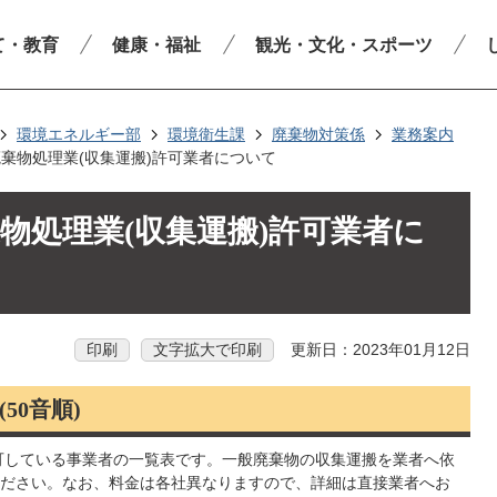
て・教育
健康・福祉
観光・文化・スポーツ
環境エネルギー部
環境衛生課
廃棄物対策係
業務案内
棄物処理業(収集運搬)許可業者について
物処理業(収集運搬)許可業者に
印刷
文字拡大で印刷
更新日：2023年01月12日
50音順)
可している事業者の一覧表です。一般廃棄物の収集運搬を業者へ依
ださい。なお、料金は各社異なりますので、詳細は直接業者へお