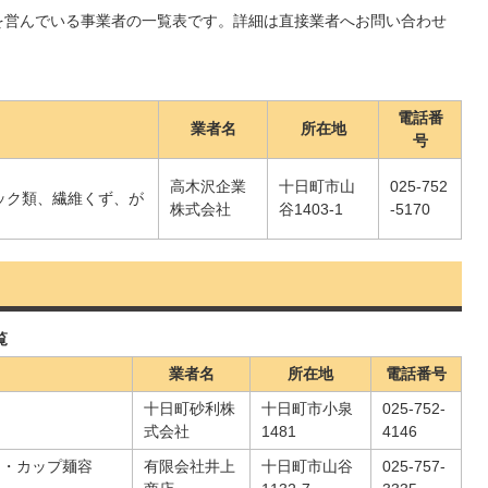
を営んでいる事業者の一覧表です。詳細は直接業者へお問い合わせ
電話番
業者名
所在地
号
高木沢企業
十日町市山
025-752
ック類、繊維くず、が
株式会社
谷1403-1
-5170
覧
業者名
所在地
電話番号
十日町砂利株
十日町市小泉
025-752-
式会社
1481
4146
ー・カップ麺容
有限会社井上
十日町市山谷
025-757-