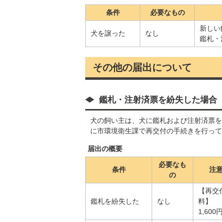
条件
必要なもの
新しい
犬を譲った
なし
鑑札・
その他の届出について
鑑札・注射済票を紛失した場合
犬の飼い主は、犬に鑑札および注射済票を
に市環境衛生課で再交付の手続きを行って
届出の概要
必要なも
条件
注
の
【再交
鑑札を紛失した
なし
料】
1,600