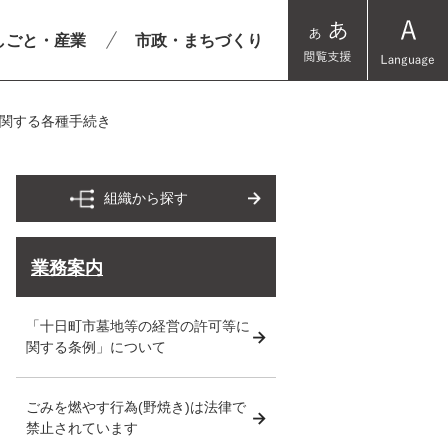
しごと・産業
市政・まちづくり
関する各種手続き
組織から探す
業務案内
「十日町市墓地等の経営の許可等に
関する条例」について
ごみを燃やす行為(野焼き)は法律で
禁止されています