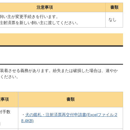
注意事項
書類
飼い主が変更手続きを行います。
なし
注射済票を新しい飼い主に渡してください。
装着させる義務があります。紛失または破損した場合は、速やか
ください。
意事項
書類
付手数
・
犬の鑑札・注射済票再交付申請書(Excelファイル:2
8.4KB)
円