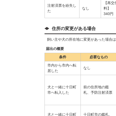
【再交
注射済票を紛失し
なし
料】
た
340円
住所の変更がある場合
飼い主や犬の所在地に変更があった場合は
届出の概要
条件
必要なもの
市内から市内へ転
なし
居した
犬と一緒に十日町
前の住所地の鑑
市へ転入した
札、予防注射済票
犬と一緒に十日町
十日町市の鑑札、