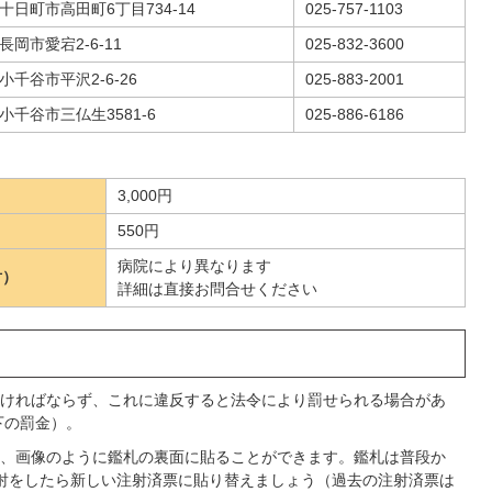
十日町市高田町6丁目734-14
025-757-1103
長岡市愛宕2-6-11
025-832-3600
小千谷市平沢2-6-26
025-883-2001
小千谷市三仏生3581-6
025-886-6186
3,000円
550円
病院により異なります
射）
詳細は直接お問合せください
ければならず、これに違反すると法令により罰せられる場合があ
下の罰金）。
、画像のように鑑札の裏面に貼ることができます。鑑札は普段か
射をしたら新しい注射済票に貼り替えましょう（過去の注射済票は