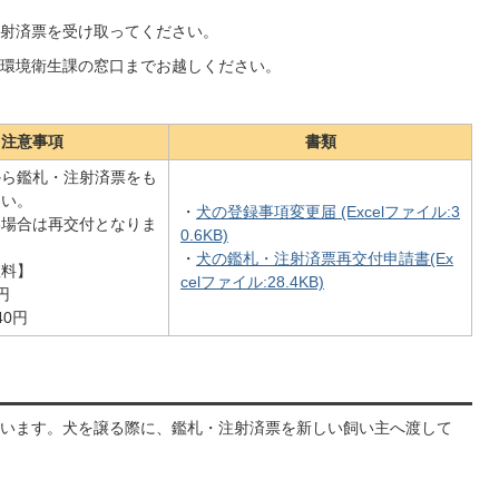
射済票を受け取ってください。
環境衛生課の窓口までお越しください。
注意事項
書類
から鑑札・注射済票をも
さい。
・
犬の登録事項変更届 (Excelファイル:3
い場合は再交付となりま
0.6KB)
・
犬の鑑札・注射済票再交付申請書(Ex
数料】
celファイル:28.4KB)
円
40円
います。犬を譲る際に、鑑札・注射済票を新しい飼い主へ渡して