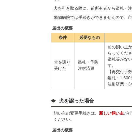
犬を引き取る際に、前所有者から鑑札・注
動物病院では手続きができませんので、市
届出の概要
条件
必要なもの
前の飼い主
らってくだ
鑑札等がな
犬を譲り
鑑札・予防
す。
受けた
注射済票
【再交付手
鑑札：1,600
注射済票：3
犬を譲った場合
飼い主の変更手続きは、
新しい飼い主
が行
ください。
届出の概要