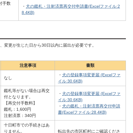
付手数
・
犬の鑑札・注射済票再交付申請書(Excelファイル:2
8.4KB)
、変更が生じた日から30日以内に届出が必要です。
注意事項
書類
・
犬の登録事項変更届 (Excelファ
なし
イル:30.6KB)
鑑札等がない場合は再交
・
犬の登録事項変更届 (Excelファ
付となります。
イル:30.6KB)
【再交付手数料】
・
犬の鑑札・注射済票再交付申請
鑑札：1,600円
書(Excelファイル:28.4KB)
注射済票：340円
十日町市での手続きはあ
りません。
転出先の市区町村にご確認くださ