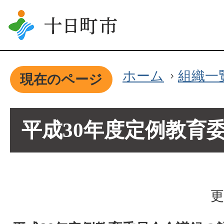
ホーム
組織一
現在のページ
平成30年度定例教育
更