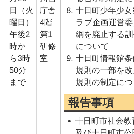
日（火
庁舎
十日町少年少女
曜日）
4階
ラブ企画運営委
午後2
第1
綱を廃止する訓
時か
研修
について
ら3時
室
十日町情報館条
50分
規則の一部を改
まで
規則の制定につ
報告事項
十日町市社会教
及び十日町市公