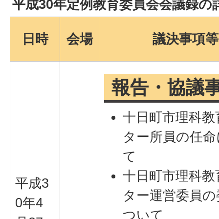
平成30年定例教育委員会会議録の
日時
会場
議決事項等
報告・協議
十日町市理科教
ター所員の任命
て
十日町市理科教
平成3
ター運営委員の
0年4
ついて