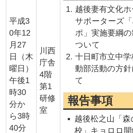
越後妻有文化ホ
平成3
サポーターズ「
0年12
ポ」実施要綱の
月27
ついて
川西
日（木
十日町市立中学
庁舎
曜日）
動部活動の方針
4階
午後1
て
第1
時30
研修
報告事項
分か
室
ら3時
越後松之山「森
40分
校」キョロロ開