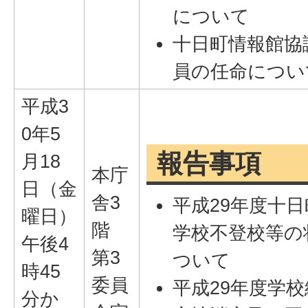
について
十日町情報館協
員の任命につい
平成3
0年5
報告事項
月18
本庁
日（金
舎3
平成29年度十
曜日）
階
学校不登校等の
午後4
第3
ついて
時45
委員
平成29年度学
分か