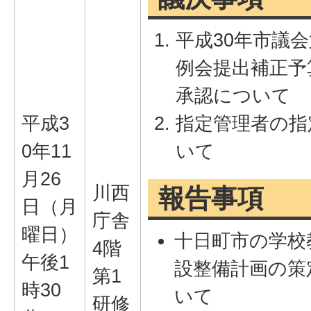
平成30年市議会
例会提出補正予
承認について
平成3
指定管理者の指
0年11
いて
月26
川西
報告事項
日（月
庁舎
曜日）
十日町市の学校
4階
午後1
設整備計画の策
第1
時30
いて
研修