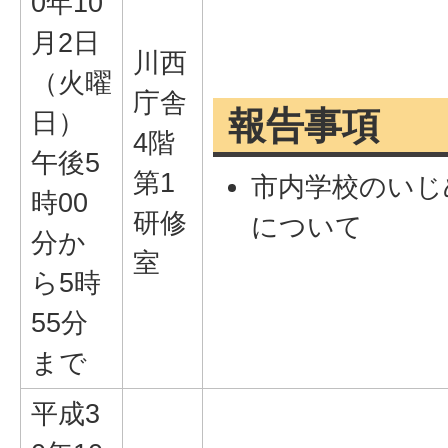
0年10
月2日
川西
（火曜
庁舎
報告事項
日）
4階
午後5
第1
市内学校のいじ
時00
研修
について
分か
室
ら5時
55分
まで
平成3