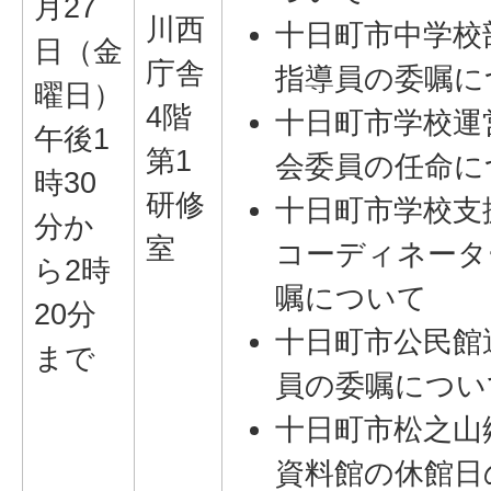
月27
川西
十日町市中学校
日（金
庁舎
指導員の委嘱に
曜日）
4階
十日町市学校運
午後1
第1
会委員の任命に
時30
研修
十日町市学校支
分か
室
コーディネータ
ら2時
嘱について
20分
十日町市公民館
まで
員の委嘱につい
十日町市松之山
資料館の休館日