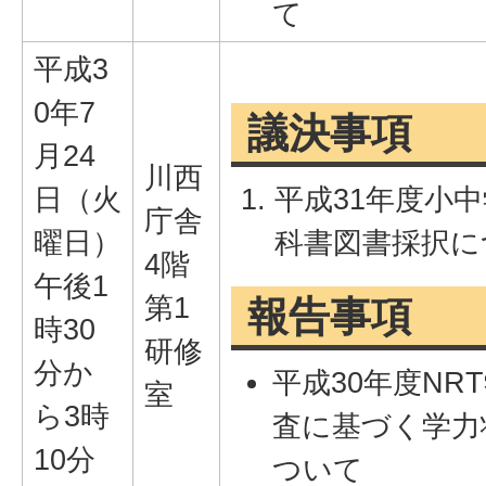
て
平成3
0年7
議決事項
月24
川西
日（火
平成31年度小
庁舎
曜日）
科書図書採択に
4階
午後1
第1
報告事項
時30
研修
分か
平成30年度NR
室
ら3時
査に基づく学力
10分
ついて