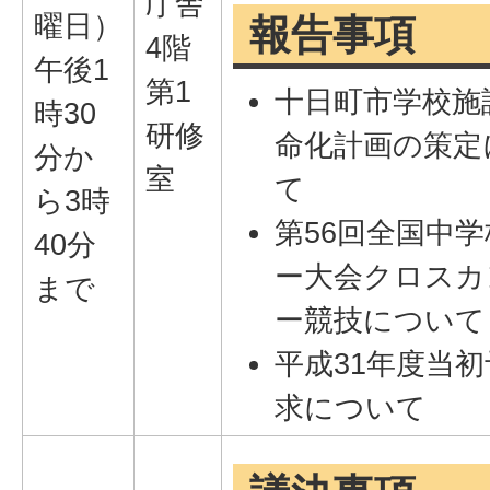
庁舎
曜日）
報告事項
4階
午後1
第1
十日町市学校施
時30
研修
命化計画の策定
分か
室
て
ら3時
第56回全国中
40分
ー大会クロスカ
まで
ー競技について
平成31年度当
求について