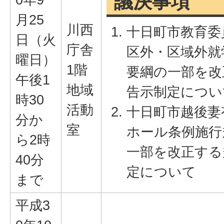
議決事項
月25
川西
十日町市教育委
日（火
庁舎
区外・区域外就
曜日）
1階
要綱の一部を改
午後1
地域
告示制定につい
時30
活動
十日町市越後妻
分か
室
ホール条例施行
ら2時
一部を改正する
40分
定について
まで
平成3