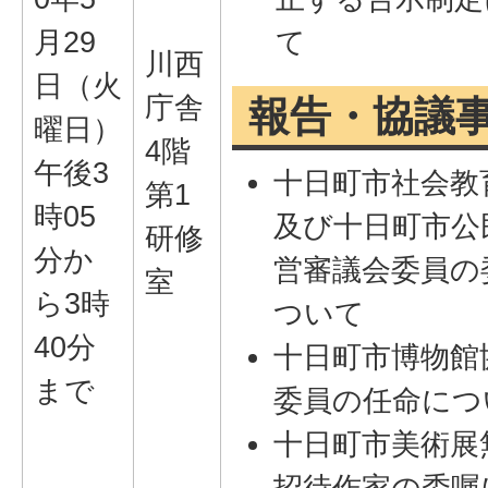
月29
て
川西
日（火
庁舎
報告・協議
曜日）
4階
午後3
十日町市社会教
第1
時05
及び十日町市公
研修
分か
営審議会委員の
室
ら3時
ついて
40分
十日町市博物館
まで
委員の任命につ
十日町市美術展
招待作家の委嘱