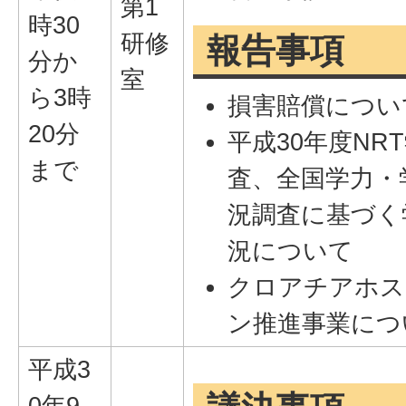
第1
時30
研修
報告事項
分か
室
ら3時
損害賠償につい
20分
平成30年度NR
まで
査、全国学力・
況調査に基づく
況について
クロアチアホス
ン推進事業につ
平成3
0年9