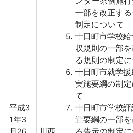
ンター条例施行
一部を改正する
制定について
十日町市学校給
収規則の一部を
る規則の制定に
十日町市就学援
実施要綱の制定
て
平成3
十日町市学校評
1年3
置要綱の一部を
月26
川西
る告示の制定に