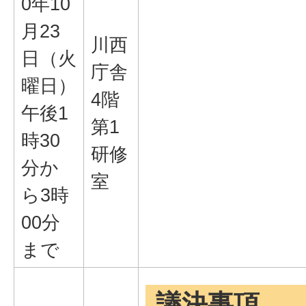
0年10
月23
川西
日（火
庁舎
曜日）
4階
午後1
第1
時30
研修
分か
室
ら3時
00分
まで
議決事項