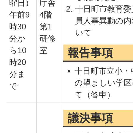
曜日）
庁舎
十日町市教育委
午前9
4階
員人事異動の内
時30
第1
いて
分か
研修
ら10
室
報告事項
時20
十日町市立小・
分ま
の望ましい学区
で
て（答申）
議決事項