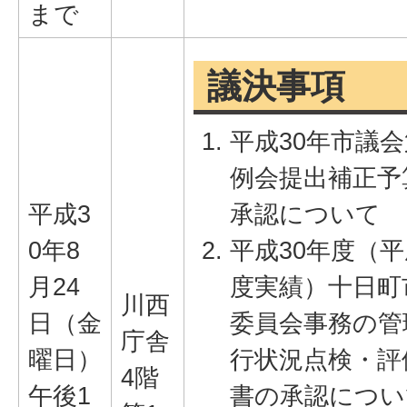
まで
議決事項
平成30年市議会
例会提出補正予
平成3
承認について
0年8
平成30年度（平
月24
度実績）十日町
川西
日（金
委員会事務の管
庁舎
曜日）
行状況点検・評
4階
午後1
書の承認につい