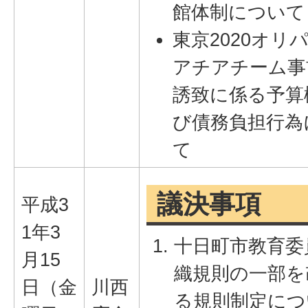
館体制について
東京2020オリ
アチアチーム事
誘致に係る予算
び債務負担行為
て
議決事項
平成3
1年3
十日町市教育委
月15
織規則の一部を
日（金
川西
る規則制定につ