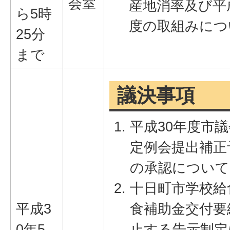
会室
産地消率及び平
ら5時
度の取組みにつ
25分
まで
議決事項
平成30年度市議
定例会提出補正
の承認について
十日町市学校給
平成3
食補助金交付要
0年5
止する告示制定