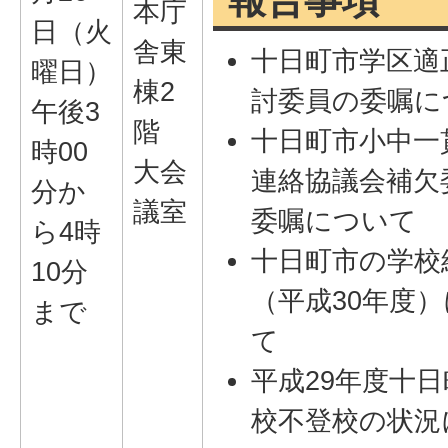
報告事項
本庁
日（火
舎東
十日町市学区適
曜日）
棟2
討委員の委嘱に
午後3
階
十日町市小中一
時00
大会
連絡協議会補欠
分か
議室
委嘱について
ら4時
十日町市の学校
10分
（平成30年度
まで
て
平成29年度十
校不登校の状況