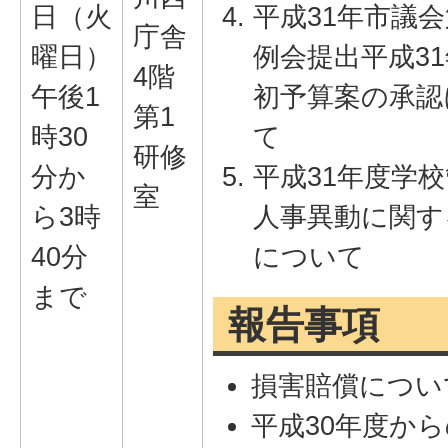
日（火
平成31年市議会
庁舎
曜日）
例会提出平成3
4階
午後1
初予算案の承認
第1
時30
て
研修
分か
平成31年度学
室
ら3時
人事異動に関す
40分
について
まで
報告事項
損害賠償につい
平成30年度か