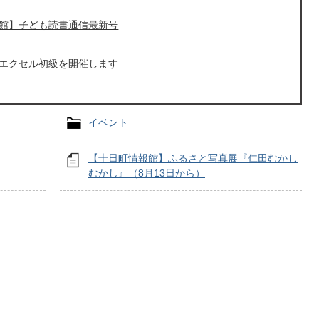
館】子ども読書通信最新号
エクセル初級を開催します
イベント
【十日町情報館】ふるさと写真展『仁田むかし
むかし』（8月13日から）