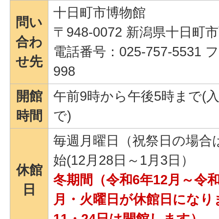
十日町市博物館
問い
〒948-0072 新潟県十日町
合わ
電話番号：025-757-5531 
せ先
998
開館
午前9時から午後5時まで(入
時間
で)
毎週月曜日（祝祭日の場合
始(12月28日～1月3日）
休館
冬期間（令和6年12月～令
日
月・火曜日が休館日になりま
11・24日は開館します）