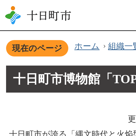
ホーム
組織一
現在のページ
十日町市博物館「TOP
更
十日町市が誇る「縄文時代と火焔