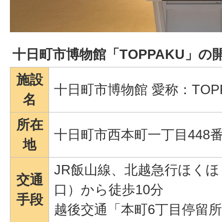
十日町市博物館「TOPPAKU」の
施設
十日町市博物館 愛称：TOPP
名
所在
十日町市西本町一丁目448番
地
JR飯山線、北越急行ほく
交通
口）から徒歩10分
手段
越後交通「本町6丁目停留所