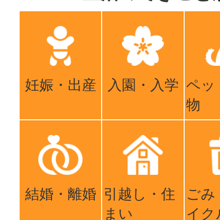
妊娠・出産
入園・入学
ペッ
物
結婚・離婚
引越し・住
ごみ
まい
イク