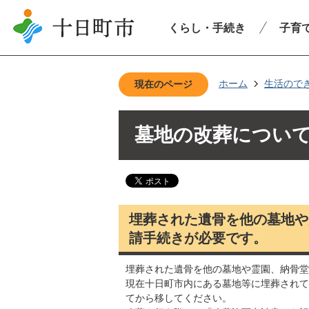
くらし・手続き
子育
ホーム
生活ので
現在のページ
墓地の改葬につい
埋葬された遺骨を他の墓地や
請手続きが必要です。
埋葬された遺骨を他の墓地や霊園、納骨堂
現在十日町市内にある墓地等に埋葬されて
てから移してください。