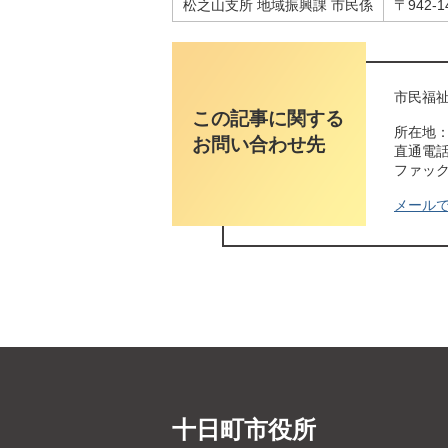
松之山支所 地域振興課 市民係
〒942-
市民福祉
この記事に関する
所在地：
お問い合わせ先
直通電話番
ファックス
メール
十日町市役所