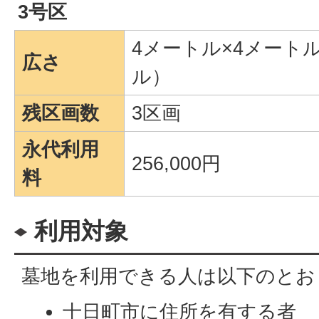
3号区
4メートル×4メートル
広さ
ル）
残区画数
3区画
永代利用
256,000円
料
利用対象
墓地を利用できる人は以下のとお
十日町市に住所を有する者