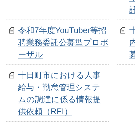
令和7年度YouTuber等招
聘業務委託公募型プロポ
ーザル
十日町市における人事
給与・勤怠管理システ
ムの調達に係る情報提
供依頼（RFI）