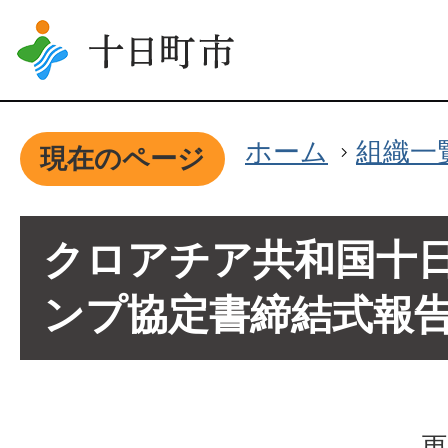
ホーム
組織一
現在のページ
クロアチア共和国十
ンプ協定書締結式報
更